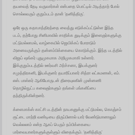
தயவைத் தேடி வருவார்கள் என்பதை பொட்டில் அடித்தாற் போல்
சொல்லவரும் குறும்படம் தான் ‘தனித்திரு’.
ஒரே ஒரு கதாபாத்திரத்தை வைத்து எடுக்கப்பட்டுள்ள இந்த
படம், தற்போது சினிமாவில் சாதிக்க துடிக்கும் இளைஞர்களுக்கு
மட்டுமல்லாமல், வாழ்கையில் ஜெயிக்கப் போராடும்
அனைவருக்கும் தன்னம்பிக்கையை கொடுக்கும். இந்த படத்தில்
விஜய் ஷங்கர் புதுமுகமாக அறிமுகமாகி உள்ளார்.
இக்குறும்படத்தில் ஊர்வசி அர்ச்சனா, இயக்குனர்
சமுத்திரகனி, இயக்குனர் தயாரிப்பாளர் சித்ரா லட்சுமணன், எம்.
எஸ். பாஸ்கர் ஆகியோருடன் திரையுலகின் முன்னணி
தொழில்நுட்ப கலைஞர்களும் தங்கள் பங்களிப்பை
தந்திருக்கின்றனர்.
க்ளைமாக்ஸ் காட்சி படத்தின் நாயகனுக்கு மட்டுமல்ல, கொஞ்சம்
ரூட்டை மாற்றி வண்டியை திருப்பினால் யார் வேண்டுமானாலும்
வெல்லலாம் என்ற ஆகப் பெரும் நம்பிக்கையை
பார்வையாளர்களுக்குள்ளும் விதைக்கும். ‘தனித்திரு’