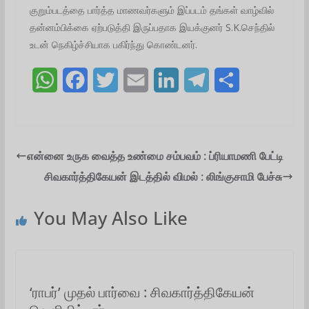
குறும்படத்தை பார்த்த மாணவர்களும் இப்படம் தங்கள் வாழ்வில்
தன்னம்பிக்கை ஏற்படுத்தி இருப்பதாக இயக்குனர் S.K.செந்தில்
உடன் நெகிழ்ச்சியாக பகிர்ந்து கொண்டனர்.
W
F
T
E
L
T
S
h
a
w
m
i
e
h
a
c
i
a
n
l
a
t
e
t
i
k
e
r
என்னை உருக வைத்த உண்மை சம்பவம் : ப்ரியாமணி பேட்டி
சிவகார்த்திகேயன் இடத்தில் விமல் : லிங்குசாமி பேச்சு
s
b
t
l
e
g
e
A
o
e
d
r
You May Also Like
p
o
r
I
a
p
k
n
m
‘ராபர்’ முதல் பார்வை : சிவகார்த்திகேயன்