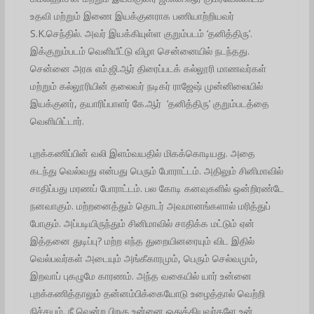
உதவி மற்றும் இணை இயக்குனராக பணியாற்றியவர்
S.K.செந்தில். அவர் இயக்கியுள்ள குறும்படம் ‘தனித்திரு’.
இக்குறும்படம் வெளியீட்டு விழா சென்னையில் நடந்தது.
சென்னை அரசு எம்.ஜி.ஆர் திரைப்படக் கல்லூரி மாணவர்கள்
மற்றும் கல்லூரியின் தலைவர் நடிகர் ராஜேஷ் முன்னிலையில்
இயக்குனர், தயாரிப்பாளர் கே.ஆர் ‘தனித்திரு’ குறும்படத்தை
வெளியிட்டார்.
புறக்கணிப்பின் வலி இளம்வயதில் மிகக்கொடியது. அதை
கடந்து வெல்வது என்பது பெரும் போராட்டம். அதிலும் சினிமாவில்
சாதிப்பது மரணப் போராட்டம். பல கோடி கனவுகளில் ஒன்றிரண்டே
நனவாகும். மற்றனைத்தும் தொடர் அவமானங்களால் மரித்துப்
போகும். அப்படியிருந்தும் சினிமாவில் சாதிக்க மட்டும் ஏன்
இத்தனை துடிப்பு? மற்ற எந்த துறையினரையும் விட இதில்
வெல்பவர்கள் அடையும் அங்கீகாரமும், பெரும் செல்வமும்,
இறவாப் புகழுமே காரணம். அந்த வகையில் யார் உன்னை
புறக்கணித்தாலும் தன்னம்பிக்கையோடு உழைத்தால் வெற்றி
நிச்சயம். நீ வென்ற பிறகு உன்னை ஒதுக்கியவர்களே உன்