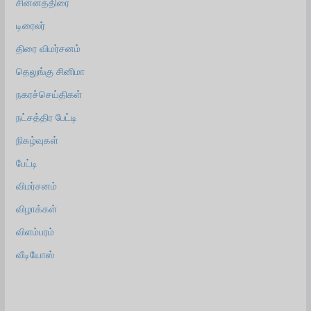
சின்னத்திரை
டிரைலர்
திரை விமர்சனம்
தெலுங்கு சினிமா
நகரச்செய்திகள்
நட்சத்திர பேட்டி
நிகழ்வுகள்
பேட்டி
விமர்சனம்
விழாக்கள்
விளம்பரம்
வீடியோஸ்