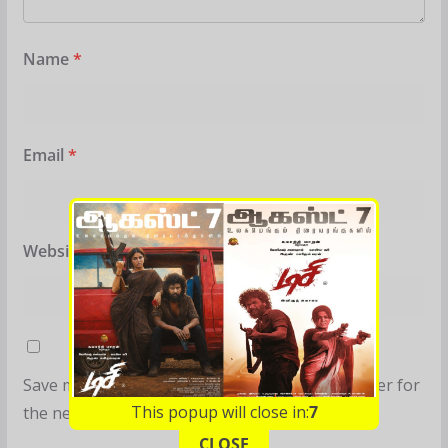
Name
*
Email
*
Website
Save my name, email, and website in this browser for
This popup will close in:
6
the next time I comment.
CLOSE