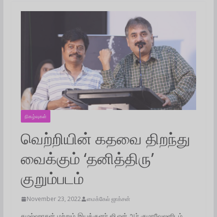
நிகழ்வுகள்
வெற்றியின் கதவை திறந்து
வைக்கும் ‘தனித்திரு’
குறும்படம்
November 23, 2022
மைக்கேல் ஜாக்சன்
கமல்ஹாசன் மற்றும் இயக்குனர் ஜி.என்.ஆர் குமரவேலனிடம்