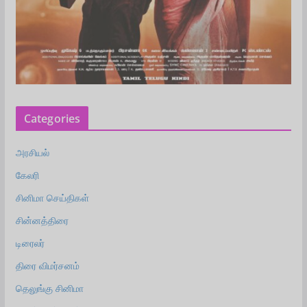
Categories
அரசியல்
கேலரி
சினிமா செய்திகள்
சின்னத்திரை
டிரைலர்
திரை விமர்சனம்
தெலுங்கு சினிமா