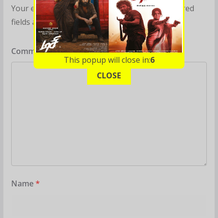
Your email address will not be published.
Required
fields are marked
*
Comment
*
This popup will close in:
5
CLOSE
Name
*