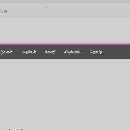
பத்திரிகை தொடர்பாளர்கள் யூனியன் புதிய
விழா!
கொடுங்க : ‘விஸ்வநாத் & சன்ஸ்’ பட
பீச்!
ாக மாற்றிய கதை” : ‘வதந்தி 2’ பட விழாவில்
நியூ டே : திரை விமர்சனம்!
ாளன்று பொழிந்த ‘மிட்டாய் மழை’ !
கழ்வுகள்
அரசியல்
கேலரி
வீடியோஸ்
தொடர்பு