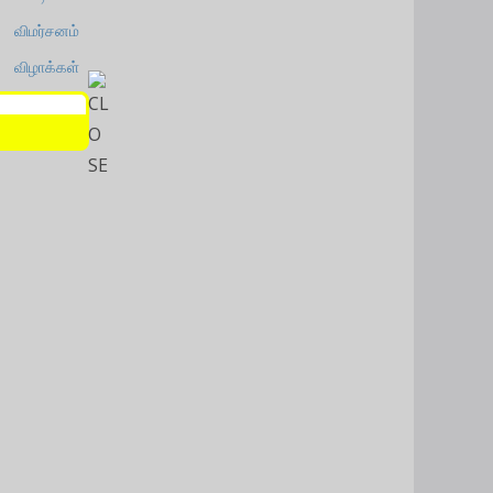
விமர்சனம்
விழாக்கள்
விளம்பரம்
வீடியோஸ்