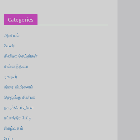
Categories
அரசியல்
கேலரி
சினிமா செய்திகள்
சின்னத்திரை
டிரைலர்
திரை விமர்சனம்
தெலுங்கு சினிமா
நகரச்செய்திகள்
நட்சத்திர பேட்டி
நிகழ்வுகள்
பேட்டி