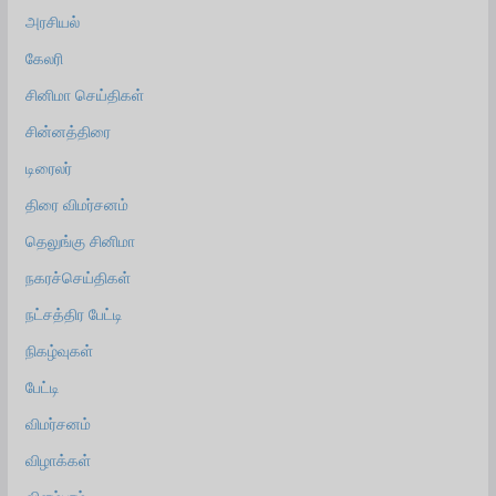
அரசியல்
கேலரி
சினிமா செய்திகள்
சின்னத்திரை
டிரைலர்
திரை விமர்சனம்
தெலுங்கு சினிமா
நகரச்செய்திகள்
நட்சத்திர பேட்டி
நிகழ்வுகள்
பேட்டி
விமர்சனம்
விழாக்கள்