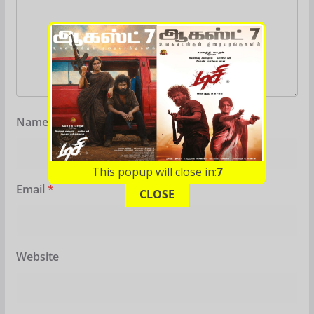
Name
*
This popup will close in:
6
Email
*
CLOSE
Website