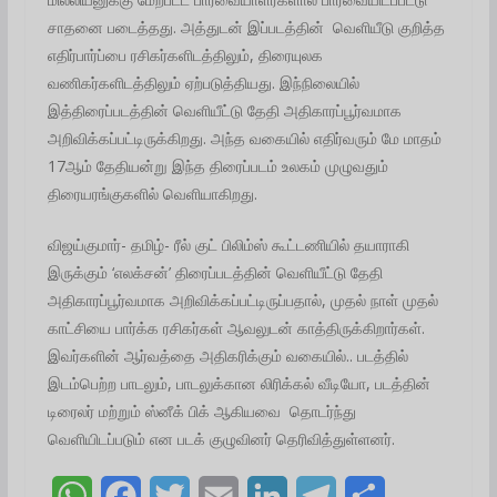
சாதனை படைத்தது. அத்துடன் இப்படத்தின் வெளியீடு குறித்த
எதிர்பார்ப்பை ரசிகர்களிடத்திலும், திரையுலக
வணிகர்களிடத்திலும் ஏற்படுத்தியது. இந்நிலையில்
இத்திரைப்படத்தின் வெளியீட்டு தேதி அதிகாரப்பூர்வமாக
அறிவிக்கப்பட்டிருக்கிறது.‌ அந்த வகையில் எதிர்வரும் மே மாதம்
17ஆம் தேதியன்று இந்த திரைப்படம் உலகம் முழுவதும்
திரையரங்குகளில் வெளியாகிறது.
விஜய்குமார்- தமிழ்- ரீல் குட் பிலிம்ஸ் கூட்டணியில் தயாராகி
இருக்கும் ‘எலக்சன்’ திரைப்படத்தின் வெளியீட்டு தேதி
அதிகாரப்பூர்வமாக அறிவிக்கப்பட்டிருப்பதால், முதல் நாள் முதல்
காட்சியை பார்க்க ரசிகர்கள் ஆவலுடன் காத்திருக்கிறார்கள்.
இவர்களின் ஆர்வத்தை அதிகரிக்கும் வகையில்.. படத்தில்
இடம்பெற்ற பாடலும், பாடலுக்கான லிரிக்கல் வீடியோ, படத்தின்
டிரைலர் மற்றும் ஸ்னீக் பிக் ஆகியவை தொடர்ந்து
வெளியிடப்படும் என படக் குழுவினர் தெரிவித்துள்ளனர்.
W
F
T
E
L
T
S