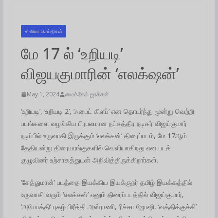
சினிமா செய்திகள்
மே 17 ல் ‘உறியடி’
விஜயகுமாரின் ‘எலக்‌ஷன்’
May 1, 2024
மைக்கேல் ஜாக்சன்
‘உறியடி’, ‘உறியடி 2’, ‘ஃபைட் கிளப்’ என தொடர்ந்து மூன்று வெற்றி
படங்களை வழங்கிய பிரபலமான நட்சத்திர நடிகர் விஜய்குமார்
நடிப்பில் உருவாகி இருக்கும் ‘எலக்சன்’ திரைப்படம், மே 17ஆம்
தேதியன்று திரையரங்குகளில் வெளியாகிறது என படக்
குழுவினர் உற்சாகத்துடன் அறிவித்திருக்கிறார்கள்.‌
‘சேத்துமான்’ படத்தை இயக்கிய இயக்குநர் தமிழ் இயக்கத்தில்
உருவாகி வரும் ‘எலக்சன்’ எனும் திரைப்படத்தில் விஜய்குமார்,
‘அயோத்தி’ புகழ் பிரீத்தி அஸ்ராணி, ரிச்சா ஜோஷி, ‘வத்திக்குச்சி’