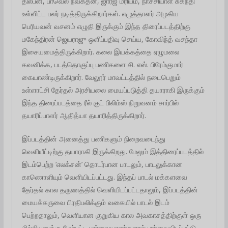
திலீபன், பாவெல் நவகீதன், ஜார்ஜ் மரியம், நாச்சியாள் சுகந்தி
உள்ளிட்ட பலர் நடித்திருக்கிறார்கள். எழுத்தாளர் அழகிய
பெரியவன் வசனம் எழுதி இருக்கும் இந்த திரைப்படத்திற்கு
மகேந்திரன் ஜெயராஜு ஒளிப்பதிவு செய்ய, கோவிந்த் வசந்தா
இசையமைத்திருக்கிறார். கலை இயக்கத்தை ஏழுமலை
கவனிக்க, படத்தொகுப்பு பணிகளை சி. எஸ். பிரேம்குமார்
கையாண்டிருக்கிறார். வேலூர் மாவட்டத்தில் நடைபெறும்
உள்ளாட்சி தேர்தல் அரசியலை மையப்படுத்தி தயாராகி இருக்கும்
இந்த திரைப்படத்தை ரீல் குட் பிலிம்ஸ் நிறுவனம் சார்பில்
தயாரிப்பாளர் ஆதித்யா தயாரித்திருக்கிறார்.
இப்படத்தின் அனைத்து பணிகளும் நிறைவடைந்து
வெளியீட்டிற்கு தயாராகி இருக்கிறது. மேலும் இத்திரைப்படத்தில்
இடம்பெற்ற ‘எலக்சன்’ தொடர்பான பாடலும், பாடலுக்கான
காணொளியும் வெளியிடப்பட்டது. இந்தப் பாடல் மக்களவை
தேர்தல் கால தருணத்தில் வெளியிடப்பட்டதாலும், இப்படத்தின்
மையக்கருவை பிரதிபலிக்கும் வகையில் பாடல் இடம்
பெற்றதாலும், வெளியான குறுகிய கால அவகாசத்திற்குள் ஒரு
மில்லியனுக்கு மேற்பட்ட பார்வையாளர்களால் பார்வையிடப்பட்டு