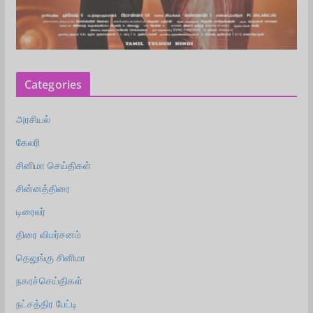
Categories
அரசியல்
கேலரி
சினிமா செய்திகள்
சின்னத்திரை
டிரைலர்
திரை விமர்சனம்
தெலுங்கு சினிமா
நகரச்செய்திகள்
நட்சத்திர பேட்டி