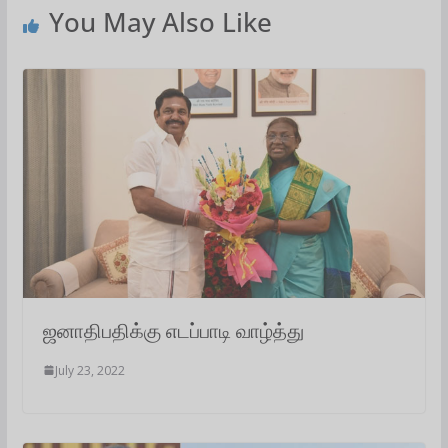
A
o
e
d
r
You May Also Like
p
o
r
I
a
p
k
n
m
ஜனாதிபதிக்கு எடப்பாடி வாழ்த்து
July 23, 2022