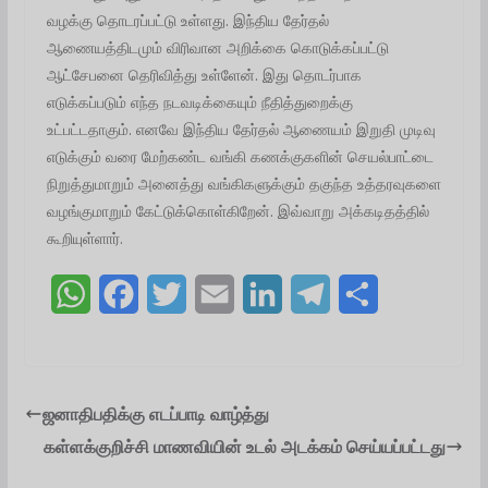
வழக்கு தொடரப்பட்டு உள்ளது. இந்திய தேர்தல்
ஆணையத்திடமும் விரிவான அறிக்கை கொடுக்கப்பட்டு
ஆட்சேபனை தெரிவித்து உள்ளேன். இது தொடர்பாக
எடுக்கப்படும் எந்த நடவடிக்கையும் நீதித்துறைக்கு
உட்பட்டதாகும். எனவே இந்திய தேர்தல் ஆணையம் இறுதி முடிவு
எடுக்கும் வரை மேற்கண்ட வங்கி கணக்குகளின் செயல்பாட்டை
நிறுத்துமாறும் அனைத்து வங்கிகளுக்கும் தகுந்த உத்தரவுகளை
வழங்குமாறும் கேட்டுக்கொள்கிறேன். இவ்வாறு அக்கடிதத்தில்
கூறியுள்ளார்.
W
F
T
E
L
T
S
h
a
w
m
i
e
h
a
c
i
a
n
l
a
t
e
t
i
k
e
r
ஜனாதிபதிக்கு எடப்பாடி வாழ்த்து
கள்ளக்குறிச்சி மாணவியின் உடல் அடக்கம் செய்யப்பட்டது
s
b
t
l
e
g
e