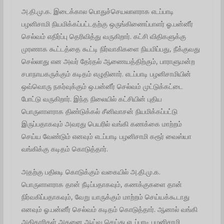
அ.தி.மு.க. இடைக்கால பொதுச்செயலாளராக எடப்பாடி
பழனிசாமி நியமிக்கப்பட்டதற்கு ஒருங்கிணைப்பாளர் ஓ.பன்னீர்
செல்வம் எதிர்ப்பு தெரிவித்து வருகிறார். கட்சி விதிகளுக்கு
முரணாக கூட்டத்தை கூட்டி நிர்வாகிகளை நியமிப்பது, நீக்குவது
செல்லாது என அவர் தேர்தல் ஆணையத்திற்கும், பாராளுமன்ற
சபாநாயகருக்கும் கடிதம் எழுதினார். எடப்பாடி பழனிசாமியின்
ஒவ்வொரு நகர்வுக்கும் ஒ.பன்னீர் செல்வம் முட்டுக்கட்டை
போட்டு வருகிறார். இந்த நிலையில் கட்சியின் புதிய
பொருளாளராக திண்டுக்கல் சீனிவாசன் நியமிக்கப்பட்டு
இருப்பதாகவும் அவரது பெயரில் வங்கி கணக்கை மாற்றம்
செய்ய வேண்டும் எனவும் எடப்பாடி பழனிசாமி கரூர் வைஸ்யா
வங்கிக்கு கடிதம் கொடுத்தார்.
அதற்கு பதிலடி கொடுக்கும் வகையில் அ.தி.மு.க.
பொருளாளராக தான் நீடிப்பதாகவும், கணக்குகளை தான்
நிர்வகிப்பதாகவும், வேறு யாருக்கும் மாற்றம் செய்யக்கூடாது
எனவும் ஓ.பன்னீர் செல்வம் கடிதம் கொடுத்தார். ஆனால் வங்கி
அதிகாரிகள் அதனை ஆய்வு செய்து எடப்பாடி பழனிசாமி