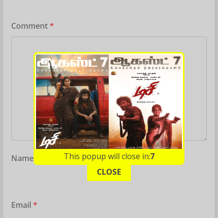
Comment
*
This popup will close in:
6
Name
*
CLOSE
Email
*