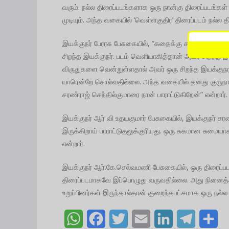
வரும். நல்ல திரைப்படங்களாக ஒரு நான்கு திரைப்படங்கள
முடியும். அந்த வகையில் ‘வெள்ளகுதிர’ திரைப்படம் நல்ல 
இயக்குநர் பேரரசு பேசுகையில், “கதைக்கு சரியான நாயகனா
சிறந்த இயக்குநர். படம் வெளியாகித்தான் அவர் சிறந்த
விருதுகளை வென்றுள்ளதால் அவர் ஒரு சிறந்த இயக்குநரா
யாரென்றே சொல்வதில்லை. அந்த வகையில் தனது குருநாத
சரண்ராஜ் செந்தில்குமாரை நான் பாராட்டுகிறேன்” என்றார்.
இயக்குநர் ஆர் வி உதயகுமார் பேசுகையில், இயக்குநர் சர
இருக்கிறாய் பாராட்டுதலுக்குரியது. ஒரு சுகமான சுமையாக
என்றார்.
இயக்குநர் ஆர்.கே.செல்வமணி பேசுகையில், ஒரு திரைப்பட
திரைப்படமாகவே இப்பொழுது வருவதில்லை. அது நினைத்
உறுப்பினர்கள் இருந்தால்தான் குறைந்தபட்சமாக ஒரு நல்ல த
W
F
T
E
L
T
S