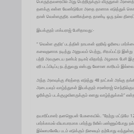
பொருத்தவரையில் அது பெற்றிருக்கும் விருதுகள் அனைத்த
தனக்கு என்ன வேண்டுமோ அதை தானாக எடுத்துக் கொள்கி
தான் வெள்ளகுதிர. வணிகத்தை தாண்டி ஒரு நல்ல திரைப்ப
இயக்குநர் பாக்யராஜ் பேசிதாவது:-
“ ‘வெள்ள குதிர’ படத்தின் நாயகன் ஹரிஷ் ஓரியை பார்க்
கலைஞனாக நடித்து அனுபவம் பெற்று, சிரமப்பட்டு இன்ற
பற்றி அவருடைய நண்பர் நடிகர் விதார்த் அழகாக பேசி இர
ஏரி படப்பிடிப்பு நடத்துவது என்பது லேசான காரியம் இல்லை
அந்த அளவுக்கு சிரத்தை எடுத்து 48 நாட்கள் அங்கு தங்கிய
அடையவும் வாழ்த்துகள் இயக்குநர் சரண்ராஜ் செந்தில்குமா
ஓரிக்கும் படக்குழுவினருக்கும் எனது வாழ்த்துக்கள்” என்ற
தயாரிப்பாளர் தனஜெயன் பேசுகையில்.. “நேற்று மட்டுமே 
பார்க்காமல் வியாபாரமாக பார்த்து ரிலீஸ் பண்ணும்போது ந
இல்லாமலேயே படம் எடுக்கும் நிலையும் தற்போது வந்துள