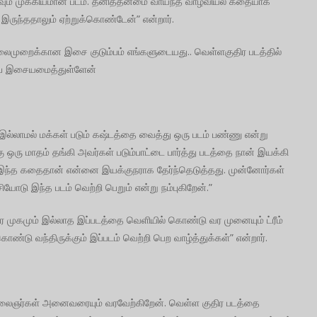
ிகவும் முக்கியமான படம். தனித்தன்மை வாய்ந்த வாழ்வியல் கதையாக
் இருந்ததாலும் ஏற்றுக்கொண்டேன்” என்றார்.
லைமுறைக்கான இசை குடும்பம் எங்களுடையது.. வெள்ளகுதிர படத்தில்
்ப இசையமைத்துள்ளேன்
ு இல்லாமல் மக்கள் படும் கஷ்டத்தை வைத்து ஒரு படம் பண்ணு என்று
ு ஒரு மாதம் தங்கி அவர்கள் படும்பாட்டை பார்த்து படத்தை நான் இயக்கி
 இந்த கதைதான் என்னை இயக்குநராக தேர்ந்தெடுத்தது. முன்னோர்கள்
ோடு இந்த படம் வெற்றி பெறும் என்று நம்புகிறேன்.”
ிர முகமும் இல்லாத இப்படத்தை வெளியில் கொண்டு வர முனையும் ட்ரீம்
ொண்டு வந்திருக்கும் இப்படம் வெற்றி பெற வாழ்த்துக்கள்” என்றார்.
பக் கலைஞர்கள் அனைவரையும் வரவேற்கிறேன். வெள்ள குதிர படத்தை