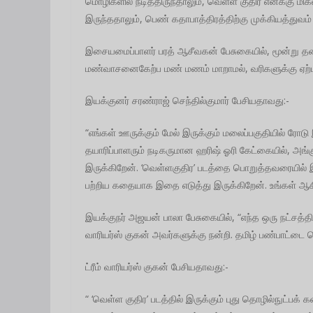
மொழிகளில் நடித்திருந்தாலும், வெள்ள குதிர எனக்கு ம
இருந்ததாலும், பெண் கதாபாத்திரத்திற்கு முக்கியத்துவம
இசையமைப்பாளர் பரத் ஆசீவகன் பேசுகையில், மூன்று த
மண்வாசனைகேற்ப மண் மணம் மாறாமல், வரிகளுக்கு ஏற
இயக்குனர் சரண்ராஜ் செந்தில்குமார் பேசியதாவது:-
“எங்கள் ஊருக்கும் மேல் இருக்கும் மலைப்பகுதியில் ரோட
தயாரிப்பாளரும் நடிகருமான ஹரிஷ் ஓரி கேட்கையில், அங்க
இருக்கிறேன். ‘வெள்ளகுதிர’ படத்தை பொறுத்தவரையில்
பற்றிய கதையாக இதை எடுத்து இருக்கிறேன். உங்கள் ஆசிய
இயக்குநர் அஜயன் பாலா பேசுகையில், “எந்த ஒரு நட்சத்த
வாரியர்ஸ் குகன் அவர்களுக்கு நன்றி. தமிழ் பண்பாட்டை க
ட்ரீம் வாரியர்ஸ் குகன் பேசியதாவது:-
“ ‘வெள்ள குதிர’ படத்தில் இருக்கும் புது தொழில்நுட்