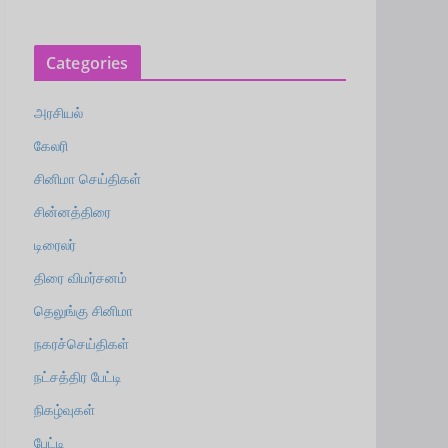
Categories
அரசியல்
கேலரி
சினிமா செய்திகள்
சின்னத்திரை
டிரைலர்
திரை விமர்சனம்
தெலுங்கு சினிமா
நகரச்செய்திகள்
நட்சத்திர பேட்டி
நிகழ்வுகள்
பேட்டி