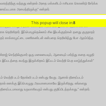
் வாரத்திற்கு வந்தது என்றால் அதை மக்களிடம் ஈசியாக கொண்டு சேர்க்க
திரைப்படமாக அமைந்திருக்கு” என்றார்.
க தெரிகிறார் நடிகர் ஹரிஷ் ஓரி. இயக்குநர் சரண்ராஜ் செந்தில்குமார் ஒரு
This popup will close in:
7
 இயக்குநர் என்று தெரிய வேண்டிய அவசியம் இல்லை. ஏற்கனவே பல
க தெரிகிறார். இப்பொழுதெல்லாம் சில இயக்குநர்கள் தனது குருநாதர்
ர் காக்காமுட்டை மணிகண்டன் என்பதை தெரிவித்து பேச ஆரம்பித்த
ண்ராஜ் செந்தில்குமார் ஒரு மலையையும், ஆளையும் பார்த்து கதை எழுதி
 இப்படத்தை சுமந்து இருக்கிறாய் இப்படம் வெற்றி பெற வாழ்த்துக்கள்”
ம் வெற்றி படம் தோல்வி படம் என்பது வேறு. ஆனால் திரைப்படம்
தால் எனக்கு இப்பொழுது அவமானமாகவே இருக்கிறது. எங்களது
ிரைப்படமாவாது உருவாகிவரும் என்பது குறிப்பிடத்தக்கது.” என்றார்.