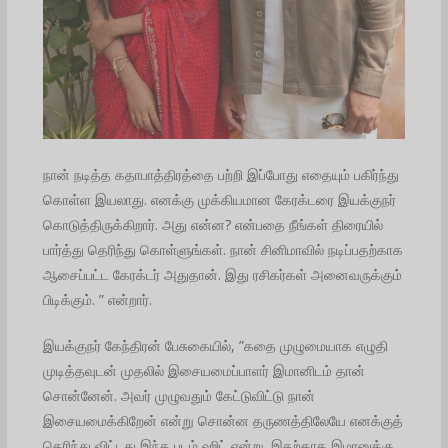
நான் நடித்த கதாபாத்திரத்தை பற்றி இப்போது எதையும் பகிர்ந்து
கொள்ள இயலாது. எனக்கு முக்கியமான கேரக்டரை இயக்குநர்
கொடுத்திருக்கிறார். அது என்ன? என்பதை நீங்கள் திரையில்
பார்த்து தெரிந்து கொள்ளுங்கள். நான் சினிமாவில் நடிப்பதற்காக
ஆசைப்பட்ட கேரக்டர் அதுதான். இது ரசிகர்கள் அனைவருக்கும்
பிடிக்கும். ” என்றார்.
இயக்குநர் கேந்திரன் பேசுகையில், ”கதை முழுமையாக எழுதி
முடித்தவுடன் முதலில் இசையமைப்பாளர் இமானிடம் தான்
சொன்னேன். அவர் முழுவதும் கேட்டுவிட்டு நான்
இசையமைக்கிறேன் என்று சொன்ன தருணத்திலேயே எனக்குத்
தெரிந்து விட்டது இந்த படம் ஹிட் என்று. இதற்காக இமானுக்கு