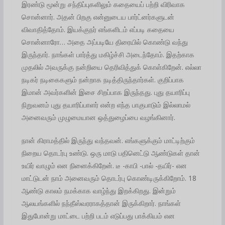
இரண்டு மூன்று சந்திப்புகளிலும் கதையைப் பற்றி விரிவாக
சொன்னார். அதன் பிறகு என்னுடைய பார்ட்னர்களுடன்
விவாதித்தோம். இயக்குநர் எங்களிடம் எப்படி கதையை
சொன்னாரோ… அதை அப்படியே திரையில் கொண்டு வந்து
இருந்தார். நாங்கள் பார்த்து மகிழ்ச்சி அடைந்தோம். இதற்காக
முதலில் அவருக்கு நன்றியை தெரிவித்துக் கொள்கிறேன். எல்லா
நடிகர் நடிகைகளும் நன்றாக நடித்திருந்தார்கள். குறிப்பாக
இமான் அவர்களின் இசை சிறப்பாக இருந்தது. புது தயாரிப்பு
நிறுவனம் புது தயாரிப்பாளர் என்ற எந்த பாகுபாடும் இல்லாமல்
அனைவரும் முழுமையான ஒத்துழைப்பை வழங்கினார்.
நான் கிராமத்தில் இருந்து வந்தவன். எங்களுக்கும் மாட்டிற்கும்
நிறைய தொடர்பு உண்டு. ஒரு மாடு பதினெட்டு ஆண்டுகள் தான்
உயிர் வாழும் என நினைக்கிறேன். டீ -காபி -பால் -தயிர்- என
மாட்டுடன் நாம் அனைவரும் தொடர்பு கொண்டிருக்கிறோம். 18
ஆண்டு காலம் நமக்காக வாழ்ந்து இறக்கிறது. இன்றும்
ஆலயங்களில் நந்தீஸ்வரராகத்தான் இருக்கிறார். நாங்கள்
இதுபோன்று மாட்டை பற்றி படம் எடுப்பது பாக்கியம் என