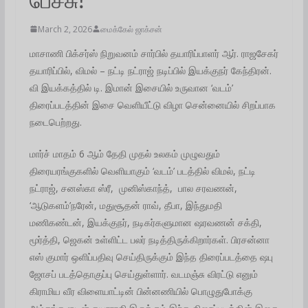
March 2, 2026
மைக்கேல் ஜாக்சன்
மாசாணி பிக்சர்ஸ் நிறுவனம் சார்பில் தயாரிப்பாளர் ஆர். ராஜசேகர்
தயாரிப்பில், விமல் – நட்டி நட்ராஜ் நடிப்பில் இயக்குநர் கேந்திரன்.
வி இயக்கத்தில் டி. இமான் இசையில் உருவான ‘வடம்’
திரைப்படத்தின் இசை வெளியீட்டு விழா சென்னையில் சிறப்பாக
நடைபெற்றது.
மார்ச் மாதம் 6 ஆம் தேதி முதல் உலகம் முழுவதும்
திரையரங்குகளில் வெளியாகும் ‘வடம்’ படத்தில் விமல், நட்டி
நட்ராஜ், சனஸ்கா ஸ்ரீ, முனிஸ்காந்த், பால சரவணன்,
‘ஆடுகளம்’நரேன், மதுசூதன் ராவ், தீபா, இந்துமதி
மணிகண்டன், இயக்குநர், நடிகர்களுமான ஷரவணன் சக்தி,
மூர்த்தி, ஜெகன் உள்ளிட்ட பலர் நடித்திருக்கிறார்கள். பிரசன்னா
எஸ் குமார் ஒளிப்பதிவு செய்திருக்கும் இந்த திரைப்படத்தை ஷபு
ஜோசப் படத்தொகுப்பு செய்துள்ளார். வடமஞ்சு விரட்டு எனும்
கிராமிய வீர விளையாட்டின் பின்னணியில் பொழுதுபோக்கு