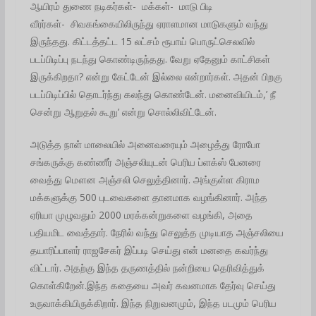
ஆயிரம் துணை நடிகர்கள்- மக்கள்- மாடு பிடி
வீரர்கள்- சிவகங்கையிலிருந்து ஏராளமான மாடுகளும் வந்து
இருந்தது. கிட்டத்தட்ட 15 லட்சம் ரூபாய் பொருட்செலவில்
படப்பிடிப்பு நடந்து கொண்டிருந்தது. வேறு ஏதேனும் காட்சிகள்
இருக்கிறதா? என்று கேட்டேன் இல்லை என்றார்கள். அதன் பிறகு
படப்பிடிப்பில் தொடர்ந்து கலந்து கொண்டேன். மனைவியிடம்,’ நீ
சென்று ஆறுதல் கூறு’ என்று சொல்லிவிட்டேன்.
அடுத்த நாள் மாலையில் அனைவரையும் அழைத்து ரோபோ
சங்கருக்கு கண்ணீர் அஞ்சலியுடன் பெரிய ப்ளக்ஸ் பேனரை
வைத்து மௌன அஞ்சலி செலுத்தினார். அங்குள்ள கிராம
மக்களுக்கு 500 புடவைகளை தானமாக வழங்கினார். அந்த
ஏரியா முழுவதும் 2000 மரக்கன்றுகளை வழங்கி, அதை
பதியமிட வைத்தார். நேரில் வந்து செலுத்த முடியாத அஞ்சலியை
தயாரிப்பாளர் ராஜசேகர் இப்படி செய்து என் மனதை கவர்ந்து
விட்டார். அதற்கு இந்த தருணத்தில் நன்றியை தெரிவித்துக்
கொள்கிறேன்.இந்த கதையை அவர் கவனமாக தேர்வு செய்து
உருவாக்கியிருக்கிறார். இந்த நிறுவனமும், இந்த படமும் பெரிய