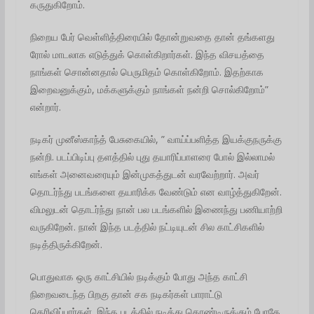
கருதுகிறோம்.
நிறைய பேர் வெள்ளித்திரையில் தோன்றுவதை தான் தங்களது
ரோல் மாடலாக எடுத்துக் கொள்கிறார்கள். இந்த விசயத்தை
நாங்கள் சொன்னதால் பெருமிதம் கொள்கிறோம். இதற்காக
இறைவனுக்கும், மக்களுக்கும் நாங்கள் நன்றி சொல்கிறோம்”
என்றார்.
நடிகர் முனீஸ்காந்த் பேசுகையில், ” வாய்ப்பளித்த இயக்குநருக்கு
நன்றி. படப்பிடிப்பு தளத்தில் புது தயாரிப்பாளரை போல் இல்லாமல்
எங்கள் அனைவரையும் இன்முகத்துடன் வரவேற்றார். அவர்
தொடர்ந்து படங்களை தயாரிக்க வேண்டும் என வாழ்த்துகிறேன்.
விமலுடன் தொடர்ந்து நான் பல படங்களில் இணைந்து பணியாற்றி
வருகிறேன். நான் இந்த படத்தில் நட்டியுடன் சில காட்சிகளில்
நடித்திருக்கிறேன்.
பொதுவாக ஒரு காட்சியில் நடிக்கும் போது அந்த காட்சி
நிறைவடைந்த பிறகு தான் சக நடிகர்கள் பாராட்டு
தெரிவிப்பார்கள். இந்த படத்தில் நடித்து கொண்டிருக்கும் போதே