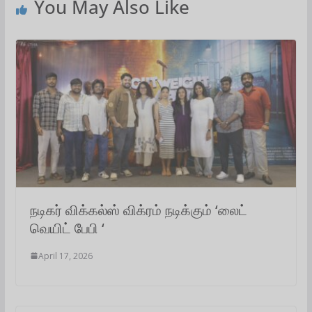
p
o
r
I
a
You May Also Like
p
k
n
m
நடிகர் விக்கல்ஸ் விக்ரம் நடிக்கும் ‘லைட்
வெயிட் பேபி ‘
April 17, 2026