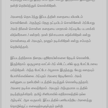
நன்றி தெரிவித்துக் கொள்கிறேன்.
அவரைத் தொடர்ந்து இப்படத்தின் கதையை விமலிடம்
சொன்னேன். அதற்குப் பிறகு நட்டியிடம் சொன்னேன் அப்போது
அவர் நீங்கள் சொன்ன கதையை மாறாமல் அப்படியே படமாக்கி
விடுவீர்களா..! என்றார். நான் நிச்சயமாக எடுக்கிறேன் என்று
சொன்னவுடன் அவரும், நானும் நடிக்கிறேன் என்று சம்மதம்
தெரிவித்தார்.
இப்படத்திற்காக நிறைய ஹீரோயின்களை தேடிக் கொண்டே
இருந்தோம். ஒருமுறை வாட்ஸ் அப் ஸ்டேட்டஸில் ஒரு போட்டோவை
பார்த்தேன்.‌ அந்த போட்டோ அழகாக இருந்தது. வேறு எதையும்
யோசிக்கவில்லை. அப்புறம் அவரை தேடினோம். அவர்
என்னுடைய நண்பரின் படத்தில் நடித்துக் கொண்டிருந்தார்.
அவரை நடிக்க வைத்தோம். அவரும் அற்புதமாக படத்தில்
நடித்திருக்கிறார். தமிழ் சினிமாவில் எதிர்காலத்தில் நல்ல
ஆர்டிஸ்ட் ஆக வருவார். இப்படத்தில் பணியாற்றிய அனைத்து
தொழில்நுட்ப கலைஞர்களுக்கும் நன்றி.‌