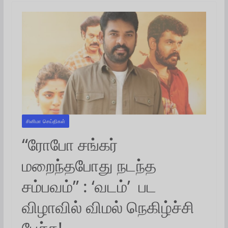
சினிமா செய்திகள்
“ரோபோ சங்கர்
மறைந்தபோது நடந்த
சம்பவம்” : ‘வடம்’ பட
விழாவில் விமல் நெகிழ்ச்சி
பேச்சு!