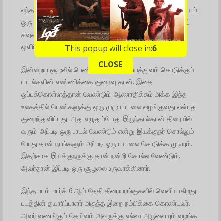
எந்த படமாக இருந்தாலும் லைட் அண்ட் சவுண்ட் தான் முக்கியம்.
ஒரு இயக்குநருடைய கற்பனையை கொடுப்பதே லைட் அண்ட்
சவுண்ட் தான். அதில் லைட் என்ற விசயத்திற்கு காரணமான
ஒளிப்பதிவாளருக்கும் என்னுடைய வாழ்த்துக்கள்.
This popup will close in:
4
CLOSE
இன்றைய சூழலில் பெண்களுக்கு முக்கியத்துவம் கொடுக்கும்
பாடல்களின் எண்ணிக்கை குறைவு தான். இதை
ஒப்புக்கொள்ளத்தான் வேண்டும். ஆணாதிக்கம் மிக்க இந்த
உலகத்தில் பெண்களுக்கு ஒரு முழு பாடலை வழங்குவது என்பது
குறைந்துவிட்டது. அது எழுதும்போது இருந்தால்தான் திரையில்
வரும். அப்படி ஒரு பாடல் வேண்டும் என்று இயக்குநர் சொல்லும்
போது தான் நாங்களும் அப்படி ஒரு பாடலை கொடுக்க முடியும்.
இதற்காக இயக்குநருக்கு தான் நன்றி சொல்ல வேண்டும்.
அவர்தான் இப்படி ஒரு சூழலை உருவாக்கினார்.
இந்த படம் மார்ச் 6 ஆம் தேதி திரையரங்குகளில் வெளியாகிறது.
படத்தின் தயாரிப்பாளர் மிகுந்த இறை நம்பிக்கை கொண்டவர்.
அவர் வணங்கும் தெய்வம் அவருக்கு எல்லா அருளையும் வழங்க