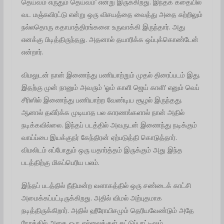
தெய்வம் எருதும் தெய்வம்’ என்று இருக்கிறது. இந்தக் கதையில்
வட மஞ்சுவிரட்டு என்று ஒரு விசயத்தை வைத்து அதை சுற்றிலும்
நல்லதொரு கதாபாத்திரங்களை உருவாக்கி இருந்தார். அது
எனக்கு பிடித்திருந்தது. அதனால் தயாரிக்க ஒப்புக்கொண்டேன்
என்றார்.
விமலுடன் நான் இணைந்து பணியாற்றும் முதல் திரைப்படம் இது.
இதற்கு முன் நானும் அவரும் ‘ஓம் காளி ஜெய் காளி’ எனும் வெப்
சீரிஸில் இணைந்து பணியாற்ற வேண்டிய சூழல் இருந்தது.
ஆனால் தவிர்க்க முடியாத பல காரணங்களால் நான் அதில்
நடிக்கவில்லை. இந்தப் படத்தில் அவருடன் இணைந்து நடிக்கும்
வாய்ப்பை இயக்குநர் கேந்திரன் ஏற்படுத்தி கொடுத்தார்.
விமலிடம் எப்போதும் ஒரு யதார்த்தம் இருக்கும் அது இந்த
படத்திற்கு மிகப்பெரிய பலம்.
இந்தப் படத்தில் நீதிமன்ற வளாகத்தில் ஒரு சண்டைக் காட்சி
அமைக்கப்பட்டிருக்கிறது. அதில் விமல் அற்புதமாக
நடித்திருக்கிறார். அதில் ஹீரோயிசமும் தெரியவேண்டும் அதே
நேரத்தில் அதை ஒரு எல்லைக்குள் கட்டுப்பாட்டிலும்