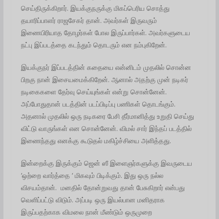
செய்திருக்கிறார். இயக்குநருக்கு மிகப்பெரிய சொத்து
தயாரிப்பாளர் ராஜசேகர் தான். அவர்கள் இருவரும்
இணைபிரியாத தோழர்கள் போல இருப்பார்கள். அவர்களுடைய
நட்பு இப்படத்தை கடந்தும் தொடரும் என நம்புகிறேன்.
இயக்குநர் இப்படத்தின் கதையை என்னிடம் முதலில் சொன்ன
பிறகு நான் இசையமைக்கிறேன். ஆனால் அதற்கு முன் நடிகர்
நடிகைகளை தேர்வு செய்யுங்கள் என்று சொன்னேன்.
அப்போதுதான் படத்தின் படப்பிடிப்பு பணிகள் தொடங்கும்.
அதனால் முதலில் ஒரு நடிகரை பேசி தீர்மானித்து உறுதி செய்து
விட்டு வாருங்கள் என சொன்னேன். விமல் சார் இந்தப் படத்தில்
இணைந்தது எனக்கு கூடுதல் மகிழ்ச்சியை அளித்தது.
இன்றைக்கு இருக்கும் ஜென் ஸீ இளைஞர்களுக்கு இவருடைய
‘ஒற்றை வார்த்தை ‘ மிகவும் பிடிக்கும். இது ஒரு நல்ல
விசயம்தான். மனதில் தோன்றுவது தான் பேசுகிறார் என்பது
வெளிப்பட்டு விடும். அப்படி ஒரு இயல்பான மனிதராக
இருப்பதற்காக விமலை நான் மீண்டும் ஒருமுறை