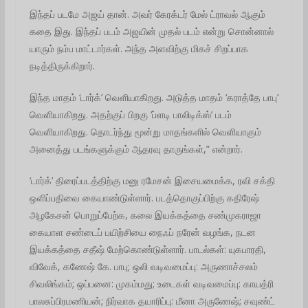
இந்தப் படமே அஜய் தான். அவர் கேரக்டர் மேல் ட்ராவல் ஆகும்
கதை இது. இந்தப் படம் அஜயின் முதல் படம் என்று சொன்னால்
யாரும் நம்ப மாட்டார்கள். அந்த அளவிற்கு மிகச் சிறப்பாக
நடித்திருக்கிறார்.
இந்த மாதம் ‘டார்க்’ வெளியாகிறது. அடுத்த மாதம் ‘கராத்தே பாபு’
வெளியாகிறது. அதற்குப் பிறகு ‘ப்ளடி பாலிடிக்ஸ்’ படம்
வெளியாகிறது. தொடர்ந்து மூன்று மாதங்களில் வெளியாகும்
அனைத்து படங்களுக்கும் ஆதரவு தாருங்கள்,” என்றார்.
‘டார்க்’ திரைப்படத்திற்கு மனு ரமேசன் இசையமைக்க, ரவி சக்தி
ஒளிப்பதிவை கையாண்டுள்ளார். படத்தொகுப்பிற்கு கதிரேஷ்
அழகேசன் பொறுப்பேற்க, கலை இயக்கத்தை சண்முகராஜா
கையாள சண்டைப் பயிற்சியை நைஃப் நரேன் வழங்க, நடன
இயக்கத்தை சதீஷ் மேற்கொண்டுள்ளார். பாடல்கள்: யுகபாரதி,
விவேக், கணேஷ் கே. பாபு; ஒலி வடிவமைப்பு: அருணாச்சலம்
சிவலிங்கம்; ஒப்பனை: முகம்மது; உடைகள் வடிவமைப்பு: காயத்ரி
பாலசுப்பிரமணியன்; நிர்வாக தயாரிப்பு: மீனா அருணேஷ்; சவுண்ட்