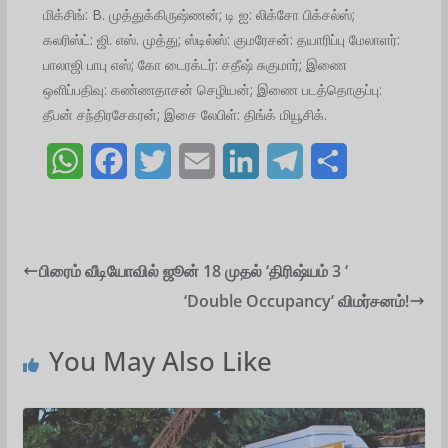
மிக்சிங்: B. முத்துக்கிருஷ்ணன்; டி ஐ: லிக்சோ பிக்சல்ஸ்;
கலரிஸ்ட்: ஜி. எஸ். முத்து; ஸ்டில்ஸ்: குமரேசன்: தயாரிப்பு மேலாளர்:
பாலாஜி பாபு எஸ்; கோ டைரக்டர்: சதீஷ் சுகுமார்; இணை
ஒளிப்பதிவு: கண்ணதாசன் செழியன்; இணை படத்தொகுப்பு:
தீபன் சந்திரசேகரன்; இசை லேபிள்: திங்க் மியூசிக்.
W
F
T
E
L
T
S
h
a
w
m
i
e
h
a
c
i
a
n
l
a
t
e
t
i
k
e
r
பிரைம் வீடியோவில் ஜூன் 18 முதல் ‘திரிஷ்யம் 3 ‘
‘Double Occupancy’ விமர்சனம்!
s
b
t
l
e
g
e
A
o
e
d
r
You May Also Like
p
o
r
I
a
p
k
n
m