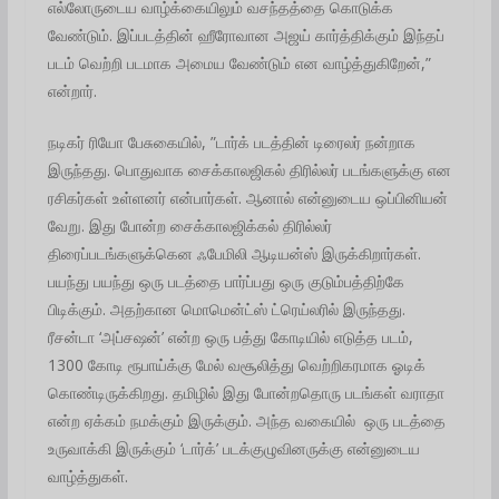
எல்லோருடைய வாழ்க்கையிலும் வசந்தத்தை கொடுக்க
வேண்டும். இப்படத்தின் ஹீரோவான அஜய் கார்த்திக்கும் இந்தப்
படம் வெற்றி படமாக அமைய வேண்டும் என வாழ்த்துகிறேன்,”
என்றார்.
நடிகர் ரியோ பேசுகையில், ”டார்க் படத்தின் டிரைலர் நன்றாக
இருந்தது. பொதுவாக சைக்காலஜிகல் திரில்லர் படங்களுக்கு என
ரசிகர்கள் உள்ளனர் என்பார்கள். ஆனால் என்னுடைய ஒப்பினியன்
வேறு. இது போன்ற சைக்காலஜிக்கல் திரில்லர்
திரைப்படங்களுக்கென ஃபேமிலி ஆடியன்ஸ் இருக்கிறார்கள்.
பயந்து பயந்து ஒரு படத்தை பார்ப்பது ஒரு குடும்பத்திற்கே
பிடிக்கும். அதற்கான மொமென்ட்ஸ் ட்ரெய்லரில் இருந்தது.
ரீசன்டா ‘அப்சஷன்’ என்ற ஒரு பத்து கோடியில் எடுத்த படம்,
1300 கோடி ரூபாய்க்கு மேல் வசூலித்து வெற்றிகரமாக ஓடிக்
கொண்டிருக்கிறது. தமிழில் இது போன்றதொரு படங்கள் வராதா
என்ற ஏக்கம் நமக்கும் இருக்கும். அந்த வகையில் ஒரு படத்தை
உருவாக்கி இருக்கும் ‘டார்க்’ படக்குழுவினருக்கு என்னுடைய
வாழ்த்துகள்.