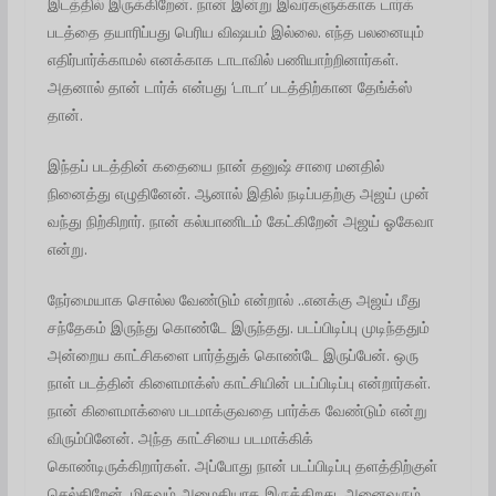
இடத்தில் இருக்கிறேன். நான் இன்று இவர்களுக்காக டார்க்
படத்தை தயாரிப்பது பெரிய விஷயம் இல்லை. எந்த பலனையும்
எதிர்பார்க்காமல் எனக்காக டாடாவில் பணியாற்றினார்கள்.
அதனால் தான் டார்க் என்பது ‘டாடா’ படத்திற்கான தேங்க்ஸ்
தான்.
இந்தப் படத்தின் கதையை நான் தனுஷ் சாரை மனதில்
நினைத்து எழுதினேன். ஆனால் இதில் நடிப்பதற்கு அஜய் முன்
வந்து நிற்கிறார். நான் கல்யாணிடம் கேட்கிறேன் அஜய் ஓகேவா
என்று.
நேர்மையாக சொல்ல வேண்டும் என்றால் ..எனக்கு அஜய் மீது
சந்தேகம் இருந்து கொண்டே இருந்தது. படப்பிடிப்பு முடிந்ததும்
அன்றைய காட்சிகளை பார்த்துக் கொண்டே இருப்பேன். ஒரு
நாள் படத்தின் கிளைமாக்ஸ் காட்சியின் படப்பிடிப்பு என்றார்கள்.
நான் கிளைமாக்ஸை படமாக்குவதை பார்க்க வேண்டும் என்று
விரும்பினேன். அந்த காட்சியை படமாக்கிக்
கொண்டிருக்கிறார்கள். அப்போது நான் படப்பிடிப்பு தளத்திற்குள்
செல்கிறேன். மிகவும் அமைதியாக இருக்கிறது. அனைவரும்