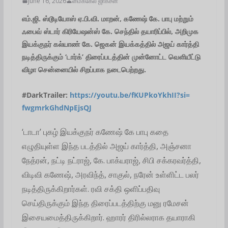
June 16, 2026
மைக்கேல் ஜாக்சன்
எம்.ஜி. ஸ்டூடியோஸ் ஏ.பி.வி. மாறன், கணேஷ் கே. பாபு மற்றும்
ஃபைவ் ஸ்டார் கிரியேஷன்ஸ் கே. செந்தில் தயாரிப்பில், அறிமுக
இயக்குநர் கல்யாண் கே. ஜெகன் இயக்கத்தில் அஜய் கார்த்தி
நடித்திருக்கும் ‘டார்க்’ திரைப்படத்தின் முன்னோட்ட வெளியீட்டு
விழா சென்னையில் சிறப்பாக நடைபெற்றது.
#DarkTrailer:
https://youtu.
be/fKUPkoYkhII?si=
fwgmrkGhdNpEjsQJ
‘டாடா’ புகழ் இயக்குநர் கணேஷ் கே பாபு கதை
எழுதியுள்ள இந்த படத்தில் அஜய் கார்த்தி, அஞ்சனா
நேத்ரன், நட்டி நட்ராஜ், கே. பாக்யராஜ், சிபி சக்கரவர்த்தி,
விடிவி கணேஷ், அரவிந்த், சாகுல், நரேன் உள்ளிட்ட பலர்
நடித்திருக்கிறார்கள். ரவி சக்தி ஒளிப்பதிவு
செய்திருக்கும் இந்த திரைப்படத்திற்கு மனு ரமேசன்
இசையமைத்திருக்கிறார். ஹாரர் திரில்லராக தயாராகி