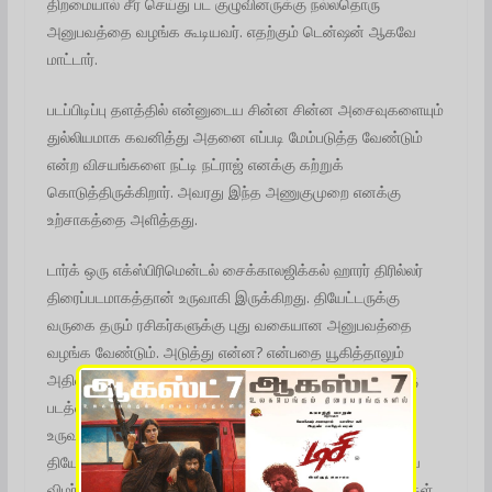
திறமையால் சீர் செய்து பட குழுவினருக்கு நல்லதொரு
அனுபவத்தை வழங்க கூடியவர்.‌ எதற்கும் டென்ஷன் ஆகவே
மாட்டார்.
படப்பிடிப்பு தளத்தில் என்னுடைய சின்ன சின்ன அசைவுகளையும்
துல்லியமாக கவனித்து அதனை எப்படி மேம்படுத்த வேண்டும்
என்ற விசயங்களை நட்டி நட்ராஜ் எனக்கு கற்றுக்
கொடுத்திருக்கிறார். அவரது இந்த அணுகுமுறை எனக்கு
உற்சாகத்தை அளித்தது.
டார்க் ஒரு எக்ஸ்பிரிமென்டல் சைக்காலஜிக்கல் ஹாரர் திரில்லர்
திரைப்படமாகத்தான் உருவாகி இருக்கிறது. தியேட்டருக்கு
வருகை தரும் ரசிகர்களுக்கு புது வகையான அனுபவத்தை
வழங்க வேண்டும். அடுத்து என்ன? என்பதை யூகித்தாலும்
அதிலிருந்து மாறுபட்டு பொழுது போக்கு அம்சங்களுடன் ஒரு
படத்தை கொடுக்க வேண்டும் என்று நினைத்து ,இதனை
உருவாக்கி இருக்கிறோம். இந்தப் படத்தை அனைவரும்
தியேட்டருக்கு சென்று பாருங்கள். பார்த்த பிறகு உங்களுடைய
விமர்சனங்களை சமூக வலைதளங்களில் பதிவிடுங்கள். உங்கள்