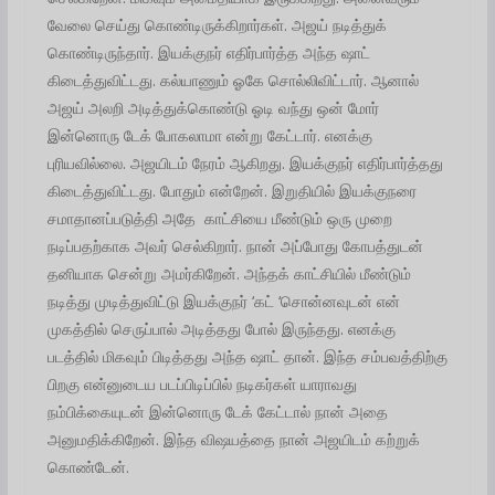
வேலை செய்து கொண்டிருக்கிறார்கள். அஜய் நடித்துக்
கொண்டிருந்தார். இயக்குநர் எதிர்பார்த்த அந்த ஷாட்
கிடைத்துவிட்டது. கல்யாணும் ஓகே சொல்லிவிட்டார். ஆனால்
அஜய் அலறி அடித்துக்கொண்டு ஓடி வந்து ஒன் மோர்
இன்னொரு டேக் போகலாமா என்று கேட்டார். எனக்கு
புரியவில்லை. அஜயிடம் நேரம் ஆகிறது. இயக்குநர் எதிர்பார்த்தது
கிடைத்துவிட்டது. போதும் என்றேன். இறுதியில் இயக்குநரை
சமாதானப்படுத்தி அதே காட்சியை மீண்டும் ஒரு முறை
நடிப்பதற்காக அவர் செல்கிறார். நான் அப்போது கோபத்துடன்
தனியாக சென்று அமர்கிறேன். அந்தக் காட்சியில் மீண்டும்
நடித்து முடித்துவிட்டு இயக்குநர் ‘கட் ‘சொன்னவுடன் என்
முகத்தில் செருப்பால் அடித்தது போல் இருந்தது. எனக்கு
படத்தில் மிகவும் பிடித்தது அந்த ஷாட் தான். இந்த சம்பவத்திற்கு
பிறகு என்னுடைய படப்பிடிப்பில் நடிகர்கள் யாராவது
நம்பிக்கையுடன் இன்னொரு டேக் கேட்டால் நான் அதை
அனுமதிக்கிறேன். இந்த விஷயத்தை நான் அஜயிடம் கற்றுக்
கொண்டேன்.