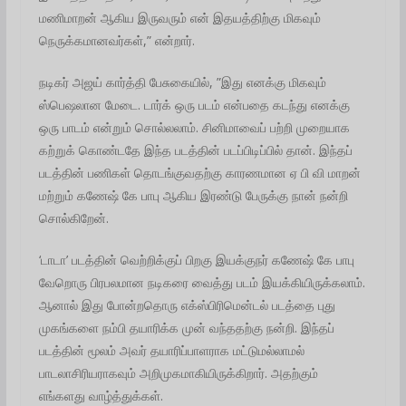
மணிமாறன் ஆகிய இருவரும் என் இதயத்திற்கு மிகவும்
நெருக்கமானவர்கள்,” என்றார்.
நடிகர் அஜய் கார்த்தி பேசுகையில், ”இது எனக்கு மிகவும்
ஸ்பெஷலான மேடை. டார்க் ஒரு படம் என்பதை கடந்து எனக்கு
ஒரு பாடம் என்றும் சொல்லலாம். சினிமாவைப் பற்றி முறையாக
கற்றுக் கொண்டதே இந்த படத்தின் படப்பிடிப்பில் தான். இந்தப்
படத்தின் பணிகள் தொடங்குவதற்கு காரணமான ஏ பி வி மாறன்
மற்றும் கணேஷ் கே பாபு ஆகிய இரண்டு பேருக்கு நான் நன்றி
சொல்கிறேன்.
‘டாடா’ படத்தின் வெற்றிக்குப் பிறகு இயக்குநர் கணேஷ் கே பாபு
வேறொரு பிரபலமான நடிகரை வைத்து படம் இயக்கியிருக்கலாம்.
ஆனால் இது போன்றதொரு எக்ஸ்பிரிமென்டல் படத்தை புது
முகங்களை நம்பி தயாரிக்க முன் வந்ததற்கு நன்றி. இந்தப்
படத்தின் மூலம் அவர் தயாரிப்பாளராக மட்டுமல்லாமல்
பாடலாசிரியராகவும் அறிமுகமாகியிருக்கிறார். அதற்கும்
எங்களது வாழ்த்துக்கள்.‌