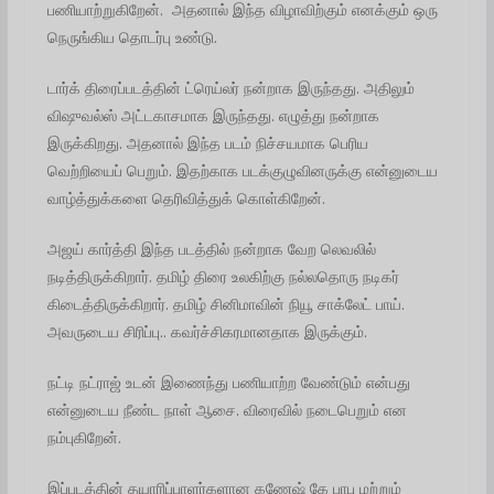
பணியாற்றுகிறேன். அதனால் இந்த விழாவிற்கும் எனக்கும் ஒரு
நெருங்கிய தொடர்பு உண்டு.
டார்க் திரைப்படத்தின் ட்ரெய்லர் நன்றாக இருந்தது. அதிலும்
விஷுவல்ஸ் அட்டகாசமாக இருந்தது. எழுத்து நன்றாக
இருக்கிறது. அதனால் இந்த படம் நிச்சயமாக பெரிய
வெற்றியைப் பெறும். இதற்காக படக்குழுவினருக்கு என்னுடைய
வாழ்த்துக்களை தெரிவித்துக் கொள்கிறேன்.
அஜய் கார்த்தி இந்த படத்தில் நன்றாக வேற லெவலில்
நடித்திருக்கிறார். தமிழ் திரை உலகிற்கு நல்லதொரு நடிகர்
கிடைத்திருக்கிறார். தமிழ் சினிமாவின் நியூ சாக்லேட் பாய்.
அவருடைய சிரிப்பு.. கவர்ச்சிகரமானதாக இருக்கும்.
நட்டி நட்ராஜ் உடன் இணைந்து பணியாற்ற வேண்டும் என்பது
என்னுடைய நீண்ட நாள் ஆசை. விரைவில் நடைபெறும் என
நம்புகிறேன்.
இப்படத்தின் தயாரிப்பாளர்களான கணேஷ் கே பாபு மற்றும்