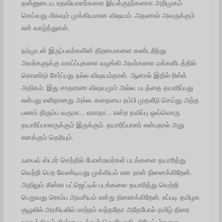
தன்னுடைய உதவியாளர்களை இயக்குநர்களாக அறிமுகம்
செய்வது மிகவும் முக்கியமான விஷயம். அதனால் அவருக்கும்
என் வாழ்த்துகள்.
நம்முடன் இருப்பவர்களின் திறமைகளை கண்டறிந்து
அவர்களுக்கு வாய்ப்புகளை வழங்கி அவர்களை மக்களிடத்தில்
கொண்டு சேர்ப்பது நல்ல விஷயம்தான். ஆனால் இதில் ரிஸ்க்
அதிகம். இது சாதாரண விஷயமும் அல்ல. படத்தை தயாரிப்பது
என்பது எளிதானது அல்ல. கதையை நம்பி முதலீடு செய்து அந்த
பணம் திரும்ப வருமா… வராதா… என்ற தவிப்பு ஒவ்வொரு
தயாரிப்பாளருக்கும் இருக்கும். தயாரிப்பாளர் என்பதால் அது
எனக்கும் தெரியும்.
ஃபைவ் ஸ்டார் செந்தில் போன்றவர்கள் படங்களை தயாரித்து
வெற்றி பெற வேண்டியது முக்கியம் என நான் நினைக்கிறேன்.
அதிலும் சின்ன பட்ஜெட்டில் படங்களை தயாரித்து வெற்றி
பெறுவது ரொம்ப அவசியம் என்று நினைக்கிறேன். எப்படி தமிழக
சூழலில் அரசியலில் மாற்றம் வந்ததோ அதேபோல் தமிழ் திரை
உலகத்திலும் சின்ன படங்கள் வெளியாகி, தியேட்டர்களை