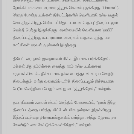
நோக்கி மக்களை வரவழைத்துக் கொண்டிருக்கிறது. ‘பிளாஸ்ட்’,
‘சிறை’ போன்ற படங்கள் தியேட்டர்களில் வெளியாகி நல்ல வசூல்
செய்திருக்கிறது. பெரிய பட்ஜெட் படமான ‘கருப்பு’ திரைப்படமும்
வெற்றி பெற்று இருக்கிறது. அண்மையில் வெளியான ‘ஹபீபி’
திரைப்படத்திற்கு கூட ஏராளமானவர்கள் வருகை தந்து பல
காட்சிகள் ஹவுஸ் ஃபுல்லாகி இருந்தது.
தியேட்டரை நான் ஜனநாயகம் மிக்க இடமாக பார்க்கிறேன்.
மக்கள் மீது நம்பிக்கை வைத்து நாம் நல்ல படங்களை
உருவாக்கினால்.. நிச்சயமாக நல்ல லாபத்துடன் கூடிய வெற்றி
கிடைக்கும். அந்த வகையில் டார்க் திரைப்படமும் நிச்சயமாக
பெரிய வெற்றியை பெறும் என்று வாழ்த்துகிறேன்,” என்றார்.
தயாரிப்பாளர் ஃபைவ் ஸ்டார் செந்தில் பேசுகையில், ”நான் இந்த
திரைப்படத்தை பார்த்து விட்டேன். மிக நன்றாக இருக்கிறது.
இந்தப் படத்தை திரையரங்குகளில் பார்த்து ரசித்து ஆதரவு தர
வேண்டும் என கேட்டுக்கொள்கிறேன்,” என்றார்.