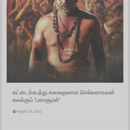
கட்டைக்கூத்து கலைஞனாக செல்வராகவன்
கலக்கும் ‘பகாசூரன்’
August 29, 2022