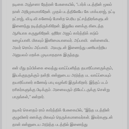
நடிகை அஞ்சனா நேத்ரன் பேசுகையில், ”டார்க் படத்தின் மூலம்
நான் அறிமுகமாகிறேன். முதல் படத்திலேயே கே பாக்யராஜ், நட்டி
நட்ராஜ், வி.டி.வி கணேஷ் போன்ற பெரிய நட்சத்திரங்களுடன்
இணைந்து நடித்திருக்கிறேன். இதுவே எனக்கு கிடைத்த
ஆசியாக கருதுகிறேன். ஹீரோ அஜய் கார்த்திக் கடும்
உழைப்பாளி. மிகவும் இனிமையானவர். அப்பாவி. என்னைவிட
அவர் ரொம்ப அப்பாவி. அவருடன் இணைந்து பணியாற்றிய
அனுபவம் மறக்க முடியாததாக இருந்தது.
என் மீது நம்பிக்கை வைத்து வாய்ப்பளித்த தயாரிப்பாளருக்கும்,
இயக்குநருக்கும் நன்றி. என்னுடைய அடுத்த பட வாய்ப்பையும்
தயாரிப்பாளர் கணேஷ் பாபு வழங்கி இருக்கிறார். இந்தப் படம்
ரசிகர்களுக்கு பிடிக்கும். அனைவரும் தியேட்டருக்கு சென்று
பாருங்கள்,” என்றார்.
நடிகர் கௌதம் ராம் கார்த்திக் பேசுகையில், ”இந்த படத்தின்
குழுவினர் எனக்கு மிகவும் நெருக்கமானவர்கள். இவர்களுடன்
தான் என்னுடைய அடுத்த படத்தில் இணைந்து