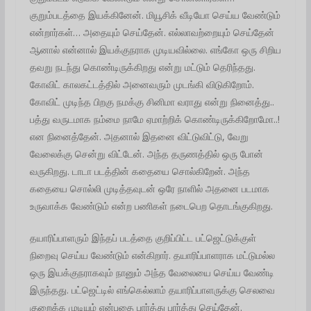
குறும்படத்தை இயக்கினேன். மியூசிக் வீடியோ செய்ய வேண்டும்
என்றார்கள்… அதையும் செய்தேன். எல்லாவற்றையும் செய்தேன்
ஆனால் என்னால் இயக்குநராக முடியவில்லை. எங்கோ ஒரு சிறிய
தவறு நடந்து கொண்டிருக்கிறது என்று மட்டும் தெரிந்தது.
கோவிட் காலகட்டத்தில் அனைவரும் முடங்கி விடுகிறோம்.
கோவிட் முடிந்த பிறகு நமக்கு சினிமா வராது என்று நினைத்து..
பத்து வருடமாக நம்மை நாமே ஏமாற்றிக் கொண்டிருக்கிறோமோ..!
என நினைத்தேன். அதனால் இதனை விட்டுவிட்டு, வேறு
வேலைக்கு சென்று விட்டேன். அந்த தருணத்தில் ஒரு போன்
வருகிறது. டாடா படத்தின் கதையை சொல்கிறேன். அந்த
கதையை சொல்லி முடித்தவுடன் ஒரே நாளில் அதனை படமாக
உருவாக்க வேண்டும் என்ற பணிகள் நடைபெற தொடங்குகிறது.
தயாரிப்பாளரும் இந்தப் படத்தை குறிப்பிட்ட பட்ஜெட்டுக்குள்
நிறைவு செய்ய வேண்டும் என்கிறார். தயாரிப்பாளராக மட்டுமல்ல
ஒரு இயக்குநராகவும் நானும் அந்த வேலையை செய்ய வேண்டி
இருந்தது. பட்ஜெட்டில் எங்கெல்லாம் தயாரிப்பாளருக்கு செலவை
குறைக்க முடியும் என்பதை பார்த்து பார்த்து செய்தேன்.