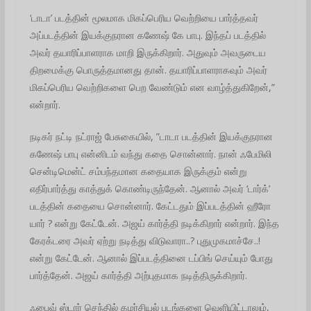
‘டாடா’ படத்தின் மூலமாக மிகப்பெரிய வெற்றியை பார்த்தவர்
அப்படத்தின் இயக்குநரான கணேஷ் கே பாபு. இந்தப் படத்தில்
அவர் தயாரிப்பாளராக மாறி இருக்கிறார். அதுவும் அவருடைய
திறமைக்கு பொருத்தமானது தான். தயாரிப்பாளராகவும் அவர்
மிகப்பெரிய வெற்றிகளை பெற வேண்டும் என வாழ்த்துகிறேன்,”
என்றார்.
நடிகர் நட்டி நட்ராஜ் பேசுகையில், ”டாடா படத்தின் இயக்குநரான
கணேஷ் பாபு என்னிடம் வந்து கதை சொன்னார். நான் ஃபேமிலி
சென்டிமென்ட் சம்பந்தமான கதையாக இருக்கும் என்று
எதிர்பார்த்து காத்துக் கொண்டிருந்தேன். ஆனால் அவர் ‘டார்க்’
படத்தின் கதையை சொன்னார். கேட்டதும் இப்படத்தின் ஹீரோ
யார் ? என்று கேட்டேன். அஜய் கார்த்தி நடிக்கிறார் என்றார். இந்த
கேரக்டரை அவர் ஏற்று நடித்து விடுவாரா..? புதுமுகமாச்சே..!
என்று கேட்டேன். ஆனால் இப்படத்தினை டப்பிங் செய்யும் போது
பார்த்தேன். அஜய் கார்த்தி அற்புதமாக நடித்திருக்கிறார்.
ஃபைவ் ஸ்டார் செந்தில் கமர்சியல் படங்களை வெளியிட்டாலும்,