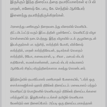
இருக்கும் இந்த திரைப்படத்தை தயாரிப்பாளர்கள் ஏ பி வி
மாறன், கணேஷ் கே. பாபு, கே. செந்தில் ஆகியோர்
இணைந்து தயாரித்திருக்கிறார்கள்.
அனைத்து பணிகளும் நிறைவடைந்து விரைவில் வெளியிட
திட்டமிடப்பட்டு வரும் இப்படத்தின் முன்னோட்ட வெளியீட்டு விழா
சென்னையில் நடைபெற்றது. இந்த விழாவில் படக் குழுவினருடன்
இயக்குநர்கள் பா. ரஞ்சித், கார்த்திக் யோகி, விக்னேஷ்
கார்த்திக், மாறன் கார்த்திகேயன், நடிகர்கள் கௌதம்
கார்த்திக், ரியோ, கலையரசன், டி. சிவா , ஃபைவ் ஸ்டார்
கதிரேசன், கமலக்கண்ணன், ஃபைவ் ஸ்டார் கல்யாணம்
ஆகியோர் சிறப்பு விருந்தினர்களாக கலந்து கொண்டனர்.
இந்நிகழ்வில் தயாரிப்பாளர் மணிமாறன் பேசுகையில், ”டார்க் ஒரு
சைக்காலஜிக்கல் ஹாரர் திரில்லர் திரைப்படம். மலையாளம் மற்றும்
வெளிநாட்டு மொழிகளில் வெளியாகும் திரில்லர் திரைப்படங்களை
பார்த்துவிட்டு.. இதுபோன்ற படங்கள் தமிழில் வெளியாக
வேண்டும் என நினைப்போம். அப்படி ஒரு திரைப்படமாகத்தான்