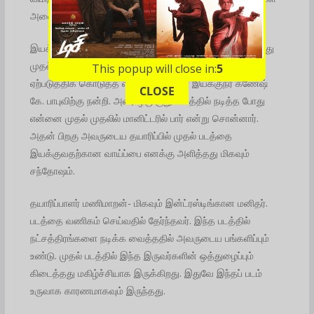
அனைவருக்கும் படம் பிடிக்கும் என்று நம்புகிறேன்,” என்றார்.
இயக்குநர் கல்யாண் கே. ஜெகன் பேசுகையில், ”எனக்கும் இது
முதல் மேடை. இந்த மேடையில் நிற்பதற்கான வாய்ப்பை
This popup will close in:
4
ஏற்படுத்திக் கொடுத்த எங்களது மாஸ்டர் இயக்குநர் கணேஷ்
CLOSE
கே. பாபுவிற்கு நன்றி. அவர் ஒரு குறும்படத்தில் நடித்த போது
என்னை முதல் முதலில் மானிட்டரில் பார் என்று சொன்னார்.
அதன் பிறகு அவருடைய தயாரிப்பில் முதல் படத்தை
இயக்குவதற்கான வாய்ப்பை எனக்கு அளித்தது மிகவும்
சந்தோஷம்.
தயாரிப்பாளர் மணிமாறன்- மிகவும் இன்ட்ரஸ்டிங்கான மனிதர்.
படத்தை வணிகம் செய்வதில் தேர்ந்தவர். இந்த படத்தில்
நட்சத்திரங்களை நடிக்க வைத்ததில் அவருடைய பங்களிப்பும்
உண்டு. முதல் படத்தில் இந்த இருவர்களின் ஒத்துழைப்பும்
கிடைத்தது மகிழ்ச்சியாக இருக்கிறது. இதுவே இந்தப் படம்
உருவாக காரணமாகவும் இருந்தது.