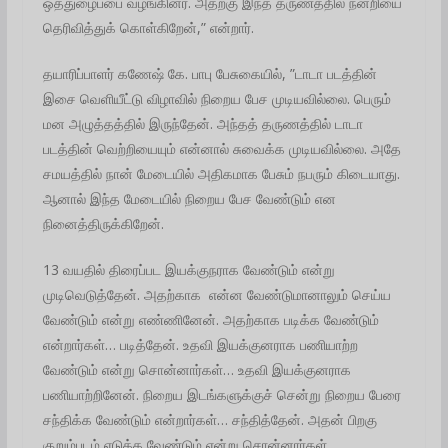
ஒத்துழைப்பை வழங்கினர். அதற்கு இந்த தருணத்தில் நன்றியை
தெரிவித்துக் கொள்கிறேன்,” என்றார்.
தயாரிப்பாளர் கணேஷ் கே. பாபு பேசுகையில், ”டாடா படத்தின்
இசை வெளியீட்டு விழாவில் நிறைய பேச முடியவில்லை. பெரும்
மன அழுத்தத்தில் இருந்தேன். அந்தத் தருணத்தில் டாடா
படத்தின் வெற்றியையும் என்னால் சுவைக்க முடியவில்லை. அதே
சமயத்தில் நான் மேடையில் அதிகமாக பேசும் நபரும் கிடையாது.
ஆனால் இந்த மேடையில் நிறைய பேச வேண்டும் என
நினைத்திருக்கிறேன்.
13 வயதில் திரைப்பட இயக்குநராக வேண்டும் என்று
முடிவெடுத்தேன். அதற்காக என்ன வேண்டுமானாலும் செய்ய
வேண்டும் என்று எண்ணினேன். அதற்காக படிக்க வேண்டும்
என்றார்கள்… படித்தேன். உதவி இயக்குனராக பணியாற்ற
வேண்டும் என்று சொன்னார்கள்… உதவி இயக்குனராக
பணியாற்றினேன். நிறைய இடங்களுக்குச் சென்று நிறைய பேரை
சந்திக்க வேண்டும் என்றார்கள்… சந்தித்தேன். அதன் பிறகு
குறும்படம் எடுக்க வேண்டும் என்று சொன்னார்கள்…