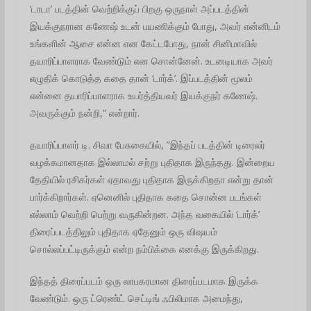
‘டாடா’ படத்தின் வெற்றிக்குப் பிறகு ஒருநாள் அப்படத்தின்
இயக்குநரான கணேஷ் உடன் பயணிக்கும் போது, அவர் என்னிடம்
உங்களின் ஆசை என்ன என கேட்டபோது, நான் சினிமாவில்
தயாரிப்பாளராக வேண்டும் என சொன்னேன். உடனடியாக அவர்
எழுதிக் கொடுத்த கதை தான் ‘டார்க்’. இப்படத்தின் மூலம்
என்னை தயாரிப்பாளராக உயர்த்தியவர் இயக்குநர் கணேஷ்.
அவருக்கும் நன்றி,” என்றார்.
தயாரிப்பாளர் டி. சிவா பேசுகையில், ”இந்தப் படத்தின் டிரைலர்
வழக்கமானதாக இல்லாமல் சற்று புதிதாக இருந்தது. இன்றைய
தேதியில் ரசிகர்கள் ஏதாவது புதிதாக இருக்கிறதா என்று தான்
பார்க்கிறார்கள். ஏனெனில் புதிதாக கதை சொன்ன படங்கள்
எல்லாம் வெற்றி பெற்று வருகின்றன. அந்த வகையில் ‘டார்க்’
திரைப்படத்திலும் புதிதாக ஏதேனும் ஒரு விஷயம்
சொல்லப்பட்டிருக்கும் என்ற நம்பிக்கை எனக்கு இருக்கிறது.‌
இந்தத் திரைப்படம் ஒரு லாபகரமான திரைப்படமாக இருக்க
வேண்டும். ஒரு ட்ரெண்ட் செட்டிங் ஃபிலிமாக அமைந்து,