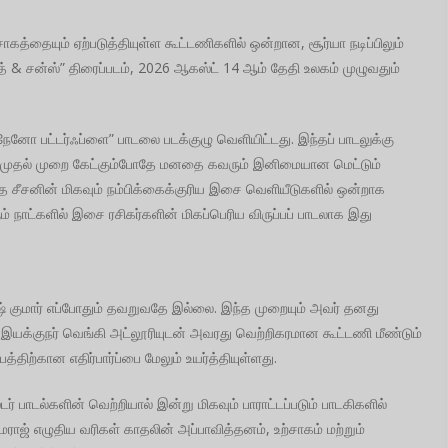
ற்சாகத்தையும் ஏற்படுத்தியுள்ள கூட்டணிகளில் ஒன்றான, சூர்யா நடிப்பிலும்
த் & சன்ஸ்” திரைப்படம், 2026 ஆகஸ்ட் 14 ஆம் தேதி உலகம் முழுவதும்
 / நேனோ பட்டர்ஃப்ளை” பாடலை படக்குழு வெளியிட்டது. இந்தப் பாடலுக்கு
ளது. முதல் முறை கேட்கும்போதே மனதை கவரும் இனிமையான மெட்டும்
இந்த சீசனின் மிகவும் நம்பிக்கைக்குரிய இசை வெளியீடுகளில் ஒன்றாக
ும் நாட்களில் இசை ரசிகர்களின் மிகப்பெரிய விருப்பப் பாடலாக இது
ாஷ் குமார் எப்போதும் தவறுவதே இல்லை. இந்த முறையும் அவர் தனது
யக்குநர் வெங்கி அட்லூரியுடன் அவரது வெற்றிகரமான கூட்டணி மீண்டும்
்திற்கான எதிர்பார்ப்பை மேலும் உயர்த்தியுள்ளது.
டர் பாடல்களின் வெற்றியால் இன்று மிகவும் பாராட்டப்படும் பாடகிகளில்
மராஜ் எழுதிய வரிகள் காதலின் அப்பாவித்தனம், உற்சாகம் மற்றும்