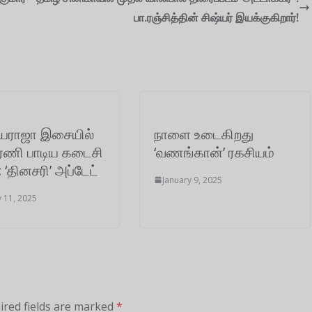
பா.ரஞ்சித்தின் சிஷ்யர் இயக்குகிறார்!
ராஜா இசையில்
நாளை உடைகிறது
ரணி பாடிய கடைசி
‘வணங்கான்’ ரகசியம்
: ‘தினசரி’ அப்டேட்
January 9, 2025
y 11, 2025
ired fields are marked
*