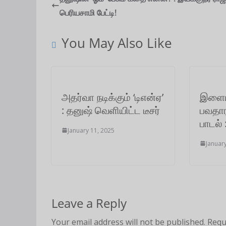
பெரியசாமி பேட்டி!
s
b
t
l
e
g
e
A
o
e
d
r
You May Also Like
p
o
r
I
a
p
k
n
m
அதர்வா நடிக்கும் ‘டிஎன்ஏ’
இளைய
: தனுஷ் வெளியிட்ட டீசர்
பவதா
பாடல் 
January 11, 2025
Januar
Leave a Reply
Your email address will not be published.
Requ