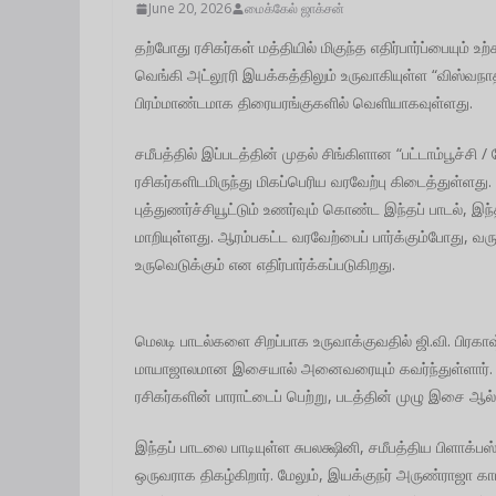
June 20, 2026
மைக்கேல் ஜாக்சன்
தற்போது ரசிகர்கள் மத்தியில் மிகுந்த எதிர்பார்ப்பையும் உ
வெங்கி அட்லூரி இயக்கத்திலும் உருவாகியுள்ள “விஸ்வநா
பிரம்மாண்டமாக திரையரங்குகளில் வெளியாகவுள்ளது.
சமீபத்தில் இப்படத்தின் முதல் சிங்கிளான “பட்டாம்பூச்சி
ரசிகர்களிடமிருந்து மிகப்பெரிய வரவேற்பு கிடைத்துள்
புத்துணர்ச்சியூட்டும் உணர்வும் கொண்ட இந்தப் பாடல், 
மாறியுள்ளது. ஆரம்பகட்ட வரவேற்பைப் பார்க்கும்போது, வர
உருவெடுக்கும் என எதிர்பார்க்கப்படுகிறது.
மெலடி பாடல்களை சிறப்பாக உருவாக்குவதில் ஜி.வி. பிரக
மாயாஜாலமான இசையால் அனைவரையும் கவர்ந்துள்ளார். இ
ரசிகர்களின் பாராட்டைப் பெற்று, படத்தின் முழு இசை ஆல்பத
இந்தப் பாடலை பாடியுள்ள சுபலக்ஷினி, சமீபத்திய பிளாக்பஸ்
ஒருவராக திகழ்கிறார். மேலும், இயக்குநர் அருண்ராஜா கா