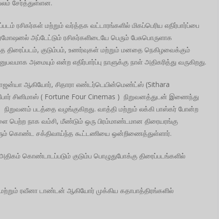
லம் சேர்த்துள்ளன.
படம் ரசிகர்கள் மற்றும் வர்த்தக வட்டாரங்களில் மிகப்பெரிய எதிர்பார்ப்பை
ுரமோஷனல் அப்டேட்டும் ரசிகர்களிடையே பெரும் பேசுபொருளாக
த திரைப்படம், குடும்பம், உணர்வுகள் மற்றும் மனதை நெகிழவைக்கும்
ாக அமையும் என்ற எதிர்பார்ப்பு நாளுக்கு நாள் அதிகரித்து வருகிறது.
சௌஜன்யா ஆகியோர், சிதாரா எண்டர்டெயின்மெண்ட்ஸ் (Sithara
 ஃபோர் சினிமாஸ் ( Fortune Four Cinemas ) நிறுவனத்துடன் இணைந்து
) நிறுவனம் படத்தை வழங்குகிறது. வாத்தி மற்றும் லக்கி பாஸ்கர் போன்ற
ளை பெற்ற நாக வம்சி, மீண்டும் ஒரு பிரம்மாண்டமான திரையரங்கு
ம் கொண்ட சக்திவாய்ந்த கூட்டணியை ஒன்றிணைத்துள்ளார்.
அதிகம் கொண்டாடப்படும் குடும்ப பொழுதுபோக்கு திரைப்படங்களில்
் மற்றும் ரவீனா டாண்டன் ஆகியோர் முக்கிய கதாபாத்திரங்களில்