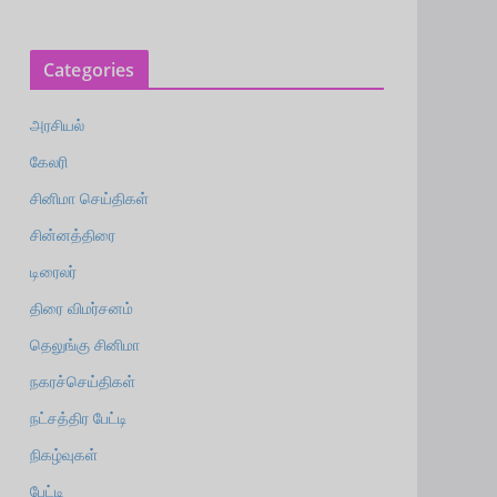
Categories
அரசியல்
கேலரி
சினிமா செய்திகள்
சின்னத்திரை
டிரைலர்
திரை விமர்சனம்
தெலுங்கு சினிமா
நகரச்செய்திகள்
நட்சத்திர பேட்டி
நிகழ்வுகள்
பேட்டி