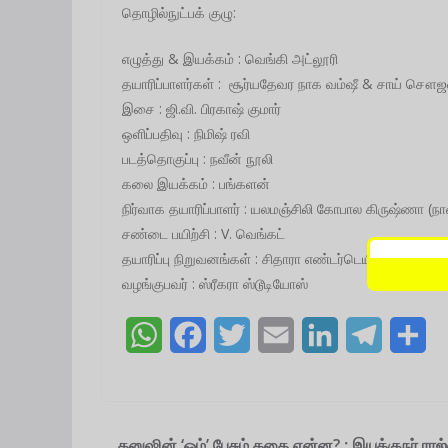
தொழில்நுட்பக் குழு:
எழுத்து & இயக்கம் : வெங்கி அட்லூரி
தயாரிப்பாளர்கள் : சூர்யதேவர நாக வம்ஷீ & சாய் சௌ
இசை : ஜி.வி. பிரகாஷ் குமார்
ஒளிப்பதிவு : நிமிஷ் ரவி
படத்தொகுப்பு : நவீன் நூலி
கலை இயக்கம் : பங்களன்
நிர்வாக தயாரிப்பாளர் : யலமஞ்சிலி கோபால கிருஷ்ணா (நா
சண்டை பயிற்சி : V. வெங்கட்
தயாரிப்பு நிறுவனங்கள் : சிதாரா எண்டர்டெயின்மெண்ட்ஸ்
வழங்குபவர் : ஸ்ரீகரா ஸ்டூடியோஸ்
W
F
T
E
L
T
S
h
a
w
m
i
e
h
a
c
i
a
n
l
a
t
e
t
i
k
e
r
தனுஷின் ‘ஓம்’ பேசும் கதை என்ன? : இயக்குநர் ராஜ்