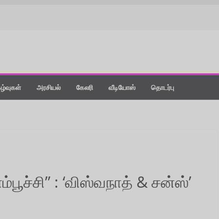
கழ்வுகள்
அரசியல்
கேலரி
வீடியோஸ்
தொடர்பு
்பூச்சி” : ‘விஸ்வநாத் & சன்ஸ்’