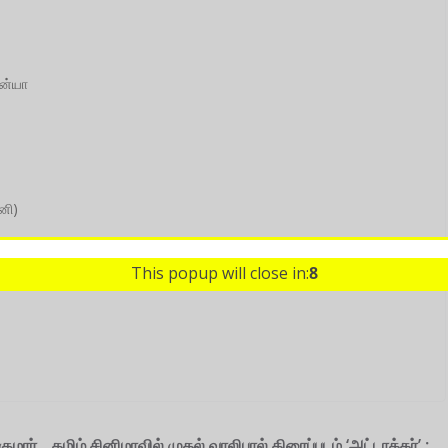
ஜன்யா
னி)
 & ஃபார்ச்சூன் ஃபோர் சினிமாஸ்
This popup will close in:
7
குமார்
தமிழ் சினிமாவில் முதல் வாலிபால் திரைப்படம் ‘அட்டாக்கர்’ :