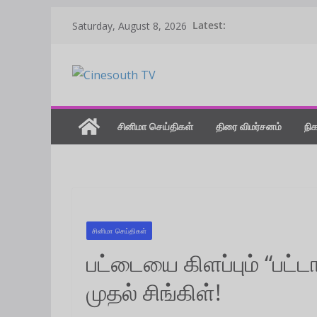
Skip
Latest:
Saturday, August 8, 2026
to
content
சினிமா செய்திகள்
திரை விமர்சனம்
நி
சினிமா செய்திகள்
பட்டையை கிளப்பும் “பட்டாம
முதல் சிங்கிள்!