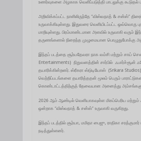
உணர்வுகளை அழகாக வெளிப்படுத்தி பாடலுக்கு கூடுதல் ப
அறிவிக்கப்பட்ட நாளிலிருந்தே “விஸ்வநாத் & சன்ஸ்” திரைப்
உருவாக்கியுள்ளது. இதுவரை வெளியிடப்பட்ட ஒவ்வொரு ப
மாறியுள்ளது. பிரம்மாண்டமான அளவில் உருவாகி வரும் இந்
தருணங்களால் நிறைந்த முழுமையான பொழுதுபோக்கு அனுபவம
இந்தப் படத்தை சூர்யதேவரா நாக வம்சி மற்றும் சாய் 
Entertainments) நிறுவனத்தின் சார்பில் ஃபார்ச்சூன்
தயாரிக்கின்றனர். ஸ்ரீகரா ஸ்டுடியோஸ் (Srikara Studios
வெற்றிப்படங்களை தயாரித்ததன் மூலம் பெரும் பாராட்டுக
கொண்டாட்டத்திற்குத் தேவையான அனைத்து அம்சங்களு
2026 ஆம் ஆண்டில் வெளியாகவுள்ள மிகப்பெரிய மற்றும் 
ஒன்றாக “விஸ்வநாத் & சன்ஸ்” உருவாகி வருகிறது.
இந்தப் படத்தில் சூர்யா, மமிதா பைஜு, ராதிகா சரத்குமார
நடித்துள்ளனர்.