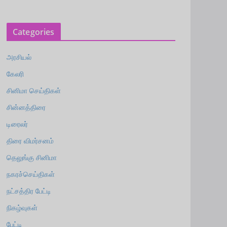
Categories
அரசியல்
கேலரி
சினிமா செய்திகள்
சின்னத்திரை
டிரைலர்
திரை விமர்சனம்
தெலுங்கு சினிமா
நகரச்செய்திகள்
நட்சத்திர பேட்டி
நிகழ்வுகள்
பேட்டி