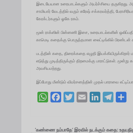
இடையேயான உரையாடல்களும் அயர்ச்சியை தருகிறது. அந்
சாமியார் வேடத்தில் வரும் சுரேஷ் சக்கரவர்த்தி, பேராசிரி
கேரக்டர்களும் ஓகே ரகம்.
மூன் ராக்ஸின் பின்னணி இசை, உரையாடல்களின் ஒலிப்பதி
காமெடி கதைக்கு பொருத்தமான லைட்டிங்கில் பிரண்டன் சுஷா
படத்தின் கதை, திரைக்கதை எழுதி இயக்கியிருக்கிறார்
எடுத்து முடித்திருக்கும் திறமைக்கு பாராட்டுகள். மூ
அவசியமற்றது.
இப்போது மீண்டும் விமர்சனத்தின் முதல் பாராவை எட்டிப்பார
W
F
T
E
L
T
S
h
a
w
m
i
e
h
a
c
i
a
n
l
a
t
e
t
i
k
e
r
’கண்ணை நம்பாதே’ இரவில் நடக்கும் கதை: உதயநி