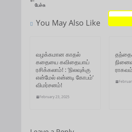
பேச்சு
s
b
t
l
e
g
e
A
o
e
d
r
You May Also Like
p
o
r
I
a
p
k
n
m
வழக்கமான காதல்
தந்த
கதையை கவிதையாய்
நினைவு
ரசிக்கலாம்! : ’நிலவுக்கு
ராகவம்
என்மேல் என்னடி கோபம்’
Februar
விமர்சனம்!
February 23, 2025
Leave a Reply