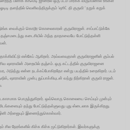
் நிறைந்த பிளாக் காமெடி ஜானரில் ஒரு படம் பார்க்க விரும்பினால் உங்கள்
ஓடிடி தளத்தில் வெளிவந்திருக்கும் ’ஷூட் தி குருவி ‘ நறுக் சுறுக்
ுங்க வைக்கும் கொடூர கொலைகாரன் குருவிராஜன். சாப்பாட்டுக்கே
ிடம் தஞ்சமடைந்து கடைசியில் அந்த தாதாவையே போட்டுத்தள்ளி
வன்.
்கிவிட்டு எஸ்கேப் ஆகிறார். அவ்வளவுதான் குருவிராஜனின் கும்பல்
ிவ ஷாராவின் அறையில் தஞ்சம். ஒரு கட்டத்தில் குருவிராஜனை
, அடுத்து என்ன நடக்கப்போகிறதோ என்று பயத்தில் உறைகிறார். படம்
க், ஷாராவின் முன்பு துப்பாக்கியுடன் வந்து நிற்கிறான் குருவி ராஜன்.
்.
ட்டகாசமாக பொருந்துகிறார். ஒவ்வொரு கொலையை செய்யும் முன்பும்
ிடங்களையும் தந்து போட்டுத்தள்ளுவது புது ஸ்டைலாக இருக்கிறது.
ில் இனி அர்ஜையும் இணைந்துகொள்வார்.
சில நேரங்களில் கிச்சு கிச்சு மூட்டுகிறார்கள். இவர்களுக்கு