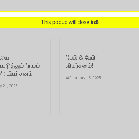
This popup will close in:
8
ையை
‘பேபி & பேபி’ –
படுத்தும் ‘ராமம்
விமர்சனம்!
’ : விமர்சனம்
February 16, 2025
y 21, 2025