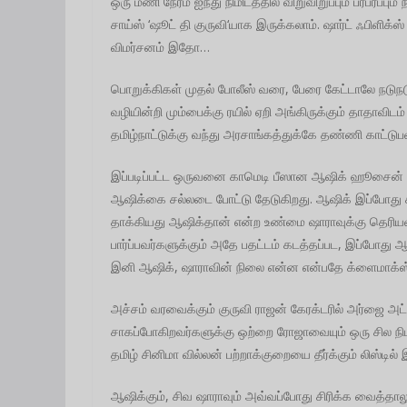
ஒரு மணி நேரம் ஐந்து நிமிடத்தில் விறுவிறுப்பும் பரபரப்பும
சாய்ஸ் ‘ஷூட் தி குருவி‘யாக இருக்கலாம். ஷார்ட் ஃபிளிக்ஸ் 
விமர்சனம் இதோ…
பொறுக்கிகள் முதல் போலீஸ் வரை, பேரை கேட்டாலே நடுநட
வழியின்றி மும்பைக்கு ரயில் ஏறி அங்கிருக்கும் தாதாவ
தமிழ்நாட்டுக்கு வந்து அரசாங்கத்துக்கே தண்ணி காட்டுப
இப்படிப்பட்ட ஒருவனை காமெடி பீஸான ஆஷிக் ஹூசைன் தாக
ஆஷிக்கை சல்லடை போட்டு தேடுகிறது. ஆஷிக் இப்போது ச
தாக்கியது ஆஷிக்தான் என்ற உண்மை ஷாராவுக்கு தெரியவர
பார்ப்பவர்களுக்கும் அதே பதட்டம் கடத்தப்பட, இப்போது ஆஷி
இனி ஆஷிக், ஷாராவின் நிலை என்ன என்பதே க்ளைமாக்ஸ
அச்சம் வரவைக்கும் குருவி ராஜன் கேரக்டரில் அர்ஜை அ
சாகப்போகிறவர்களுக்கு ஒற்றை ரோஜாவையும் ஒரு சில நிம
தமிழ் சினிமா வில்லன் பற்றாக்குறையை தீர்க்கும் லிஸ்ட
ஆஷிக்கும், சிவ ஷாராவும் அவ்வப்போது சிரிக்க வைத்தாலும் 