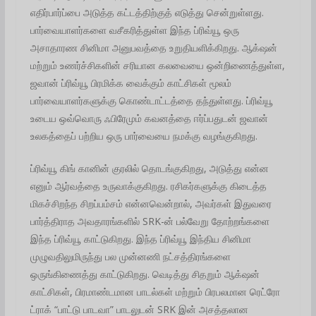
எதிர்பார்ப்பை அடுத்த கட்டத்திற்குத் எடுத்து சென்றுள்ளது.
பார்வையாளர்களை வசீகரித்துள்ள இந்த ப்ரிவ்யூ ஒரு
அசாதாரண சினிமா அனுபவத்தை உறுதியளிக்கிறது. ஆக்‌ஷன்
மற்றும் உணர்ச்சிகளின் சரியான கலவையை ஒன்றிணைத்துள்ள,
ஜவான் ப்ரிவ்யூ பிரமிக்க வைக்கும் காட்சிகள் மூலம்
பார்வையாளர்களுக்கு கொண்டாட்டத்தை தந்துள்ளது. ப்ரிவ்யூ
உடைய ஒவ்வொரு ஃபிரேமும் கவனத்தை ஈர்ப்பதுடன் ஜவான்
உலகத்தைப் பற்றிய ஒரு பார்வையை நமக்கு வழங்குகிறது.
ப்ரிவ்யூ கிங் கானின் குரலில் தொடங்குகிறது, அடுத்து என்ன
எனும் ஆர்வத்தை உருவாக்குகிறது. ரசிகர்களுக்கு கிடைத்த
மிகச்சிறந்த சிறப்பம்சம் என்னவென்றால், அவர்கள் இதுவரை
பார்த்திராத அவதாரங்களில் SRK-ன் பல்வேறு தோற்றங்களை
இந்த ப்ரிவ்யூ காட்டுகிறது. இந்த ப்ரிவ்யூ இந்திய சினிமா
முழுவதிலுமிருந்து பல முன்னணி நட்சத்திரங்களை
ஒருங்கிணைத்து காட்டுகிறது. வெடித்து சிதறும் ஆக்‌ஷன்
காட்சிகள், பிரமாண்டமான பாடல்கள் மற்றும் பிரபலமான ரெட்ரோ
ட்ராக் “பாட்டு பாடவா” பாடலுடன் SRK இன் அசத்தலான