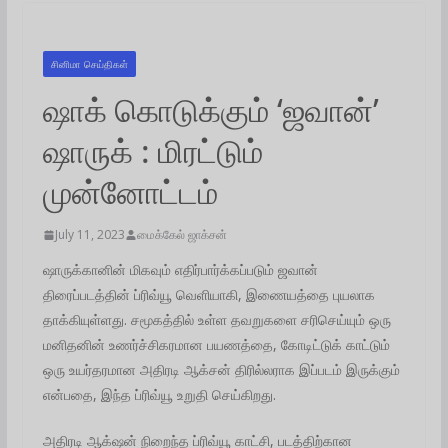
சினிமா செய்திகள்
ஷாக் கொடுக்கும் ‘ஜவான்’
ஷாருக் : மிரட்டும்
முன்னோட்டம்
July 11, 2023
மைக்கேல் ஜாக்சன்
ஷாருக்கானின் மிகவும் எதிர்பார்க்கப்படும் ஜவான்
திரைப்படத்தின் ப்ரிவ்யூ வெளியாகி, இணையத்தை புயலாக
தாக்கியுள்ளது. சமூகத்தில் உள்ள தவறுகளை சரிசெய்யும் ஒரு
மனிதனின் உணர்ச்சிகரமான பயணத்தை, கோடிட்டுக் காட்டும்
ஒரு உயர்தரமான அதிரடி ஆக்சன் திரில்லராக இப்படம் இருக்கும்
என்பதை, இந்த ப்ரிவ்யூ உறுதி செய்கிறது.
அதிரடி ஆக்‌ஷன் நிறைந்த ப்ரிவ்யூ காட்சி, படத்திற்கான