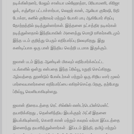
நடிக்கின்றனர், மேலும் சான்யா மல்ஹோத்ரா, பிரியாமணி, கிரிஜா
ஓக், சஞ்சீதா பட்டாச்சார்யா, லெஹர் கான், ஆலியா குரேஷி, ரிதி
டோக்ரா, சுனில் குரோவர் மற்றும் யோகி பாபு ஆகியோர் சிறப்பு
தோற்றத்தில் நடித்துள்ளார்கள். இத்தனை நட்சத்திர நடிகர்கள்
நடித்துள்ளதால் இந்தியாவின் அனைத்து மொழி ரசிகர்களிடமும்
இந்த படம் குறித்து பெரும் எதிர்பார்ப்பு நிலவுகிறது. இது
கண்டிப்பாக ஒரு பான் இந்திய வெற்றி படமாக இருக்கும்.
ஜவான் படம் இந்த ஆண்டின் மிகவும் எதிர்பார்க்கப்பட்ட
படங்களில் ஒன்று என்பதை இந்த ப்ரிவ்யூ உறுதி செய்கிறது.
ஆர்வத்தை தூண்டும் போஸ்டர்கள் மற்றும் ஒரு சிறிய டீசர் மூலம்
பார்வையாளர்களை எதிர்பார்ப்பை எகிறச்செய்த பிறகு, தற்போது
ப்ரிவ்யூ வெளியாகியுள்ளது.
ஜவான் திரைபடத்தை ரெட் சில்லிஸ் எண்டர்டெயின்மென்ட்
தயாரிக்கிறது , தென்னிந்திய இயக்குநர் அட்லீ இதனை
இயக்கியுள்ளார், கௌரி கான் மற்றும் கவுரவ் வர்மா இப்படத்தை
இணைந்து தயாரித்துள்ளார்கள் . இப்படம் இந்தி, தமிழ் மற்றும்