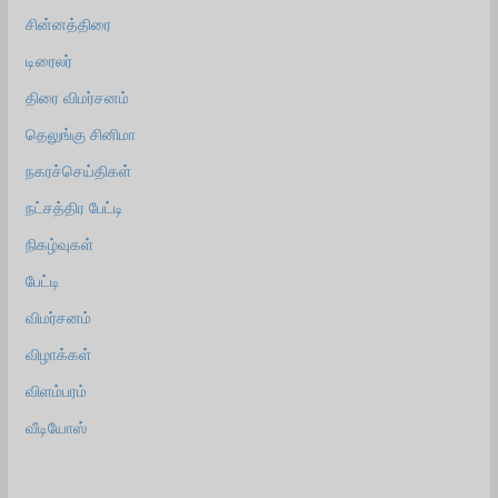
சின்னத்திரை
டிரைலர்
திரை விமர்சனம்
தெலுங்கு சினிமா
நகரச்செய்திகள்
நட்சத்திர பேட்டி
நிகழ்வுகள்
பேட்டி
விமர்சனம்
விழாக்கள்
விளம்பரம்
வீடியோஸ்