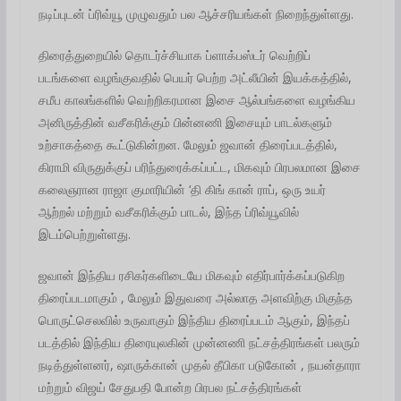
நடிப்புடன் ப்ரிவ்யூ முழுவதும் பல ஆச்சரியங்கள் நிறைந்துள்ளது.
திரைத்துறையில் தொடர்ச்சியாக ப்ளாக்பஸ்டர் வெற்றிப்
படங்களை வழங்குவதில் பெயர் பெற்ற அட்லீயின் இயக்கத்தில்,
சமீப காலங்களில் வெற்றிகரமான இசை ஆல்பங்களை வழங்கிய
அனிருத்தின் வசீகரிக்கும் பின்னணி இசையும் பாடல்களும்
உற்சாகத்தை கூட்டுகின்றன. மேலும் ஜவான் திரைப்படத்தில்,
கிராமி விருதுக்குப் பரிந்துரைக்கப்பட்ட, மிகவும் பிரபலமான இசை
கலைஞரான ராஜா குமாரியின் ‘தி கிங் கான் ராப், ஒரு உயர்
ஆற்றல் மற்றும் வசீகரிக்கும் பாடல், இந்த ப்ரிவ்யூவில்
இடம்பெற்றுள்ளது.
ஜவான் இந்திய ரசிகர்களிடையே மிகவும் எதிர்பார்க்கப்படுகிற
திரைப்படமாகும் , மேலும் இதுவரை அல்லாத அளவிற்கு மிகுந்த
பொருட்செலவில் உருவாகும் இந்திய திரைப்படம் ஆகும், இந்தப்
படத்தில் இந்திய திரையுலகின் முன்னணி நட்சத்திரங்கள் பலரும்
நடித்துள்ளனர், ஷாருக்கான் முதல் தீபிகா படுகோன் , நயன்தாரா
மற்றும் விஜய் சேதுபதி போன்ற பிரபல நட்சத்திரங்கள்