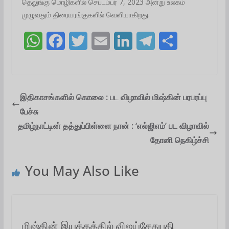
தெலுங்கு மொழிகளில் செப்டம்பர் 7, 2023 அன்று உலகம்
முழுவதும் திரையரங்குகளில் வெளியாகிறது.
W
F
T
E
L
T
S
h
a
w
m
i
e
h
a
c
i
a
n
l
a
t
e
t
i
k
e
r
இதிகாசங்களில் கொலை : பட விழாவில் மிஷ்கின் பரபரப்பு
பேச்சு
s
b
t
l
e
g
e
தமிழ்நாட்டின் தத்துப்பிள்ளை நான் : ‘எல்ஜிஎம்’ பட விழாவில்
A
o
e
d
r
தோனி நெகிழ்ச்சி
p
o
r
I
a
You May Also Like
p
k
n
m
மிஷ்கின் இயக்கத்தில் விஜய்சேதுபதி