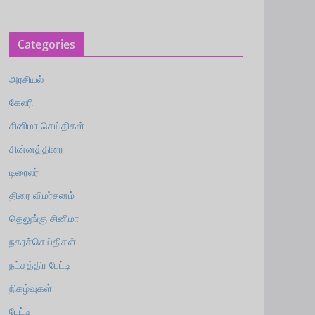
Categories
அரசியல்
கேலரி
சினிமா செய்திகள்
சின்னத்திரை
டிரைலர்
திரை விமர்சனம்
தெலுங்கு சினிமா
நகரச்செய்திகள்
நட்சத்திர பேட்டி
நிகழ்வுகள்
பேட்டி