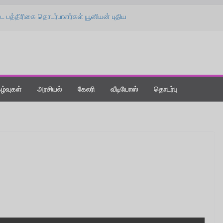
ட பத்திரிகை தொடர்பாளர்கள் யூனியன் புதிய
பு விழா!
தை கொடுங்க : ‘விஸ்வநாத் & சன்ஸ்’ பட
 ஸ்பீச்!
ீஸாக மாற்றிய கதை” : ‘வதந்தி 2’ பட விழாவில்
ட் நியூ டே : திரை விமர்சனம்!
்தநாளன்று பொழிந்த ‘மிட்டாய் மழை’ !
கழ்வுகள்
அரசியல்
கேலரி
வீடியோஸ்
தொடர்பு