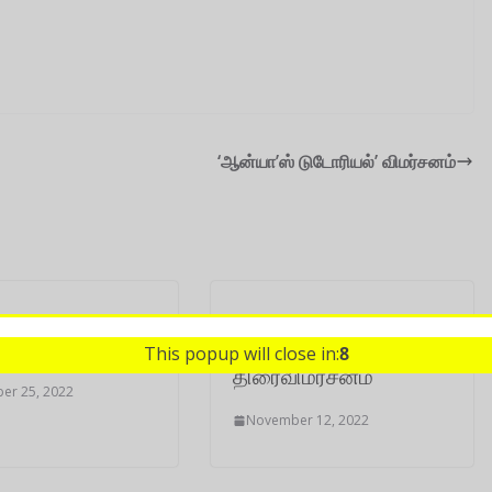
‘ஆன்யா’ஸ் டுடோரியல்’ விமர்சனம்
 திரை விமர்சனம்
‘மிரள்’ –
This popup will close in:
7
திரைவிமர்சனம்
er 25, 2022
November 12, 2022