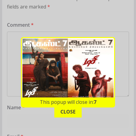
fields are marked
*
Comment
*
This popup will close in:
6
Name
*
CLOSE