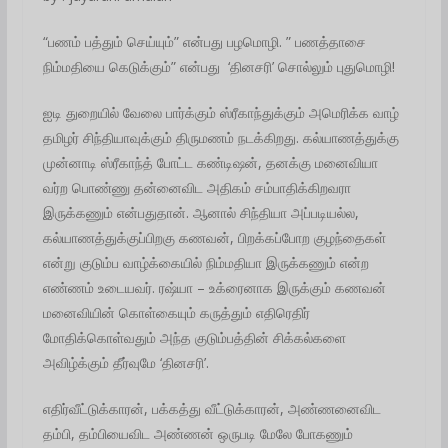
“பணம் பத்தும் செய்யும்” என்பது பழமொழி. ” பணத்தாசை
நிம்மதியை கெடுக்கும்” என்பது ‘தினசரி’ சொல்லும் புதுமொழி!
ஐடி துறையில் வேலை பார்க்கும் ஸ்ரீகாந்துக்கும் அமெரிக்க வாழ்
தமிழர் சிந்தியாவுக்கும் திருமணம் நடக்கிறது. கல்யாணத்துக்கு
முன்னாடி ஸ்ரீகாந்த் போட்ட கண்டிஷன், தனக்கு மனைவியா
வர்ற பொண்ணு தன்னைவிட அதிகம் சம்பாதிக்கிறவரா
இருக்கணும் என்பதுதான். ஆனால் சிந்தியா அப்படியல்ல,
கல்யாணத்துக்குப்பிறகு கணவன், பிறக்கப்போற குழந்தைகள்
என்று குடும்ப வாழ்க்கையில் நிம்மதியா இருக்கணும் என்ற
எண்ணம் உடையவர். ரஷ்யா – உக்ரைனாக இருக்கும் கணவன்
மனைவியின் கொள்கையும் கருத்தும் எதிரெதிர்
மோதிக்கொள்வதும் அந்த குடும்பத்தின் சிக்கல்களை
அவிழ்க்கும் தீர்வுமே ‘தினசரி’.
எதிர்வீட்டுக்காரன், பக்கத்து வீட்டுக்காரன், அண்ணனைவிட
தம்பி, தம்பியைவிட அண்ணன் ஒருபடி மேலே போகணும்