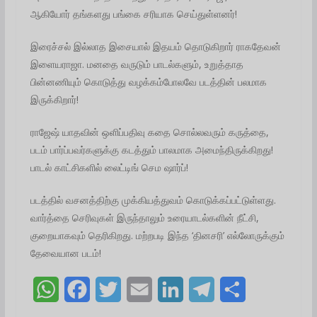
ஆகியோர் தங்களது பங்கை சரியாக செய்துள்ளனர்!
இரைச்சல் இல்லாத இசையால் இதயம் தொடுகிறார் ராகதேவன்
இளையராஜா. மனதை வருடும் பாடல்களும், உறுத்தாத
பின்னணியும் கொடுத்து வழக்கம்போலவே படத்தின் பலமாக
இருக்கிறார்!
ராஜேஷ் யாதவின் ஒளிப்பதிவு கதை சொல்லவரும் கருத்தை,
படம் பார்ப்பவர்களுக்கு கடத்தும் பாலமாக அமைந்திருக்கிறது!
பாடல் காட்சிகளில் லைட்டிங் செம ஷார்ப்!
படத்தில் வசனத்திற்கு முக்கியத்துவம் கொடுக்கப்பட்டுள்ளது.
வார்த்தை செரிவுகள் இருந்தாலும் உரையாடல்களின் நீட்சி,
குறையாகவும் தெரிகிறது. மற்றபடி இந்த ‘தினசரி’ எல்லோருக்கும்
தேவையான படம்!
W
F
T
E
L
T
S
h
a
w
m
i
e
h