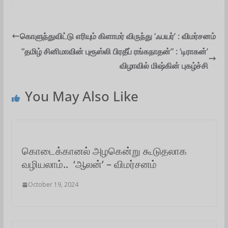
a
c
i
a
n
l
a
t
e
t
i
k
e
r
கொளுந்துவிட்டு எரியும் கிளாமர் விருந்து ‘ஃபயர்’ : விமர்சனம்
”தமிழ் சினிமாவின் புரூஸ்லி பிரதீப் ரங்கநாதன்” : ‘டிராகன்’
s
b
t
l
e
g
e
விழாவில் மிஷ்கின் புகழ்ச்சி
A
o
e
d
r
p
o
r
I
a
You May Also Like
p
k
n
m
கொடைக்கானல் அழகென்று கூடுதலாக
வழியலாம்.. ‘ஆலன்’ – விமர்சனம்
October 19, 2024