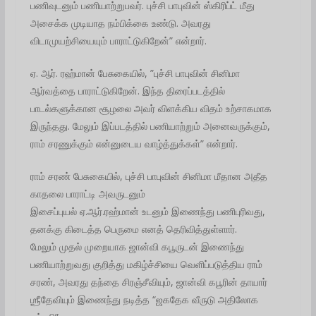
பணிவுடனும் பணியாற்றுபவர். புச்சி பாபுவின் ஸ்கிரிப்ட் மீது
அசைக்க முடியாத நம்பிக்கை உண்டு. அவரது
விடாமுயற்சியையும் பாராட்டுகிறேன்” என்றார்.
ஏ. ஆர். ரஹ்மான் பேசுகையில், ”புச்சி பாபுவின் சினிமா
ஆர்வத்தை பாராட்டுகிறேன். இந்த திரைப்படத்தில்
பாடல்களுக்கான சூழலை அவர் விளக்கிய விதம் உற்சாகமாக
இருந்தது. மேலும் இப்படத்தில் பணியாற்றும் அனைவருக்கும்,
ராம் சரணுக்கும் என்னுடைய வாழ்த்துக்கள்” என்றார்.
ராம் சரண் பேசுகையில், புச்சி பாபுவின் சினிமா மீதான அதீத
காதலை பாராட்டி அவருடனும்
இசைப்புயல் ஏ.ஆர்.ரஹ்மான் உடனும் இணைந்து பணிபுரிவது,
தனக்கு கிடைத்த பெருமை எனத் தெரிவித்துள்ளார்.
மேலும் முதல் முறையாக ஜான்வி கபூருடன் இணைந்து
பணியாற்றுவது குறித்து மகிழ்ச்சியை வெளிப்படுத்திய ராம்
சரண், அவரது தந்தை சிரஞ்சீவியும், ஜான்வி கபூரின் தாயார்
ஶ்ரீதேவியும் இணைந்து நடித்த “ஜகதேக வீருடு அதிலோக