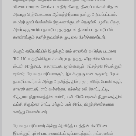
உரிமையாளரான வெங்கட சதீஷ் கிலாறு திரைப்படங்கள் மீதான
அவரது பிரத்யேகமான ஆர்வத்திற்காக நன்கு அறியப்பட்டவர்.‌
மைத்ரி மூவி மேக்கர்ஸ் நிறுவனத்துடன் நெருங்கி பழகிய பிறகு,
அவர் ஒரு உயரிய தயாரிப்பு தரத்துடன் திரைப்பட தயாரிப்பில்
களமிறங்கும் தனித்துவமிக்க முடிவை மேற்கொண்டார்.
பெரும் எதிர்பார்ப்பில் இருக்கும் ராம் சரணின் அடுத்த படமான
‘RC 16’ படத்தின்தொடக்கவிழா நடந்தது. விழாவில் ‘மெகா
ஸ்டார்’ சிரஞ்சீவி, கதாநாயகி ஜான்விகபூர், நட்சத்திர இயக்குநர்
ஷங்கர், பிரபல தயாரிப்பாளரும், இயக்குநருமான சுகுமார், பிரபல
தயாரிப்பாளர்கள் அல்லு அரவிந்த், தில் ராஜு, சிரீஷ், போனி கபூர்,
சாஹூ கராபதி, ராம் அச்சந்தா, எம்எல்ஏ ரவி கோட்டிபட்டி,
சித்தாரா நிறுவனத்தின் வம்சி, யுவி கிரியேஷன்ஸ் நிறுவனத்தின்
வம்சி கிருஷ்ண ரெட்டி மற்றும் பலர் சிறப்பு விருந்தினர்களாக
கலந்து கொண்டனர்.
பிரபல தயாரிப்பாளர் அல்லு அரவிந்த் படத்தின் ஸ்கிரிப்டை
இயக்குநர் புச்சி பாபு சனாவிடம் ஒப்படைத்தார். ராம்சரணின்