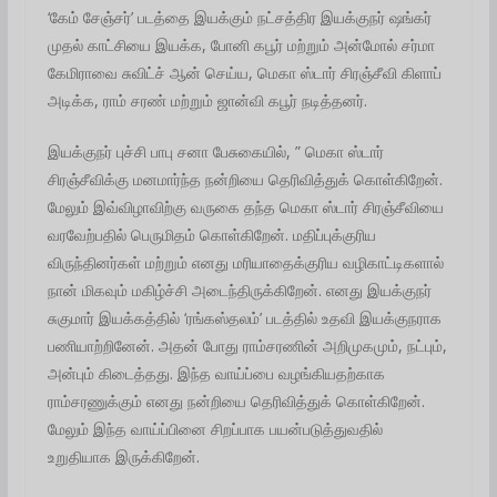
‘கேம் சேஞ்சர்’ படத்தை இயக்கும் நட்சத்திர இயக்குநர் ஷங்கர்
முதல் காட்சியை இயக்க, போனி கபூர் மற்றும் அன்மோல் சர்மா
கேமிராவை சுவிட்ச் ஆன் செய்ய, மெகா ஸ்டார் சிரஞ்சீவி கிளாப்
அடிக்க, ராம் சரண் மற்றும் ஜான்வி கபூர் நடித்தனர்.
இயக்குநர் புச்சி பாபு சனா பேசுகையில், ” மெகா ஸ்டார்
சிரஞ்சீவிக்கு மனமார்ந்த நன்றியை தெரிவித்துக் கொள்கிறேன்.
மேலும் இவ்விழாவிற்கு வருகை தந்த மெகா ஸ்டார் சிரஞ்சீவியை
வரவேற்பதில் பெருமிதம் கொள்கிறேன். மதிப்புக்குரிய
விருந்தினர்கள் மற்றும் எனது மரியாதைக்குரிய வழிகாட்டிகளால்
நான் மிகவும் மகிழ்ச்சி அடைந்திருக்கிறேன். எனது இயக்குநர்
சுகுமார் இயக்கத்தில் ‘ரங்கஸ்தலம்’ படத்தில் உதவி இயக்குநராக
பணியாற்றினேன். அதன் போது ராம்சரணின் அறிமுகமும், நட்பும்,
அன்பும் கிடைத்தது. இந்த வாய்ப்பை வழங்கியதற்காக
ராம்சரணுக்கும் எனது நன்றியை தெரிவித்துக் கொள்கிறேன்.
மேலும் இந்த வாய்ப்பினை சிறப்பாக பயன்படுத்துவதில்
உறுதியாக இருக்கிறேன்.