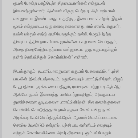
ரூபன் போன்ற புகழ்பெற்ற திறமையாளர்கள் என்னுடன்
இணைந்துள்ளனர். ஆஸ்கார் விருது பெற்ற ஏ. ஆர். ரஹ்மான்
என்னுடைய இரண்டாவது படத்திற்கு இசையமைக்கிறார். இதன்
மூலம் என்னுடைய ஒரு கனவு நனவானது. ராம் சரண், சுகுமார்,
நவீன் மற்றும் சதீஷ் ஆகியோருக்கும் நன்றி. மேலும் இந்த
திரைப்படத்தில் நாயகியாக ஜான்வியை கற்பனை செய்ததும்,
அதை நிறைவேற்றியதற்காக என்னுடைய குரு சுகுமாருக்கும்
நன்றி தெரிவித்துக் கொள்கிறேன்” என்றார்.
இயக்குநரும், தயாரிப்பாளருமான சுகுமார் பேசுகையில், ” புச்சி
பாபுவின் இலட்சியத்தையும், உறுதியையும் பாராட்டுகிறேன். விஜய்
சேதுபதியை நடிக்க வைப்பதிலும், ராம்சரண் மற்றும் ஏ ஆர் ஆர்
ஆகியோருடன் இணைந்து பணியாற்றுவதிலும், அவருடைய
துணிச்சலான முடிவுகளை பாராட்டுகிறேன். சில கணக்குகளை
சொல்லிக் கொடுத்ததால் நான் குருவானேன் என்று நான்
அடிக்கடி கேலி செய்திருக்கிறேன். ஆனால் வெளிப்படையாக
சொல்ல வேண்டும் என்றால்.. புச்சி பாபு என்னிடம் எதையும்
கற்றுக் கொள்ளவில்லை. அவர் திறமையுடனும் எப்போதும்