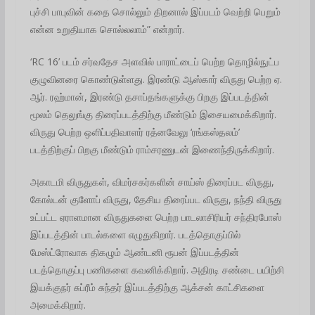
புச்சி பாபுவின் கதை சொல்லும் திறனால் இப்படம் வெற்றி பெறும்
என்ன உறுதியாக சொல்லலாம்” என்றார்.
‘RC 16’ படம் சர்வதேச அளவில் பாராட்டைப் பெற்ற தொழில்நுட்ப
குழுவினரை கொண்டுள்ளது. இரண்டு ஆஸ்கார் விருது பெற்ற ஏ.
ஆர். ரஹ்மான், இரண்டு தசாப்தங்களுக்கு பிறகு இப்படத்தின்
மூலம் தெலுங்கு திரைப்படத்திற்கு மீண்டும் இசையமைக்கிறார்.
விருது பெற்ற ஒளிப்பதிவாளர் ரத்னவேலு ‘ரங்கஸ்தலம்’
படத்திற்குப் பிறகு மீண்டும் ராம்சரணுடன் இணைந்திருக்கிறார்.
அகாடமி விருதுகள், விமர்சகர்களின் சாய்ஸ் திரைப்பட விருது,
கோல்டன் குளோப் விருது, தேசிய திரைப்பட விருது, நந்தி விருது
உட்பட்ட ஏராளமான விருதுகளை பெற்ற பாடலாசிரியர் சந்திரபோஸ்
இப்படத்தின் பாடல்களை எழுதுகிறார். படத்தொகுப்பில்
மேஸ்ட்ரோவாக திகழும் ஆண்டனி ரூபன் இப்படத்தின்
படத்தொகுப்பு பணிகளை கவனிக்கிறார். அதிரடி சண்டை பயிற்சி
இயக்குநர் சுப்ரீம் சுந்தர் இப்படத்திற்கு ஆக்சன் காட்சிகளை
அமைக்கிறார்.