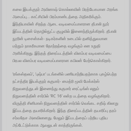
கலை இயக்குநர் அவினாஷ் கொல்லாவின் பிரத்யேகமான அரங்க
அமைப்பு… காட்சியின் பிரம்மாண்டத்தை அதிகரிக்கும்.
இந்தியாவின் சிறந்த ஆடை வடிவமைப்பாளரான தீபாலி நூர்
இப்படத்தின் தொழில்நுட்ப குழுவில் இணைந்திருக்கிறார். தீபாலி
நூரின் டிசைன்கள்- நடிகர்களின் உடையில் தனித்துவமான
மற்றும் நாகரீகமான தோற்றத்தை வழங்கும் என உறுதி
அளிக்கிறது. இந்தத் திரைப்படத்தின் விளம்பர வடிவமைப்பை
பிரபல விளம்பர வடிவமைப்பாளரான கபிலன் மேற்கொள்கிறார்.
‘ரங்கஸ்தலம்’, ‘புஷ்பா’ படங்களில் பணியாற்றியதற்காக புகழ்பெற்ற
நட்சத்திர இயக்குநர் சுகுமார்- மைத்ரி மூவி மேக்கர்ஸ்
நிறுவனத்துடன் இணைந்து சுகுமார் ரைட்டிங்ஸ் எனும்
நிறுவனத்தின் சார்பில் ‘RC 16’ என்ற படத்தை வழங்குகிறார்.
விருத்தி சினிமாஸ் நிறுவனத்தின் சார்பில் வெங்கட சதீஷ் கிலாறு
இப்படத்தை தயாரிக்கிறார். இந்த திரைப்படத்தின் தயாரிப்பு தரம்
சர்வதேச அளவிலானது. மேலும் இப்படத்தைப் பற்றிய புதிய
அப்டேட்டுக்காக ஆவலுடன் காத்திருங்கள்.