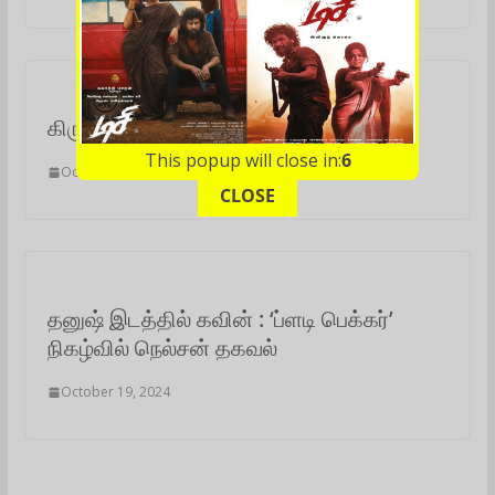
கிருஷ்ணா 23 : புதுப்பட தொடக்கவிழா
This popup will close in:
5
October 20, 2024
CLOSE
தனுஷ் இடத்தில் கவின் : ‘ப்ளடி பெக்கர்’
நிகழ்வில் நெல்சன் தகவல்
October 19, 2024