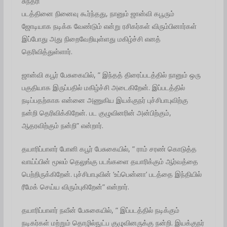
சுந்தரி”
படத்தினை நினைவு கூர்ந்தது, நானும் ஜான்வி கபூரும்
ஜோடியாக நடிக்க வேண்டும் என்று ரசிகர்கள் விரும்பினார்கள்
இப்போது அது நிறைவேறியுள்ளது மகிழ்ச்சி எனத்
தெரிவித்துள்ளார்.
ஜான்வி கபூர் பேசுகையில், ” இந்தத் திரைப்படத்தில் நானும் ஒரு
பகுதியாக இருப்பதில் மகிழ்ச்சி அடைகிறேன். இப்படத்தில்
நடிப்பதற்காக என்னை அணுகிய இயக்குநர் புச்சிபாபுவிற்கு
நன்றி தெரிவிக்கிறேன். பட குழுவினரின் அன்பிற்கும்,
ஆதரவிற்கும் நன்றி” என்றார்.
தயாரிப்பாளர் போனி கபூர் பேசுகையில், ” ராம் சரண் கொடுத்த
வாய்ப்பின் மூலம் தெலுங்கு படங்களை தயாரிக்கும் ஆர்வத்தை
பெற்றிருக்கிறேன். புச்சிபாபுவின் ‘உப்பென்னா’ படத்தை இந்தியில்
ரீமேக் செய்ய விரும்புகிறேன்” என்றார்.
தயாரிப்பாளர் நவீன் பேசுகையில், ” இப்படத்தில் நடிக்கும்
நடிகர்கள் மற்றும் தொழில்நுட்ப குழுவினருக்கு நன்றி. இயக்குநர்