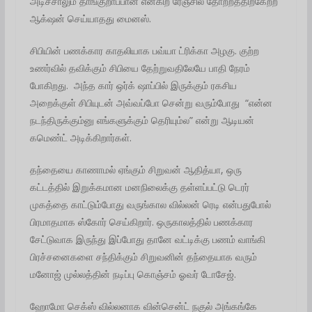
அடிச்சாலும் தாங்குறாப்பான் என்கிற ரேஞ்சில் தோற்றத்திற்கேற்ற
ஆக்‌ஷன் செய்யாதது மைனஸ்.
சிபியின் பணக்கார காதலியாக பவ்யா ட்ரிக்கா அழகு. குற்ற
உணர்வில் தவிக்கும் சிபியை தேற்றுவதிலேயே பாதி நேரம்
போகிறது. அந்த கார் ஒர்க் ஷாப்பில் இருக்கும் ரகசிய
அறைக்குள் சிபியுடன் அவ்வப்போ சென்று வரும்போது “என்ன
நடந்திருக்கும்னு எங்களுக்கும் தெரியும்ல” என்று ஆடியன்
கமெண்ட் அடிக்கிறார்கள்.
தந்தையை காணாமல் ஏங்கும் சிறுவன் ஆதித்யா, ஒரு
கட்டத்தில் இறுக்கமான மனநிலைக்கு தள்ளப்பட்டு டெரர்
முகத்தை காட்டும்போது வருங்கால வில்லன் ரெடி என்பதுபோல்
பிரமாதமாக ஸ்கோர் செய்கிறார். ஒருகாலத்தில் பணக்கார
சேட்டுவாக இருந்து இப்போது தானே வட்டிக்கு பணம் வாங்கி
பிரச்சனைகளை சந்திக்கும் சிறுவனின் தந்தையாக வரும்
மனோஜ் முல்லத்தின் நடிப்பு கொஞ்சம் ஓவர் டோசேஜ்.
ஹோமோ செக்ஸ் வில்லனாக வின்சென்ட் நகுல் அங்கங்கே