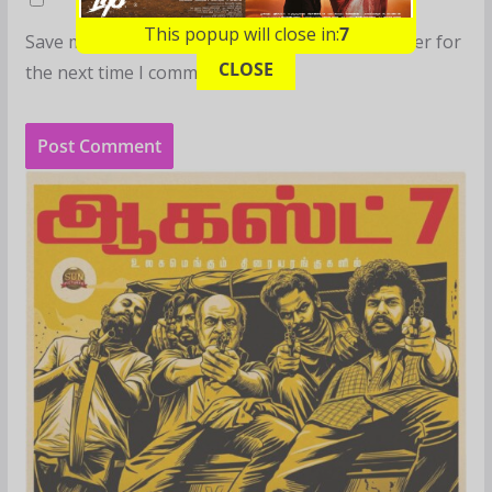
This popup will close in:
6
Save my name, email, and website in this browser for
CLOSE
the next time I comment.