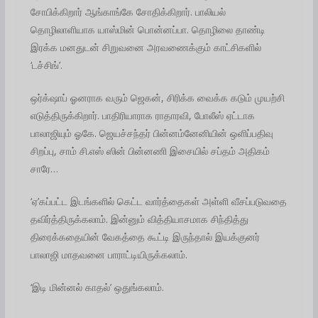
சோபிக்கிறார் ஆங்காங்கே சோதிக்கிறார். பாலியல்
தொழிலாளியாக யாஸ்மின் பொன்னப்பா. தொழிலை தாண்டி
இரக்க மனதுடன் சிறுவனை அரவணைக்கும் காட்சிகளில்
‘டச்சிங்’.
ஒர்க்‌ஷாப் ஓனராக வரும் ஜெகன், சிரிக்க வைக்க கடும் முயற்சி
எடுத்திருக்கிறார். பாதிரியாராக ராதாரவி, போலீஸ் ஏட்டாக
பாலாஜியும் ஓகே. ஜெயச்சந்தர் பின்னம்னேனியின் ஒளிப்பதிவு
சிறப்பு, சாம் சி.எஸ் ஸின் பின்னணி இசையில் சப்தம் அதிகம்
சாரே…
‘ஏ’கப்பட்ட இடங்களில் கெட்ட வார்த்தைகள் அள்ளி வீசப்படுவதை
தவிர்த்திருக்கலாம். இன்னும் வித்தியாசமாக சிந்தித்து
திரைக்கதையின் வேகத்தை கூட்டி இருந்தால் இயக்குனர்
பாலாஜி மாதவனை பாராட்டியிருக்கலாம்.
‘இடி மின்னல் காதல்’ ஒதுங்கலாம்.