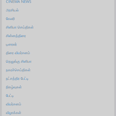
CINEMA NEWS
அரசியல்
கேலரி
சினிமா செய்திகள்
சின்னத்திரை
டிரைலர்
திரை விமர்சனம்
தெலுங்கு சினிமா
நகரச்செய்திகள்
நட்சத்திர பேட்டி
நிகழ்வுகள்
பேட்டி
விமர்சனம்
விழாக்கள்