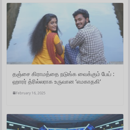
தஞ்சை கிராமத்தை நடுங்க வைக்கும் பேய் :
ஹாரர் த்ரில்லராக உருவான ‘எமகாதகி’
February 16, 2025