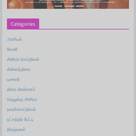
Categories
அரசியல்
கேலரி
சினிமா செய்திகள்
சின்னத்திரை
டிரைலர்
திரை விமர்சனம்
தெலுங்கு சினிமா
நகரச்செய்திகள்
நட்சத்திர பேட்டி
நிகழ்வுகள்