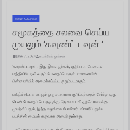
சினிமா செய்திகள்
சமூகத்தை சலவை செய்ய
முயலும் ‘கவுண்ட் டவுன் ‘
June 7, 2024
மைக்கேல் ஜாக்சன்
‘கவுண்ட்டவுன்’ . இது இளைஞர்கள், குறிப்பாக பெண்கள்
மத்தியில் பரவி வரும் போதைப்பொருள் பாவனையின்
பின்னணியில் அமைக்கப்பட்ட குறும்படமாகும்.
மகிழ்ச்சியாக வாழும் ஒரு சாதாரண குடும்பத்தைச் சேர்ந்த ஒரு
பெண் போதைப் பொருளுக்கு அடிமையாகி தற்கொலைக்கு
முயற்சிப்பதும், இந்த வழக்கை போலீசார் விசாரிப்பதுமே
படத்தின் மையக் கருவாக அமைந்துள்ளது.
தற்கொலை என்பது எதற்கும் தீர்வல்ல, தவறுகளை திருத்தி வாழ