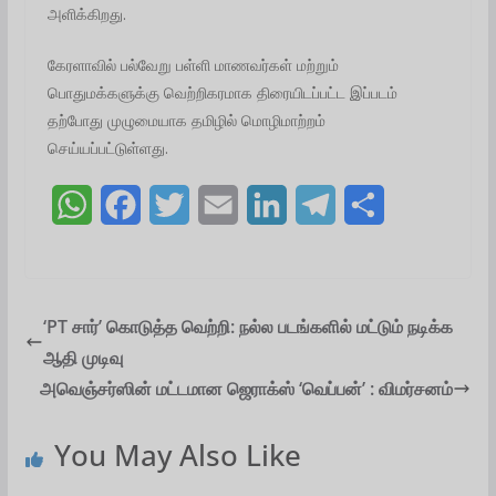
அளிக்கிறது.
கேரளாவில் பல்வேறு பள்ளி மாணவர்கள் மற்றும்
பொதுமக்களுக்கு வெற்றிகரமாக திரையிடப்பட்ட இப்படம்
தற்போது முழுமையாக தமிழில் மொழிமாற்றம்
செய்யப்பட்டுள்ளது.
W
F
T
E
L
T
S
h
a
w
m
i
e
h
a
c
i
a
n
l
a
t
e
t
i
k
e
r
‘PT சார்’ கொடுத்த வெற்றி: நல்ல படங்களில் மட்டும் நடிக்க
ஆதி முடிவு
s
b
t
l
e
g
e
அவெஞ்சர்ஸின் மட்டமான ஜெராக்ஸ் ‘வெப்பன்’ : விமர்சனம்
A
o
e
d
r
p
o
r
I
a
You May Also Like
p
k
n
m