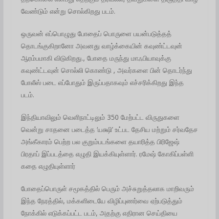
வேண்டும் என்று சொல்கிறது படம்.
ஒருவன் எப்பொழுது போதைப் பொருளை பயன்படுத்தத்
தொடங்குகிறானோ அவனது வாழ்க்கையின் கவுண்ட்டவுன்
ஆரம்பமாகி விடுகிறது., போதை மருந்து மாஃபியாவுக்கு
கவுண்ட்டவுன் சொல்லி கொண்டு , அவர்களை பின் தொடர்ந்து
போலீஸ் படை எப்போதும் இருப்பதாகவும் எச்சரிக்கிறது இந்த
படம்.
இந்தியாவிலும் வெளிநாட்டிலும் 350 மேற்பட்ட விருதுகளை
வென்று சாதனை படைத்த ‘யக்ஷி’ உட்பட தேசிய மற்றும் சர்வதேச
அங்கீகாரம் பெற்ற பல குறும்படங்களை தயாரித்த பிரிஜேஷ்
பிரதாப் இப்படத்தை எழுதி இயக்கியுள்ளார். ரமேஷ் கோகிப்பள்ளி
கதை எழுதியுள்ளார்
போதைப்பொருள் சமூகத்தில் பெரும் அச்சுறுத்தலாக மாறிவரும்
இந்த நேரத்தில், மக்களிடையே விழிப்புணர்வை ஏற்படுத்தும்
நோக்கில் எடுக்கப்பட்ட படம், அதற்கு எதிரான செய்தியை