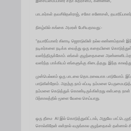
இசையமைப்பாளர் சதா சுதர்சனம், கண்ணன்,
பாடகர்கள் தவசீலிதன்ராஜ், சகோ கணேசன், தயாரிப்பாளர
நிகழ்வில் கங்கை அமரன் பேசியதாவது:-
“தயாரிப்பாளர் கிளாடி ஜெராடுவின் நல்ல எண்ணம்தான்
நடிகர்களை நடிக்க வைத்து ஒரு கதையினை கொடுத்துள்ள
வளர்ந்திருக்கோம். எங்கள் குழந்தைகளை அண்ணனிடம்தான்
வளர்ந்த பாக்கியம் எங்களுக்கு கிடைத்தது. இந்த காலத
முன்பெல்லாம் ஒரு பாடலை தொடரலையாக பாடுவோம். இப்
பாடுகின்றோம். அதற்கு நாம் எப்படி நம்மளை பெருமைப
நம்மளை கெடுத்துக் கொண்டிருக்கின்றது என்பதை நான
பிற்காலத்தில் மூளை வேலை செய்யாது.
ஒரு தீமை AI இல் கொடுத்துவிட்டால், அதுவே பாட்டெழுதிவ
சொல்கிறேன் என்றால் வருங்கால குழந்தைகள் தன்னால் சிந