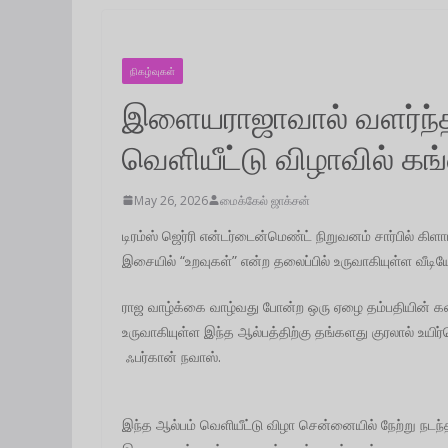
நிகழ்வுகள்
இளையராஜாவால் வளர்ந்த
வெளியீட்டு விழாவில் கங
May 26, 2026
மைக்கேல் ஜாக்சன்
டிரம்ஸ் ஜெர்ரி என்டர்டைன்மெண்ட் நிறுவனம் சார்பில் கி
இசையில் “உறவுகள்” என்ற தலைப்பில் உருவாகியுள்ள வீ
ராஜ வாழ்க்கை வாழ்வது போன்ற ஒரு ஏழை தம்பதியின்
உருவாகியுள்ள இந்த ஆல்பத்திற்கு தங்களது குரலால் உயி
ஃபர்கான் நவாஸ்.
இந்த ஆல்பம் வெளியீட்டு விழா சென்னையில் நேற்று நடந