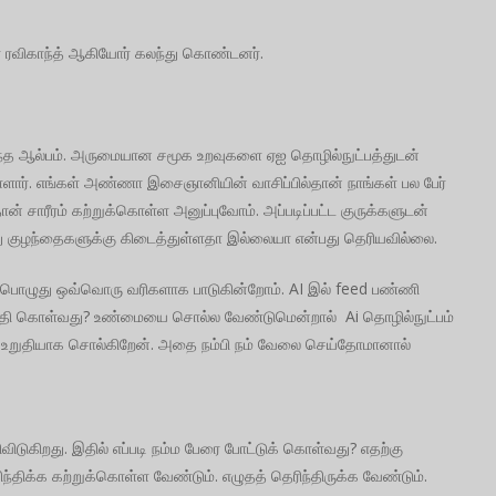
் ரவிகாந்த் ஆகியோர் கலந்து கொண்டனர்.
 இந்த ஆல்பம். அருமையான சமூக உறவுகளை ஏஐ தொழில்நுட்பத்துடன்
ார். எங்கள் அண்ணா இசைஞானியின் வாசிப்பில்தான் நாங்கள் பல பேர்
 சாரீரம் கற்றுக்கொள்ள அனுப்புவோம். அப்படிப்பட்ட குருக்களுடன்
்து குழந்தைகளுக்கு கிடைத்துள்ளதா இல்லையா என்பது தெரியவில்லை.
பொழுது ஒவ்வொரு வரிகளாக பாடுகின்றோம். AI இல் feed பண்ணி
டுத்தி கொள்வது? உண்மையை சொல்ல வேண்டுமென்றால் Ai தொழில்நுட்பம்
் உறுதியாக சொல்கிறேன். அதை நம்பி நம் வேலை செய்தோமானால்
ிடுகிறது. இதில் எப்படி நம்ம பேரை போட்டுக் கொள்வது? எதற்கு
்திக்க கற்றுக்கொள்ள வேண்டும். எழுதத் தெரிந்திருக்க வேண்டும்.