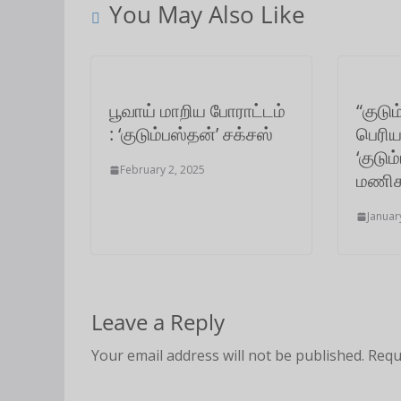
You May Also Like
A
o
e
d
r
p
o
r
I
a
p
k
n
m
பூவாய் மாறிய போராட்டம்
“குடு
: ‘குடும்பஸ்தன்’ சக்சஸ்
பெரிய
‘குடும
February 2, 2025
மணிக
Januar
Leave a Reply
Your email address will not be published.
Requ