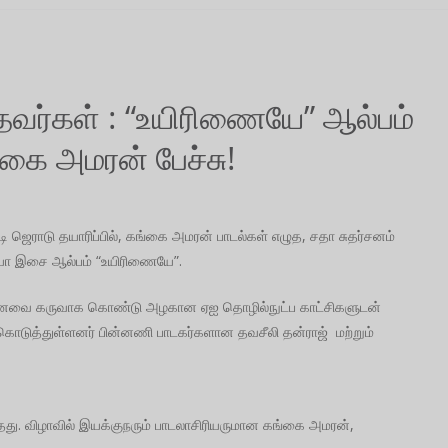
வர்கள் : “உயிரிணையே” ஆல்பம்
்கை அமரன் பேச்சு!
ளாடி ஜெராடு தயாரிப்பில், கங்கை அமரன் பாடல்கள் எழுத, சதா சுதர்சனம்
டியோ இசை ஆல்பம் “உயிரிணையே”.
 கனவை கருவாக கொண்டு அழகான ஏஐ தொழில்நுட்ப காட்சிகளுடன்
ர்கொடுத்துள்ளனர் பின்னணி பாடகர்களான தவசீலி தன்ராஜ் மற்றும்
்தது. விழாவில் இயக்குநரும் பாடலாசிரியருமான கங்கை அமரன்,