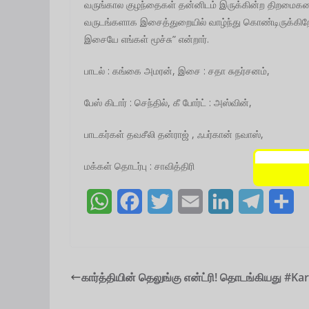
வருங்கால குழந்தைகள் தன்னிடம் இருக்கின்ற திறமைக
வருடங்களாக இசைத்துறையில் வாழ்ந்து கொண்டிருக்கி
இசையே எங்கள் மூச்சு” என்றார்.
பாடல் : கங்கை அமரன், இசை : சதா சுதர்சனம்,
பேஸ் கிடார் : செந்தில், கீ போர்ட் : அஸ்வின்,
பாடகர்கள் தவசீலி தன்ராஜ் , ஃபர்கான் நவாஸ்,
மக்கள் தொடர்பு : சாவித்திரி
W
F
T
E
L
T
S
h
a
w
m
i
e
h
a
c
i
a
n
l
a
t
e
t
i
k
e
r
கார்த்தியின் தெலுங்கு என்ட்ரி! தொடங்கியது #Ka
s
b
t
l
e
g
e