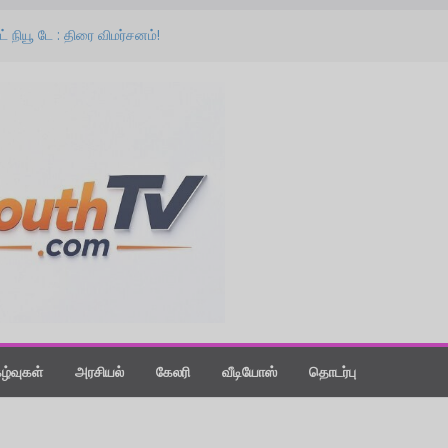
ட் நியூ டே : திரை விமர்சனம்!
பை வலியுறுத்தும் படம் ‘செய்! செய்யாதே!’ : எச்.
 விமர்சனம்!
தை கொடுங்க : ‘விஸ்வநாத் & சன்ஸ்’ பட
 ஸ்பீச்!
ீஸாக மாற்றிய கதை” : ‘வதந்தி 2’ பட விழாவில்
கழ்வுகள்
அரசியல்
கேலரி
வீடியோஸ்
தொடர்பு