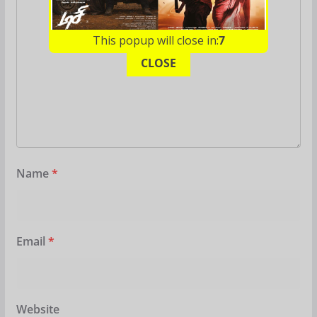
This popup will close in:
5
CLOSE
Name
*
Email
*
Website