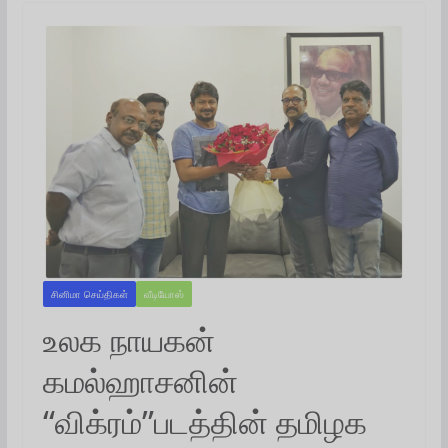
சினிமா செய்திகள்
வீடியோஸ்
உலக நாயகன்
கமல்ஹாசனின்
“விக்ரம்”படத்தின் தமிழக