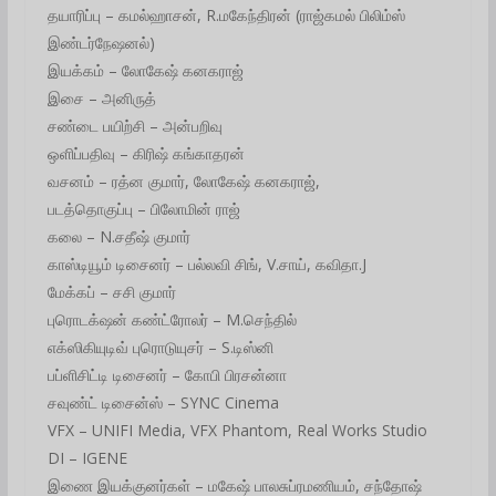
தயாரிப்பு – கமல்ஹாசன், R.மகேந்திரன் (ராஜ்கமல் பிலிம்ஸ்
இண்டர்நேஷனல்)
இயக்கம் – லோகேஷ் கனகராஜ்
இசை – அனிருத்
சண்டை பயிற்சி – அன்பறிவு
ஒளிப்பதிவு – கிரிஷ் கங்காதரன்
வசனம் – ரத்ன குமார், லோகேஷ் கனகராஜ்,
படத்தொகுப்பு – பிலோமின் ராஜ்
கலை – N.சதீஷ் குமார்
காஸ்டியூம் டிசைனர் – பல்லவி சிங், V.சாய், கவிதா.J
மேக்கப் – சசி குமார்
புரொடக்‌ஷன் கண்ட்ரோலர் – M.செந்தில்
எக்ஸிகியுடிவ் புரொடுயுசர் – S.டிஸ்னி
பப்ளிசிட்டி டிசைனர் – கோபி பிரசன்னா
சவுண்ட் டிசைன்ஸ் – SYNC Cinema
VFX – UNIFI Media, VFX Phantom, Real Works Studio
DI – IGENE
இணை இயக்குனர்கள் – மகேஷ் பாலசுப்ரமணியம், சந்தோஷ்