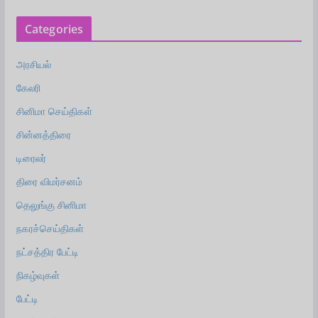
Categories
அரசியல்
கேலரி
சினிமா செய்திகள்
சின்னத்திரை
டிரைலர்
திரை விமர்சனம்
தெலுங்கு சினிமா
நகரச்செய்திகள்
நட்சத்திர பேட்டி
நிகழ்வுகள்
பேட்டி