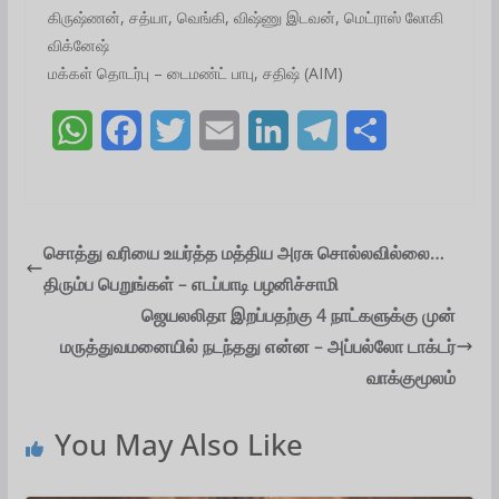
கிருஷ்ணன், சத்யா, வெங்கி, விஷ்ணு இடவன், மெட்ராஸ் லோகி
விக்னேஷ்
மக்கள் தொடர்பு – டைமண்ட் பாபு, சதிஷ் (AIM)
W
F
T
E
L
T
S
h
a
w
m
i
e
h
a
c
i
a
n
l
a
t
e
t
i
k
e
r
சொத்து வரியை உயர்த்த மத்திய அரசு சொல்லவில்லை…
திரும்ப பெறுங்கள் – எடப்பாடி பழனிச்சாமி
s
b
t
l
e
g
e
ஜெயலலிதா இறப்பதற்கு 4 நாட்களுக்கு முன்
A
o
e
d
r
மருத்துவமனையில் நடந்தது என்ன – அப்பல்லோ டாக்டர்
p
o
r
I
a
வாக்குமூலம்
p
k
n
m
You May Also Like