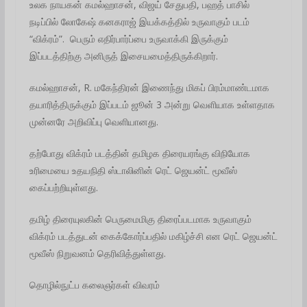
உலக நாயகன் கமல்ஹாசன், விஜய் சேதுபதி, பஹத் பாசில்
நடிப்பில் லோகேஷ் கனகராஜ் இயக்கத்தில் உருவாகும் படம்
“விக்ரம்”. பெரும் எதிர்பார்ப்பை உருவாக்கி இருக்கும்
இப்படத்திற்கு அனிருத் இசையமைத்திருக்கிறார்.
கமல்ஹாசன், R. மகேந்திரன் இணைந்து மிகப் பிரம்மாண்டமாக
தயாரித்திருக்கும் இப்படம் ஜூன் 3 அன்று வெளியாக உள்ளதாக
முன்னரே அறிவிப்பு வெளியானது.
தற்போது விக்ரம் படத்தின் தமிழக திரையரங்கு விநியோக
உரிமையை உதயநிதி ஸ்டாலினின் ரெட் ஜெயன்ட் மூவீஸ்
கைப்பற்றியுள்ளது.
தமிழ் திரையுலகின் பெருமைமிகு திரைப்படமாக உருவாகும்
விக்ரம் படத்துடன் கைக்கோர்ப்பதில் மகிழ்ச்சி என ரெட் ஜெயன்ட்
மூவீஸ் நிறுவனம் தெரிவித்துள்ளது.
தொழில்நுட்ப கலைஞர்கள் விவரம்