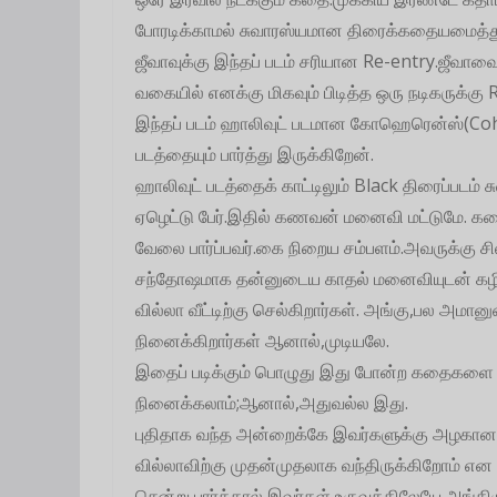
போரடிக்காமல் சுவாரஸ்யமான திரைக்கதையமைத்து வெ
ஜீவாவுக்கு இந்தப் படம் சரியான Re-entry.ஜீவாவ
வகையில் எனக்கு மிகவும் பிடித்த ஒரு நடிகருக்கு 
இந்தப் படம் ஹாலிவுட் படமான கோஹெரென்ஸ்(Coh
படத்தையும் பார்த்து இருக்கிறேன்.
ஹாலிவுட் படத்தைக் காட்டிலும் Black திரைப்படம
ஏழெட்டு பேர்.இதில் கணவன் மனைவி மட்டுமே. கதை
வேலை பார்ப்பவர்.கை நிறைய சம்பளம்.அவருக்கு ச
சந்தோஷமாக தன்னுடைய காதல் மனைவியுடன் கழிக்
வில்லா வீட்டிற்கு செல்கிறார்கள். அங்கு,பல அமா
நினைக்கிறார்கள் ஆனால்,முடியலே.
இதைப் படிக்கும் பொழுது இது போன்ற கதைகளை ந
நினைக்கலாம்;ஆனால்,அதுவல்ல இது.
புதிதாக வந்த அன்றைக்கே இவர்களுக்கு அழகான 
வில்லாவிற்கு முதன்முதலாக வந்திருக்கிறோம் என ந
சென்று பார்த்தால் இவர்கள் உருவத்திலேயே அங்கிர