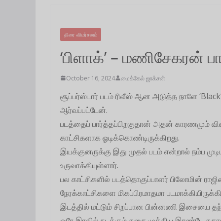
திரை விமர்சனம்
‘பிளாக்’ – மணிசேகரன் ப
October 16, 2024
மைக்கேல் ஜாக்சன்
சூப்பர்ஸ்டார் படம் ரிலீஸ் ஆன அடுத்த நாளே ‘Black’
ஆர்வப்பட்டேன்.
படத்தைப் பார்த்தப்பிறகுதான் அதன் காரணமும் வ
காட்சிகளாக ஓடிக்கொண்டிருக்கிறது.
இயக்குனருக்கு இது முதல் படம் என்றால் நம்ப முட
உருவாக்கியுள்ளார்.
பல காட்சிகளில் படத்தொகுப்பாளர் பிலோமின் ராஜி
நேரக்காட்சிகளை மிகப்பிரமாதமா படமாக்கியிருக்
இடத்தில் மட்டும் சிறப்பான பின்னணி இசையை தந்த
ஒரே இரவில் நடக்கும் கதை.முக்கிய இரண்டே கதாப