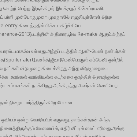
ற்றி பெற்று இருக்கிறார் இயக்குநர் K.G.சுப்ரமணி.
ைப் பற்றி முன்பொருமுறை முகநூலில் எழுதியுள்ளேன்.அந்த
Re-entry கிடைத்ததில் மிக்க மகிழ்ச்சியே.
erence-2013)படத்தின் அதிகாரபூர்வ Re-make ஆகும்.அந்தப்
் சுவாரஸ்யமாகவே உள்ளது.அந்தப் படத்தில் ஆண்-பெண் நண்பர்கள்
(Spoiler alert):வசந்த்(ஜீவா)மென்பொருள் கம்பெனி ஒன்றில்
ில நாட்கள் விடுமுறை கிடைக்கிறது.அந்த விடுமுறையை
க ,தாங்கள் வாங்கியுள்ள கடற்கரை ஓரத்தில் அமைந்துள்ள
னுஷ்ய சம்பவங்கள் நடக்கிறது.அங்கிருந்து அவர்கள் வெளியேற
ாம் நிறைய பார்த்திருக்கிறோமே என
ஓவியம் ஒன்று கொரியரில் வருவது. தாங்கள்தான் அந்த
ினைத்திருக்கும் வேளையில், எதிர் வீட்டில் லைட் எரிவது.அங்கு
ுவர் பேசிக்கொண்டிருப்பது என நமை சீட்டின் நுனிக்கு