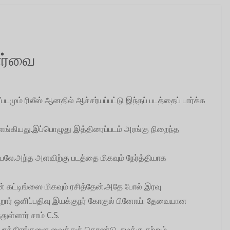
ார்வை
படமும் ரிலீஸ் ஆனதில் ஆச்சர்யப்பட்டு இந்தப் படத்தைப் பார்க்க
ிளங்கியது.இப்பொழுது இத்திரைப்படம் அரங்கு நிறைந்த
ியலே.அந்த அளவிற்கு படத்தை மிகவும் நேர்த்தியாக
ன் கட்டிங்ஸை மிகவும் ரசித்தேன்.அதே போல் இரவு
கிறார் ஒளிப்பதிவு இயக்குநர் கோகுல் பினோய். தேவையான
ுள்ளார் சாம் C.S.
ாத்திரங்களை வைத்துக் கொண்டு, நமக்கு சற்றும்