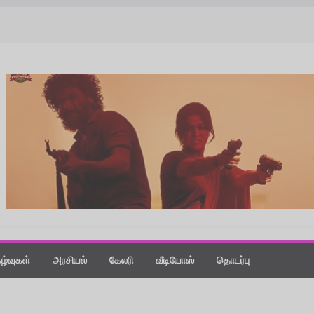
கழ்வுகள்
அரசியல்
கேலரி
வீடியோஸ்
தொடர்பு