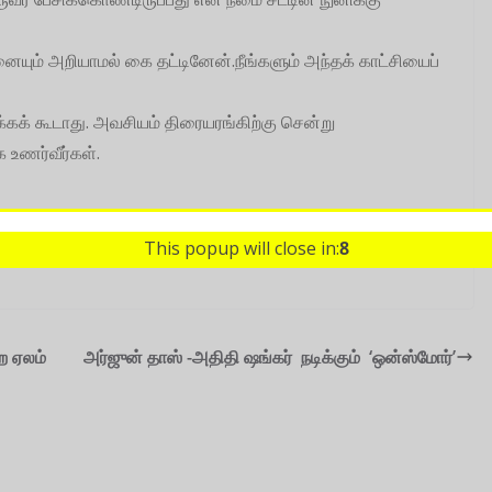
்னையும் அறியாமல் கை தட்டினேன்.நீங்களும் அந்தக் காட்சியைப்
ிக்கக் கூடாது. அவசியம் திரையரங்கிற்கு சென்று
 உணர்வீர்கள்.
This popup will close in:
7
ற ஏலம்
அர்ஜுன் தாஸ் -அதிதி ஷங்கர் நடிக்கும் ‘ஒன்ஸ்மோர்’