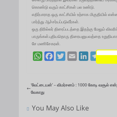
கொண்டு வரும் காட்சிகள் பல உண்டு.
எதிர்பாராத ஒரு காட்சியில் உற்சாக மிகுதியில் என
பார்த்து ஆச்சர்யப்படுவீர்கள்.
ஒரு திரில்லர் திரைப்படத்தை இதற்கு மேலும் விவர
பாருங்கள்.புதியதொரு திரையனுபவத்தை உறுதியாக
சே மணிசேகரன்.
W
F
T
E
L
T
S
h
a
w
m
i
e
h
a
c
i
a
n
l
a
t
e
t
i
k
e
r
‘வேட்டையன்’ – விமர்சனம் : 1000 கோடி வசூல் என்
வேகாது
s
b
t
l
e
g
e
A
o
e
d
r
You May Also Like
p
o
r
I
a