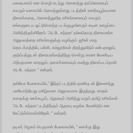
மலையாளம் என மொழி கடந்து அனைத்து தரப்பினரையும்
கவரும் வகையில் அமைந்துள்ளது. படத்தின் உணர்வுபூர்வமான
திரைக்கதை, அனைத்துவித ரசிகர்களையும் கவரும்.
எங்களுடைய ஒட்டுமொத்த படக்குழுவினரும் கடின உழைப்பை
அளித்திருக்கிறோம். ‘அடடே சுந்தரா’ நல்லதொரு திரையரங்க
அனுபவத்தை ரசிகர்களுக்கு வழங்கும். ஜூன் மாத
தொடக்கத்தில், பள்ளி, கல்லூரிகள் திறந்துவிடும் என்பதாலும்,
குடும்பத்துடன் திரையரங்கத்திற்கு சென்று காண வேண்டிய
அற்புதமான காதலும், நகைச்சுவையும் கலந்து திரைப்படம்தான்
அடடே சுந்தரா ” என்றார்.
நஸ்ரியா பேசுகையில்,” இந்தப் படத்தில் நானியுடன் இணைந்து
பணியாற்றியது மகிழ்வான அனுபவமாக இருந்தது. காதல்
கதைக்கு ஊக்கமும், ஆதரவும் அளித்து வரும் தமிழ் ரசிகர்கள்
‘அடடே சுந்தரா’ படத்திற்கும் ஆதரவு வழங்க வேண்டும் என
கேட்டுக்கொள்கிறேன். ” என்றார்.
நடிகர் அழகம் பெருமாள் பேசுகையில், ” எனக்கு இது