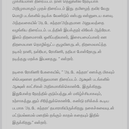
முக்கியமான திரைப்படம். நான் தெலுங்கில் நேரடியாக
அறிமுகமாகும் முதல் திரைப்படம் இது. தமிழைத் தவிர வேறு
மொழி படங்களில் நடிக்க வேண்டும் என்பது என்னுடைய கனவு.
அந்தவகையில் ‘அடடே சுந்தரா’அற்புதமான அனுபவத்தை
வழங்கிய திரைப்படம். படத்தின் இயக்குநர் விவேக் ஆத்ரேயா.
இளம் திறமைசாலி. ஒளிப்பதிவாளர், இசையமைப்பாளர் என
திறமையான தொழில்நுட்ப குழுவினருடன், திறமைவாய்ந்த
நடிகர் நானி, நஸ்ரியா, ரோகிணி, நதியா போன்றோருடன்
நடித்தது மறக்க இயலாதது. ” என்றார்.
நடிகை ரோகிணி பேசுகையில், ” ‘அடடே சுந்தரா’ எனக்கு மிகவும்
ஸ்பெஷலான தனித்துவமான திரைப்படம். ஆக்ஷன் படங்களில்
ஆக்ஷன் காட்சிகள் அதிகமாகிக்கொண்டே இருக்கிறது.
இதுபோன்ற நேரத்தில் குடும்பத்துடன் மகிழ்ச்சியாகவும்,
உற்சாகத்துடனும் சிரித்துக்கொண்டே கண்டு ரசிக்கக் கூடிய
படமாக ‘அடடே சுந்தரா’ தயாராகியிருக்கிறது. நகைச்சுவையுடன்
மட்டுமல்லாமல் மனதில் தங்கும் காதல் கதையும் இதில்
இருக்கிறது.” என்றார்.