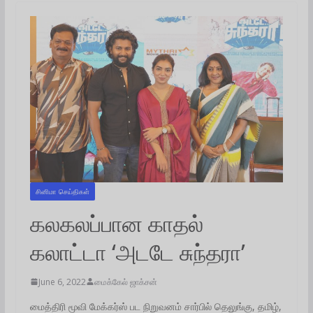
சினிமா செய்திகள்
கலகலப்பான காதல்
கலாட்டா ‘அடடே சுந்தரா’
June 6, 2022
மைக்கேல் ஜாக்சன்
மைத்திரி மூவி மேக்கர்ஸ் பட நிறுவனம் சார்பில் தெலுங்கு, தமிழ்,