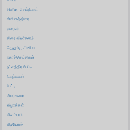
சினிமா செய்திகள்
சின்னத்திரை
டிரைலர்
திரை விமர்சனம்
தெலுங்கு சினிமா
நகரச்செய்திகள்
நட்சத்திர பேட்டி
நிகழ்வுகள்
பேட்டி
விமர்சனம்
விழாக்கள்
விளம்பரம்
வீடியோஸ்