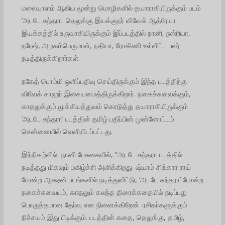
மலையாளம் ஆகிய மூன்று மொழிகளில் தயாராகியிருக்கும் படம்
‘அடடே சுந்தரா. தெலுங்கு இயக்குநர் விவேக் ஆத்ரேயா
இயக்கத்தில் உருவாகியிருக்கும் இப்படத்தில் நானி, நஸ்ரியா,
நரேஷ், அழகம்பெருமாள், நதியா, ரோகிணி உள்ளிட்ட பலர்
நடித்திருக்கிறார்கள்.
நகேத் பொம்மி ஒளிப்பதிவு செய்திருக்கும் இந்த படத்திற்கு
விவேக் சாஹர் இசையமைத்திருக்கிறார். நகைச்சுவைக்கும்,
காதலுக்கும் முக்கியத்துவம் கொடுத்து தயாராகியிருக்கும்
‘அடடே சுந்தரா’ படத்தின் தமிழ் பதிப்பின் முன்னோட்டம்
சென்னையில் வெளியிடப்பட்டது.
இந்நிகழ்வில் நானி பேசுகையில், ”அடடே சுந்தரா படத்தில்
நடித்தது மிகவும் மகிழ்ச்சி அளிக்கிறது. ஷ்யாம் சிங்கார ராய்
போன்ற ஆக்ஷன் படங்களில் நடித்துவிட்டு, ‘அடடே சுந்தரா’ போன்ற
நகைச்சுவையும், காதலும் கலந்த திரைக்கதையில் நடிப்பது
பொருத்தமான தேர்வு என நினைக்கிறேன். ரசிகர்களுக்கும்
நிச்சயம் இது பிடிக்கும். படத்தின் கதை, தெலுங்கு, தமிழ்,