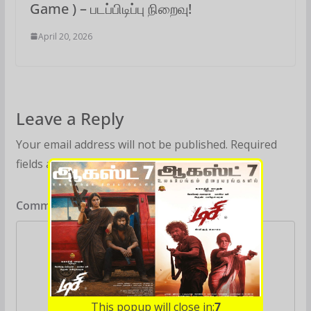
Game ) – படப்பிடிப்பு நிறைவு!
April 20, 2026
Leave a Reply
Your email address will not be published.
Required
fields are marked
*
Comment
*
This popup will close in:
5