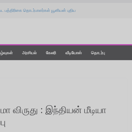
பட பத்திரிகை தொடர்பாளர்கள் யூனியன் புதிய
பு விழா!
தை கொடுங்க : ‘விஸ்வநாத் & சன்ஸ்’ பட
் ஸ்பீச்!
லீஸாக மாற்றிய கதை” : ‘வதந்தி 2’ பட விழாவில்
்ட் நியூ டே : திரை விமர்சனம்!
்தநாளன்று பொழிந்த ‘மிட்டாய் மழை’ !
கழ்வுகள்
அரசியல்
கேலரி
வீடியோஸ்
தொடர்பு
மா விருது : இந்தியன் மீடியா
பு