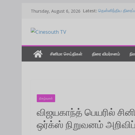
Skip
Latest:
தென்னிந்திய திரைப்
Thursday, August 6, 2026
to
நிர்வாகிகள் பதவியேற்
“பெண்களுக்கு மரியா
content
விழாவில் சூர்யா டச்சிங
“ரவுடியான என்னை போ
சசிகுமார் பேச்சு!
‘ஸ்பைடர்-மேன்’ பிராண
துல்கர் சல்மான் பிறந
சினிமா செய்திகள்
திரை விமர்சனம்
நி
நிகழ்வுகள்
விஜயகாந்த் பெயரில் சினி
ஒர்க்ஸ் நிறுவனம் அறிவிப்