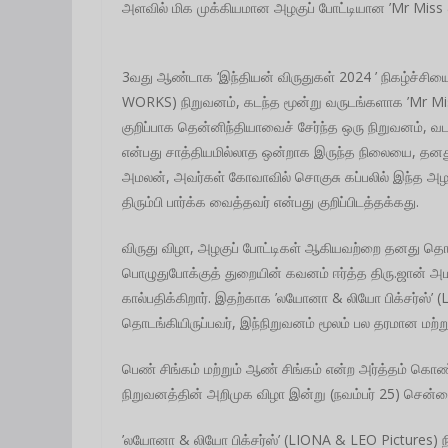
அளவில் மிக முக்கியமான அழகுப் போட்டியான ’Mr Miss 
3வது ஆண்டாக ‘இந்தியன் விருதுகள் 2024 ’ நிகழ்ச்சியை
WORKS) நிறுவனம், கடந்த மூன்று வருடங்களாக ’Mr Mis
குறிப்பாக தென்னிந்தியாவைச் சேர்ந்த ஒரு நிறுவனம்,
என்பது சாத்தியமில்லாத ஒன்றாக இருந்த நிலையை, தனது இந
அமலன், அவர்கள் கோவாவில் சொகுசு கப்பலில் இந்த அழ
திரும்பி பார்க்க வைத்தவர் என்பது குறிப்பிடத்தக்கது.
விருது விழா, அழகுப் போட்டிகள் ஆகியவற்றை தனது தொலை
பொழுதுபோக்குத் துறையின் கவனம் ஈர்த்த திரு.ஜான் அம
கால்பதிக்கிறார். இதற்காக ’லயோனா & லியோ பிக்சர்ஸ்’ 
தொடங்கியிருப்பவர், இந்நிறுவனம் மூலம் பல தரமான மற்ற
பெண் சிங்கம் மற்றும் ஆண் சிங்கம் என்ற அர்த்தம் கொ
நிறுவனத்தின் அறிமுக விழா இன்று (நவம்பர் 25) சென்னை,
’லயோனா & லியோ பிக்சர்ஸ்’ (LIONA & LEO Pictures) நி