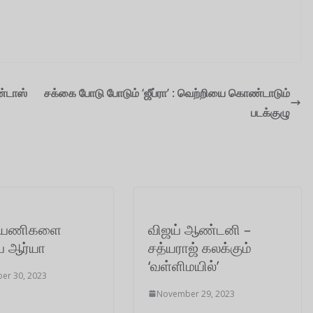
்டாஸ்
சக்கை போடு போடும் ‘ஜீப்ரா’ : வெற்றியை கொண்டாடும்
படக்குழு
 பயணிகளை
விஜய் ஆண்டனி –
ிய ஆர்யா
சத்யராஜ் கலக்கும்
‘வள்ளிமயில்’
er 30, 2023
November 29, 2023