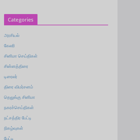
Categories
அரசியல்
கேலரி
சினிமா செய்திகள்
சின்னத்திரை
டிரைலர்
திரை விமர்சனம்
தெலுங்கு சினிமா
நகரச்செய்திகள்
நட்சத்திர பேட்டி
நிகழ்வுகள்
பேட்டி