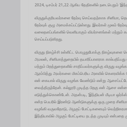
2024, டிசம்பர் 21,22 ஆகிய தேதிகளில் நடைபெறும் ‘இந்திய
விருதுக்குரியவர்களை தேர்வு செய்வதற்காக சினிமா, தொ
தேர்வுக் குழு அமைக்கப்பட்டுள்ளது. இவர்கள் மூலம் தேர்வ
வலைதளப்பங்களில் வெளியாகும் விமர்சனங்கள் மற்றும் கர
செய்யப்படுகிறது.
விருது நிகழ்ச்சி உள்ளிட்ட பொழுதுபோக்கு நிகழ்வுகளை வெற
அமலன், சினிமாத்துறையில் தயாரிப்பாளராக கால்பதிப்பது ப
மற்றும் பிறத்துறைகளில் சாதிப்பவர்களுக்கு விருது வ
ஆரம்பித்து அவர்களை மிகப்பெரிய அளவில் கெளரவிக்க வே
என் கையால் விருது வழங்க வேண்டும் என்று ஆசைப்பட்டேன
வைத்திருந்தேன். கல்லூரி முடித்த பிறகு என் ஆசை என
எடுத்துக்கொண்டேன். அதன்படி, ’இந்தியன் மீடியா ஒர்க்ஸ
என்ற பெயரில் இரண்டு ஆண்டுகளுக்கு ஒரு முறை சினிமா
வழங்கி வருவதோடு, அழகுப் போட்டிகளையும் வெற்றிகரமா
இந்தியாவில் அழகுப் போட்டியை நடத்த முடியும் என்பதை மு