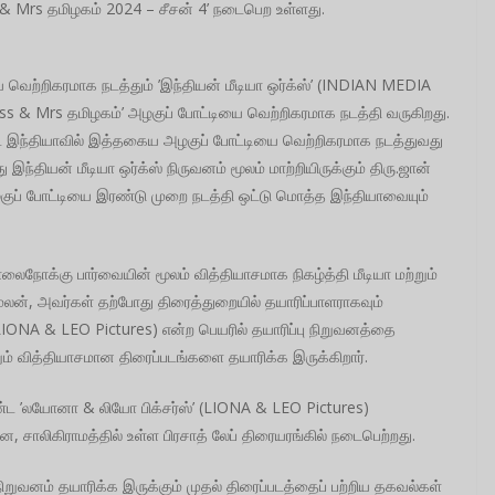
& Mrs தமிழகம் 2024 – சீசன் 4’ நடைபெற உள்ளது.
 வெற்றிகரமாக நடத்தும் ’இந்தியன் மீடியா ஒர்க்ஸ்’ (INDIAN MEDIA
s & Mrs தமிழகம்’ அழகுப் போட்டியை வெற்றிகரமாக நடத்தி வருகிறது.
 வட இந்தியாவில் இத்தகைய அழகுப் போட்டியை வெற்றிகரமாக நடத்துவது
்தியன் மீடியா ஒர்க்ஸ் நிருவனம் மூலம் மாற்றியிருக்கும் திரு.ஜான்
குப் போட்டியை இரண்டு முறை நடத்தி ஒட்டு மொத்த இந்தியாவையும்
நோக்கு பார்வையின் மூலம் வித்தியாசமாக நிகழ்த்தி மீடியா மற்றும்
லன், அவர்கள் தற்போது திரைத்துறையில் தயாரிப்பாளராகவும்
(LIONA & LEO Pictures) என்ற பெயரில் தயாரிப்பு நிறுவனத்தை
ும் வித்தியாசமான திரைப்படங்களை தயாரிக்க இருக்கிறார்.
ண்ட ’லயோனா & லியோ பிக்சர்ஸ்’ (LIONA & LEO Pictures)
 சாலிகிராமத்தில் உள்ள பிரசாத் லேப் திரையரங்கில் நடைபெற்றது.
றுவனம் தயாரிக்க இருக்கும் முதல் திரைப்படத்தைப் பற்றிய தகவல்கள்