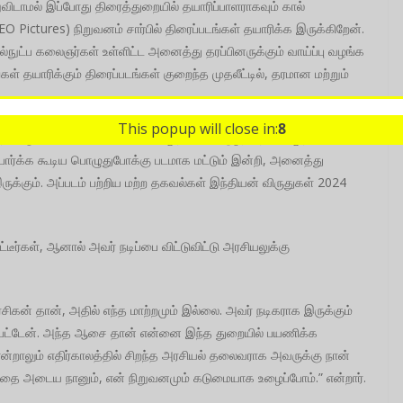
றுவிடாமல் இப்போது திரைத்துறையில் தயாரிப்பாளராகவும் கால்
 Pictures) நிறுவனம் சார்பில் திரைப்படங்கள் தயாரிக்க இருக்கிறேன்.
்நுட்ப கலைஞர்கள் உள்ளிட்ட அனைத்து தரப்பினருக்கும் வாய்ப்பு வழங்க
் தயாரிக்கும் திரைப்படங்கள் குறைந்த முதலீட்டில், தரமான மற்றும்
This popup will close in:
7
ற்போது ஈடுபட்டுள்ளோம். எங்கள் முதல் படம் குழந்தைகள் முதல்
ார்க்க கூடிய பொழுதுபோக்கு படமாக மட்டும் இன்றி, அனைத்து
ருக்கும். அப்படம் பற்றிய மற்ற தகவல்கள் இந்தியன் விருதுகள் 2024
்டீர்கள், ஆனால் அவர் நடிப்பை விட்டுவிட்டு அரசியலுக்கு
சிகன் தான், அதில் எந்த மாற்றமும் இல்லை. அவர் நடிகராக இருக்கும்
்பட்டேன். அந்த ஆசை தான் என்னை இந்த துறையில் பயணிக்க
ன்றாலும் எதிர்காலத்தில் சிறந்த அரசியல் தலைவராக அவருக்கு நான்
த்தை அடைய நானும், என் நிறுவனமும் கடுமையாக உழைப்போம்.” என்றார்.