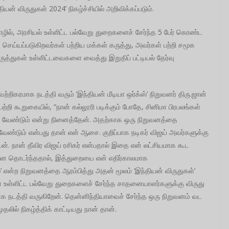
ன் விருதுகள் 2024’ நிகழ்ச்சியில் அறிவிக்கப்படும்.
ழில், அரசியல் உள்ளிட்ட பல்வேறு துறைகளைச் சேர்ந்த 5 பேர் கொண்ட
ு செய்யப்படுகிறவர்கள் பற்றிய மக்கள் கருத்து, அவர்கள் பற்றி சமூக
ுத்துகள் உள்ளிட்டவைகளை வைத்து இறுதிப் பட்டியல் தேர்வு
்றிகரமாக நடத்தி வரும் ’இந்தியன் மீடியா ஒர்க்ஸ்’ நிறுவனர் திரு.ஜான்
ற்றி கூறுகையில், “நான் கல்லூரி படிக்கும் போதே, சினிமா பிரபலங்கள்
ழங்க வேண்டும் என்று நினைத்தேன். அதற்காக ஒரு நிறுவனத்தை
ண்டும் என்பது தான் என் ஆசை. குறிப்பாக நடிகர் விஜய் அவர்களுக்கு
். நான் தீவிர விஜய் ரசிகர் என்பதால் இதை என் லட்சியமாக கூட
்னை தொடர்ந்ததால், இத்துறையை என் எதிர்காலமாக
்’ என்ற நிறுவனத்தை ஆரம்பித்து அதன் மூலம் ‘இந்தியன் விருதுகள்’
 உள்ளிட்ட பல்வேறு துறைகளைச் சேர்ந்த சாதனையாளர்களுக்கு விருது
க நடத்தி வருகிறேன். தென்னிந்தியாவைச் சேர்ந்த ஒரு நிறுவனம் வட
தலில் நிகழ்த்திக் காட்டியது நான் தான்.