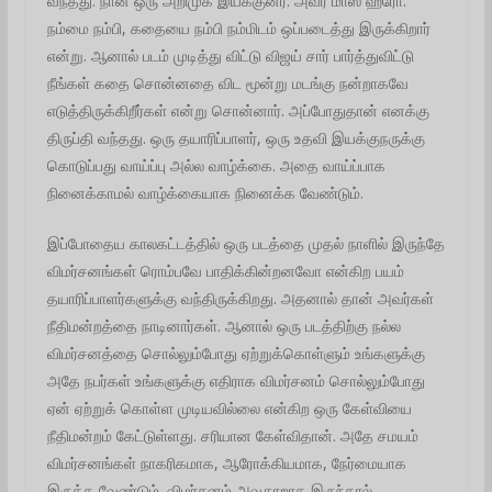
வந்தது. நான் ஒரு அறிமுக இயக்குனர். அவர் மாஸ் ஹீரோ.
நம்மை நம்பி, கதையை நம்பி நம்மிடம் ஒப்படைத்து இருக்கிறார்
என்று. ஆனால் படம் முடித்து விட்டு விஜய் சார் பார்த்துவிட்டு
நீங்கள் கதை சொன்னதை விட மூன்று மடங்கு நன்றாகவே
எடுத்திருக்கிறீர்கள் என்று சொன்னார். அப்போதுதான் எனக்கு
திருப்தி வந்தது. ஒரு தயாரிப்பாளர், ஒரு உதவி இயக்குநருக்கு
கொடுப்பது வாய்ப்பு அல்ல வாழ்க்கை. அதை வாய்ப்பாக
நினைக்காமல் வாழ்க்கையாக நினைக்க வேண்டும்.
இப்போதைய காலகட்டத்தில் ஒரு படத்தை முதல் நாளில் இருந்தே
விமர்சனங்கள் ரொம்பவே பாதிக்கின்றனவோ என்கிற பயம்
தயாரிப்பாளர்களுக்கு வந்திருக்கிறது. அதனால் தான் அவர்கள்
நீதிமன்றத்தை நாடினார்கள். ஆனால் ஒரு படத்திற்கு நல்ல
விமர்சனத்தை சொல்லும்போது ஏற்றுக்கொள்ளும் உங்களுக்கு
அதே நபர்கள் உங்களுக்கு எதிராக விமர்சனம் சொல்லும்போது
ஏன் ஏற்றுக் கொள்ள முடியவில்லை என்கிற ஒரு கேள்வியை
நீதிமன்றம் கேட்டுள்ளது. சரியான கேள்விதான். அதே சமயம்
விமர்சனங்கள் நாகரிகமாக, ஆரோக்கியமாக, நேர்மையாக
இருக்க வேண்டும். விமர்சனம் அவதூறாக இருந்தால்