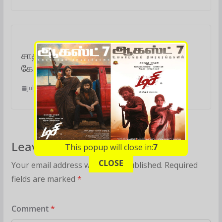
சாதி வெறியை தூண்டும் தமிழ் படங்கள் :
கே. ராஜன் கண்டிப்பு
July 2, 2023
Leave a Reply
This popup will close in:
6
CLOSE
Your email address will not be published.
Required
fields are marked
*
Comment
*