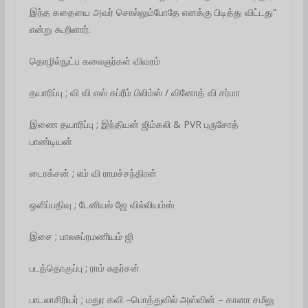
இந்த கதையை அவர் சொல்லும்போதே எனக்கு பிடித்து விட்டது”
என்று கூறினார்.
தொழில்நுட்ப கலைஞர்கள் விவரம்
தயாரிப்பு ; வி வி எஸ் சுப்ரீம் பிலிம்ஸ் / வினோத் வி சர்மா
இணை தயாரிப்பு ; இந்தியன் ஜிம்கலி & PVR புருசோத்
பாண்டியன்
டைரக்சன் ; எம் வி ராமச்சந்திரன்
ஒளிப்பதிவு ; டேனியல் ஜே வில்லியம்ஸ்
இசை ; பாலசுப்ரமணியம் ஜி
படத்தொகுப்பு ; ராம் சுதர்சன்
பாடலாசிரியர் ; மதுர கவி –பொத்துவில் அஸ்வின் – கானா சமீலு