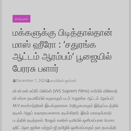
நிகழ்வுகள்
மக்களுக்கு பிடித்தால்தான்
மாஸ் ஹீரோ : ‘சதுரங்க
ஆட்டம் ஆரம்பம்’ பூஜையில்
பேரரசு பளார்
December 7, 2024
மைக்கேல் ஜாக்சன்
வி வி எஸ் சுப்ரீம் பிலிம்ஸ் (VVS Suprem Films) சார்பில் வினோத்
வி சர்மா தயாரிப்பில் உருவாகும் படம் ‘சதுரங்க ஆட்டம் ஆரம்பம்’.
M.V ராமச்சந்திரன் இயக்குனராக அறிமுகமாகும் இந்தப்படத்தில்
நடிகர் அஜய் கதாநாயகனாக நடிக்கிறார். இவர் மரகதக்காடு
படத்தில் நடித்தவர். மேலும் கலர்ஸ் டிவியில் ஒளிபரப்பான மெகா
ஹிட் ஆன ஜமீலா மற்றும் ஜீ தமிழில் ஒளிபரப்பாகும் நள தமயந்தி