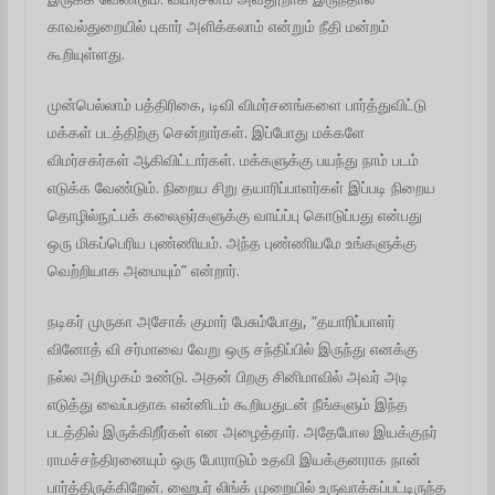
காவல்துறையில் புகார் அளிக்கலாம் என்றும் நீதி மன்றம்
கூறியுள்ளது.
முன்பெல்லாம் பத்திரிகை, டிவி விமர்சனங்களை பார்த்துவிட்டு
மக்கள் படத்திற்கு சென்றார்கள். இப்போது மக்களே
விமர்சகர்கள் ஆகிவிட்டார்கள். மக்களுக்கு பயந்து நாம் படம்
எடுக்க வேண்டும். நிறைய சிறு தயாரிப்பாளர்கள் இப்படி நிறைய
தொழில்நுட்பக் கலைஞர்களுக்கு வாய்ப்பு கொடுப்பது என்பது
ஒரு மிகப்பெரிய புண்ணியம். அந்த புண்ணியமே உங்களுக்கு
வெற்றியாக அமையும்” என்றார்.
நடிகர் முருகா அசோக் குமார் பேசும்போது, “தயாரிப்பாளர்
வினோத் வி சர்மாவை வேறு ஒரு சந்திப்பில் இருந்து எனக்கு
நல்ல அறிமுகம் உண்டு. அதன் பிறகு சினிமாவில் அவர் அடி
எடுத்து வைப்பதாக என்னிடம் கூறியதுடன் நீங்களும் இந்த
படத்தில் இருக்கிறீர்கள் என அழைத்தார். அதேபோல இயக்குநர்
ராமச்சந்திரனையும் ஒரு போராடும் உதவி இயக்குனராக நான்
பார்த்திருக்கிறேன். ஹைபர் லிங்க் முறையில் உருவாக்கப்பட்டிருந்த