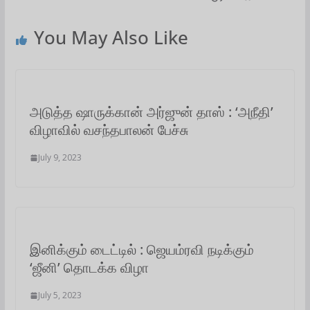
p
o
r
I
a
You May Also Like
p
k
n
m
அடுத்த ஷாருக்கான் அர்ஜுன் தாஸ் : ‘அநீதி’
விழாவில் வசந்தபாலன் பேச்சு
July 9, 2023
இனிக்கும் டைட்டில் : ஜெயம்ரவி நடிக்கும்
‘ஜீனி’ தொடக்க விழா
July 5, 2023