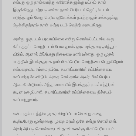
என்பது ஒரு நான்கைந்து ஹீரோக்களுக்கு மட்டும் தான்
இருக்கிறது. மற்றபடி என்ன தான் பெரிய பட்ஜெட்டில் படம்
எடுத்தாலும் வேறு பெரிய ஹீரோக்கள் நடித்தாலும் மக்களுக்கு
பிடித்திருந்தால் தான் அந்த படம் வெற்றி அடைகிறது.
அன்று ஒரு படம் பரவாயில்லை என்று சொல்லப்பட்டாலே அது
கிட்டத்தட்ட வெற்றி படம் போல தான். ஓரளவுக்கு வசூலித்தும்
விடும். ஆனால் இப்போது நிலைமை மாறி உள்ளது. ஒரு முதல்
படத்தின் இயக்குநராக நாம் மிகப்பெரிய வெற்றியை பெறுகிறோம்
என்பதைவிட நம்மை நம்பிய தயாரிப்பாளரின் நம்பிக்கையை
காப்பாற்ற வேண்டும். அதை செய்தாலே அவர் மிகப்பெரிய
ஆளாகி விடுவார். அந்த வகையில் இயக்குநர் ராமச்சந்திரன்
கடின உழைப்பாளி. தயாரிப்பாளரின் நம்பிக்கையை நிச்சயம்
காப்பாற்றுவார்.
என் முதல் படத்தில் நடிகர் விஜய்யிடம் சென்று கதை
கூறியபோது மூன்றாவது முறை அவர் ஓகே என்று சொன்னார்.
அவர் அப்படி சொன்னவுடன் தான் எனக்கு மிகப்பெரிய பயம்