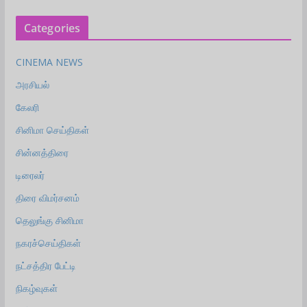
Categories
CINEMA NEWS
அரசியல்
கேலரி
சினிமா செய்திகள்
சின்னத்திரை
டிரைலர்
திரை விமர்சனம்
தெலுங்கு சினிமா
நகரச்செய்திகள்
நட்சத்திர பேட்டி
நிகழ்வுகள்