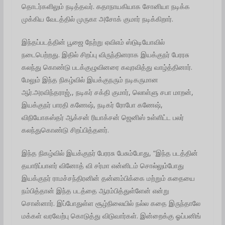
தொடர்களிலும் நடித்தவர். கதாநாயகியாக சோனியா நடிக்க
முக்கிய வேடத்தில் முருகா அசோக் குமார் நடிக்கிறார்.
இந்தப்படத்தின் பூஜை நேற்று ஏவிஎம் ஸ்டுடியோவில்
நடைபெற்றது. இதில் சிறப்பு விருந்தினராக இயக்குநர் பேரரசு
கலந்து கொண்டு படக்குழுவினரை கவுரவித்து வாழ்த்தினார்.
மேலும் இந்த நிகழ்வில் இயக்குநரும் நடிகருமான
ஆர்.அரவிந்தராஜ்,, நடிகர் சக்தி குமார், லொள்ளு சபா மாறன்,
இயக்குநர் பாரதி கணேஷ், நடிகர் ரோபோ கணேஷ்,
விநியோகஸ்தர் ஆக்சன் ரியாக்சன் ஜெனிஸ் உள்ளிட்ட பலர்
கலந்துகொண்டு சிறப்பித்தனர்.
இந்த நிகழ்வில் இயக்குநர் பேரரசு பேசும்போது, “இந்த படத்தின்
தயாரிப்பாளர் வினோத் வி சர்மா என்னிடம் சொல்லும்போது
இயக்குநர் ராமச்சந்திரனின் தன்னம்பிக்கை மற்றும் கதையை
நம்பித்தான் இந்த படத்தை ஆரம்பித்துள்ளேன் என்று
சொன்னார். இப்போதுள்ள சூழ்நிலையில் நல்ல கதை இருந்தாலே
மக்கள் வரவேற்பு கொடுத்து விடுவார்கள். இன்றைக்கு ஓப்பனிங்