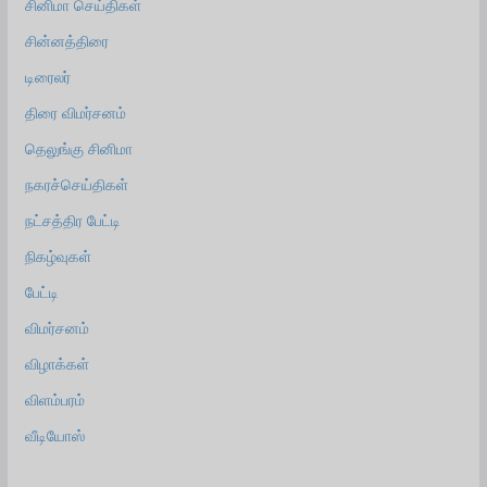
சினிமா செய்திகள்
சின்னத்திரை
டிரைலர்
திரை விமர்சனம்
தெலுங்கு சினிமா
நகரச்செய்திகள்
நட்சத்திர பேட்டி
நிகழ்வுகள்
பேட்டி
விமர்சனம்
விழாக்கள்
விளம்பரம்
வீடியோஸ்