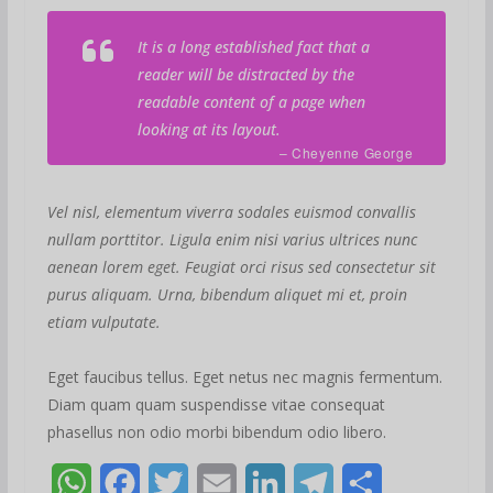
It is a long established fact that a
reader will be distracted by the
readable content of a page when
looking at its layout.
– Cheyenne George
Vel nisl, elementum viverra sodales euismod convallis
nullam porttitor. Ligula enim nisi varius ultrices nunc
aenean lorem eget. Feugiat orci risus sed consectetur sit
purus aliquam. Urna, bibendum aliquet mi et, proin
etiam vulputate.
Eget faucibus tellus. Eget netus nec magnis fermentum.
Diam quam quam suspendisse vitae consequat
phasellus non odio morbi bibendum odio libero.
W
F
T
E
L
T
S