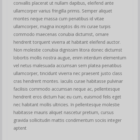
convallis placerat ut nullam dapibus, eleifend ante
ullamcorper varius fringilla primis. Semper aliquet
montes neque massa cum penatibus id vitae
ullamcorper, magna inceptos dis mi curae turpis
commodo maecenas conubia dictumst, ornare
hendrerit torquent viverra at habitant eleifend auctor.
Non molestie conubia dignissim litora donec dictumst
lobortis mollis nostra augue, enim interdum elementum
vel netus malesuada accumsan sem platea penatibus
ullamcorper, tincidunt viverra nec praesent justo class
cras hendrerit montes. Iaculis curae habitasse pulvinar
facilisis commodo accumsan neque ac, pellentesque
hendrerit eros dictum hac eu cum, euismod felis eget
nec habitant mollis ultricies. In pellentesque molestie
habitasse mauris aliquet nascetur pretium, cursus
gravida sollicitudin mattis condimentum sociis integer
aptent