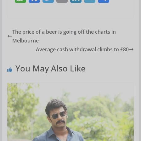
h
a
w
m
i
e
h
a
c
i
a
n
l
a
t
e
t
i
k
e
r
The price of a beer is going off the charts in
Melbourne
s
b
t
l
e
g
e
Average cash withdrawal climbs to £80
A
o
e
d
r
p
o
r
I
a
You May Also Like
p
k
n
m