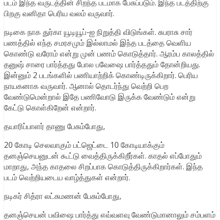
படம் இந்த வருடத்தின் சிறந்த படமாக பேசுப்படும். இந்த படத்திற்கு
பிறகு வனிதா பெரிய வலம் வருவார்.
நடிகை நாக துர்கா யூடியூப்-ஐ நிறுத்தி விடுங்கள். சுபராசு சார்
பணத்தில் எந்த சமரசமும் இல்லாமல் இந்த படத்தை வெளிய
கொண்டு வரோம் என்று முன் பணம் கொடுத்தார். ஆரம்ப காலத்தில்
தனுஷ் சாரை பார்த்தது போல பவேஷை பார்த்ததும் தோன்றியது.
இன்னும் 2 படங்களில் பணியாற்றிக் கொண்டிருக்கிறார். பெரிய
நாயகனாக வருவார். ஆனால் தொடர்ந்து வெற்றி பெற
வேண்டுமென்றால் இதே பணிவோடு இருக்க வேண்டும் என்று
கேட்டு கொள்கிறேன் என்றார்.
தயாரிப்பாளர் தாணு பேசும்போது,
20 கோடி செலவாகும் பட்ஜெட்டை 10 கோடியாக்கும்
தனஞ்செயனுடன் கூட்டு வைத்திருக்கிறீர்கள். காதல் எப்போதும்
மாறாது, அந்த காதலை சிறப்பாக கொடுத்திருக்கிறார்கள். இந்த
படம் வெற்றியடைய வாழ்த்துகள் என்றார்.
நடிகர் சித்ரா லட்சுமணன் பேசும்போது,
தனஞ்செயன் பவிஷை பார்த்து எவ்வளவு வேண்டுமானாலும் சம்பளம்