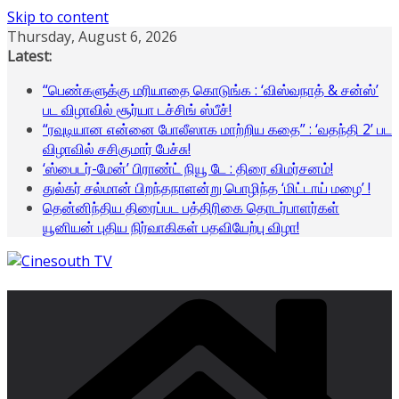
Skip to content
Thursday, August 6, 2026
Latest:
“பெண்களுக்கு மரியாதை கொடுங்க : ‘விஸ்வநாத் & சன்ஸ்’
பட விழாவில் சூர்யா டச்சிங் ஸ்பீச்!
“ரவுடியான என்னை போலீஸாக மாற்றிய கதை” : ‘வதந்தி 2’ பட
விழாவில் சசிகுமார் பேச்சு!
‘ஸ்பைடர்-மேன்’ பிராண்ட் நியூ டே : திரை விமர்சனம்!
துல்கர் சல்மான் பிறந்தநாளன்று பொழிந்த ‘மிட்டாய் மழை’ !
தென்னிந்திய திரைப்பட பத்திரிகை தொடர்பாளர்கள்
யூனியன் புதிய நிர்வாகிகள் பதவியேற்பு விழா!