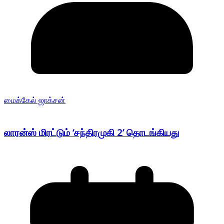
மைக்கேல் ஜாக்சன்
லாரன்ஸ் மிரட்டும் ‘சந்திரமுகி 2’ தொடங்கியது