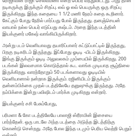
ரோஜாவின் ராஜா செல்வமணி என்ற பெயர் வந்துவிட்டது. அது தான்
நடிகருக்கு இருக்கும் சிறப்பு. லவ் ஓ லவ் பெயருக்கு ஒரு சிறப்பு
இருக்கிறது. இந்த கதையை 1 1/2 மணி நேரம் கதை கூறினார்.
கேட்கும் போது நேரில் பார்ப்பது போல் இருந்தது. தனஞ்செயன்
வாயால் நல்ல பெயர் எடுப்பது கஷ்டம். அதை இந்த படத்தின்
இயக்குனர் மகேஷ் வாங்கியிருக்கிறார்.
அன்று படம் வெளியாவது தயாரிப்பாளர் கட்டுப்பாட்டில் இருந்தது,
பிறகு நடிகரிடம் இருந்தது. இப்போது ஓடிடி -யிடம் இருக்கிறது.
இங்கு இருக்கும் ஓடிடி அலுவலகம் மும்பையில் இருக்கிறது. 200
படங்கள் இலவசமாக கொடுத்தால் கூட வாங்க முடியாத சூழ்நிலை
இருக்கிறது. வாரந்தோறும் 50 படங்களாவது ஓடிடியில்
வெளியானால் நன்றாக இருக்கும். ரஜினியிடம் இருக்கும்
தன்னம்பிக்கை முதல் படத்திலேயே தனுஷுக்கு இருந்தது. அதே
நம்பிக்கை இன்று பவிஷிடம் பார்க்க முடிகிறது என்றார்.
இயக்குனர் சசி பேசும்போது,
பரிமளா & கோ படத்திலேயே பாலாஜி ஸ்ரீராமின் இசையை
பார்த்தேன். ஒரு பாடலே அந்த படத்தை அடுத்த இடத்திற்கு
கொண்டு சென்றது. அதே போல இந்த படமும் பெரிய வெற்றி பெறும்
என்றார்.