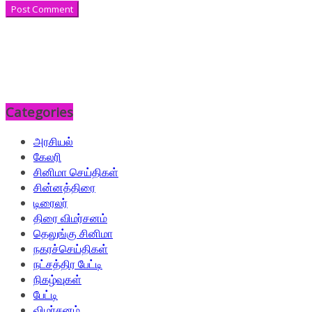
Categories
அரசியல்
கேலரி
சினிமா செய்திகள்
சின்னத்திரை
டிரைலர்
திரை விமர்சனம்
தெலுங்கு சினிமா
நகரச்செய்திகள்
நட்சத்திர பேட்டி
நிகழ்வுகள்
பேட்டி
விமர்சனம்