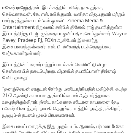
மகேஷ் ராஜேந்திரன் இயக்கத்தில் பவிஷ், நாக துர்கா,
செல்வராகவன், கே. எஸ். ரவிக்குமார், வனிதா விஜயகுமார் மற்றும்
பலர் நடித்துள்ள படம் ‘லவ் ஓ லவ்’. Zinema Media &
Entertainment நிறுவனம் சார்பில் தினேஷ் ராஜ் தயாரித்துள்ள
இப்படத்திற்கு பி. ஜி. முத்தையா ஒளிப்பதிவு செய்துள்ளார். Wayne
Pavey, Pradeep PJ, FOXn ஆகியோர் இணைந்து
இசையமைத்துள்ளனர். என். பி. ஸ்ரீகாந்த் படத்தொகுப்பை
மேற்கொண்டுள்ளார்.
இப்படத்தின் ட்ரைலர் மற்றும் பாடல்கள் வெளியீட்டு விழா
சென்னையில் நடைபெற்றது. விழாவில் தயாரிப்பாளர் தினேஷ்
பேசியதாவது:-
“தனஞ்செயன் சாருடன் சேர்ந்து பணியாற்றியதில் மகிழ்ச்சி. கடந்த
21/2 ஆண்டு காலமாக தூக்கமில்லாமல் ஆத்மார்த்தமாக
உழைத்திருக்கிறார். நீண்ட நாட்களாக சரியான நாயகனை தேடி
பவேஷ் கிடைத்தார். நாயகி தெலுங்கு படத்தில் நடித்திருக்கிறார்.
யூடியூப்-ல் நடனம் மூலம் பிரபலமானவர்.
இசையமைப்பாளருக்கு இது முதல் படம். ஆனால், பரிமளா & கோ
முதலில் வெளியாகி விட்டது. இப்படத்தின் கதை அனைவருக்கும்