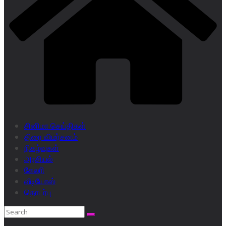
சினிமா செய்திகள்
திரை விமர்சனம்
நிகழ்வுகள்
அரசியல்
கேலரி
வீடியோஸ்
தொடர்பு