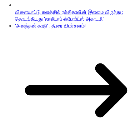
விளையாட்டு களத்தில் ரக்சிதாவின் இளமை விருந்து :
தொடங்கியது ‘லாலிபாப் ஸ்போர்ட்ஸ் அகாடமி’
‘அனந்தன் காடு’ : திரை விமர்சனம்!