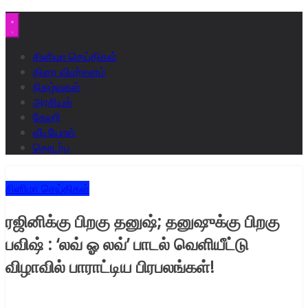
சினிமா செய்திகள்
திரை விமர்சனம்
நிகழ்வுகள்
அரசியல்
கேலரி
வீடியோஸ்
தொடர்பு
சினிமா செய்திகள்
ரஜினிக்கு பிறகு தனுஷ்; தனுஷுக்கு பிறகு
பவிஷ் : ‘லவ் ஓ லவ்’ பாடல் வெளியீட்டு
விழாவில் பாராட்டிய பிரபலங்கள்!