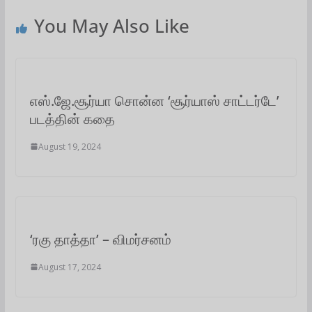
A
o
e
d
r
You May Also Like
p
o
r
I
a
p
k
n
m
எஸ்.ஜே.சூர்யா சொன்ன ‘சூர்யாஸ் சாட்டர்டே’
படத்தின் கதை
August 19, 2024
‘ரகு தாத்தா’ – விமர்சனம்
August 17, 2024