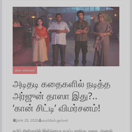
திரை விமர்சனம்
அடிதடி கதைகளில் நடித்த
அர்ஜுன் தாஸா இது?..
‘கான் சிட்டி’ விமர்சனம்!
June 28, 2026
மைக்கேல் ஜாக்சன்
தமிழ் சினிமாவில் இன்னொரு கருப்பு காமெடி கதை. ஆனால்