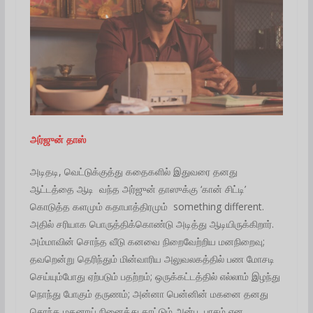
அர்ஜுன் தாஸ்
அடிதடி, வெட்டுக்குத்து கதைகளில் இதுவரை தனது
ஆட்டத்தை ஆடி வந்த அர்ஜுன் தாஸுக்கு ‘கான் சிட்டி’
கொடுத்த களமும் கதாபாத்திரமும் something different.
அதில் சரியாக பொருத்திக்கொண்டு அடித்து ஆடியிருக்கிறார்.
அம்மாவின் சொந்த வீடு கனவை நிறைவேற்றிய மனநிறைவு;
தவறென்று தெரிந்தும் மின்வாரிய அலுவலகத்தில் பண மோசடி
செய்யும்போது ஏற்படும் பதற்றம்; ஒருக்கட்டத்தில் எல்லாம் இழந்து
நொந்து போகும் தருணம்; அன்னா பென்னின் மகனை தனது
சொந்த மகனாய் நினைத்து காட்டும் அன்பு, பாசம் என