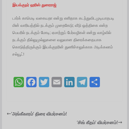
இயக்குநர் ஹரிஸ் துரைராஜ்
டார்க் காமெடி வகையறா என்று எளிதாக கடந்துவிடமுடியாதபடி
மின் வாரியத்தில் நடக்கும் முறைகேடு; வீடு ஒத்திகை என்ற
பெயரில் நடக்கும் மோடி; ஏமாற்றுப் பேர்வழிகள் என்று வாழ்வில்
நடக்கும் தில்லுமுல்லுகளை வலுவான திரைக்கதையாக
கொடுத்திருக்கும் இயக்குநரின் துணிச்சலுக்காக அடிக்கலாம்
சல்யூட்!
W
F
T
E
L
T
S
h
a
w
m
i
e
h
a
c
i
a
n
l
a
t
e
t
i
k
e
r
’அங்கீகாரம்’ திரை விமர்சனம்!
‘சிங் கீதம்’ விமர்சனம்!
s
b
t
l
e
g
e