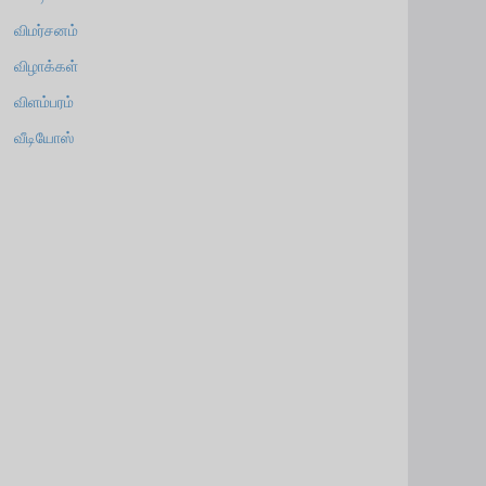
விமர்சனம்
விழாக்கள்
விளம்பரம்
வீடியோஸ்