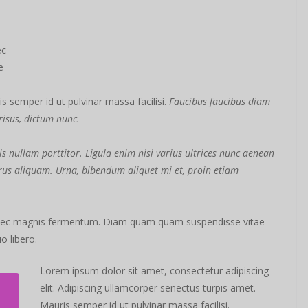
ec
e
s semper id ut pulvinar massa facilisi.
Faucibus faucibus diam
 risus, dictum nunc.
s nullam porttitor. Ligula enim nisi varius ultrices nunc aenean
purus aliquam. Urna, bibendum aliquet mi et, proin etiam
 nec magnis fermentum. Diam quam quam suspendisse vitae
 libero.
Lorem ipsum dolor sit amet, consectetur adipiscing
elit. Adipiscing ullamcorper senectus turpis amet.
Mauris semper id ut pulvinar massa facilisi.