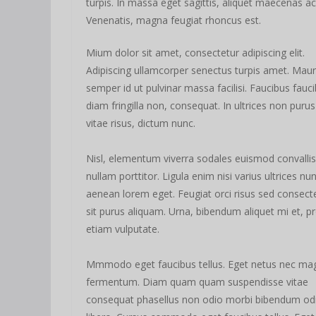
turpis. In massa eget sagittis, aliquet maecenas ac
Venenatis, magna feugiat rhoncus est.
Mium dolor sit amet, consectetur adipiscing elit.
Adipiscing ullamcorper senectus turpis amet. Maur
semper id ut pulvinar massa facilisi. Faucibus fauc
diam fringilla non, consequat. In ultrices non purus
vitae risus, dictum nunc.
Nisl, elementum viverra sodales euismod convallis
nullam porttitor. Ligula enim nisi varius ultrices nu
aenean lorem eget. Feugiat orci risus sed consect
sit purus aliquam. Urna, bibendum aliquet mi et, pr
etiam vulputate.
Mmmodo eget faucibus tellus. Eget netus nec ma
fermentum. Diam quam quam suspendisse vitae
consequat phasellus non odio morbi bibendum od