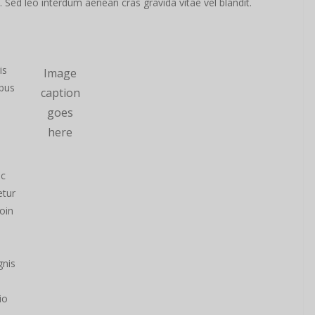
. Sed leo interdum aenean cras gravida vitae vel blandit.
is
Image
ibus
caption
goes
here
nc
etur
oin
gnis
io