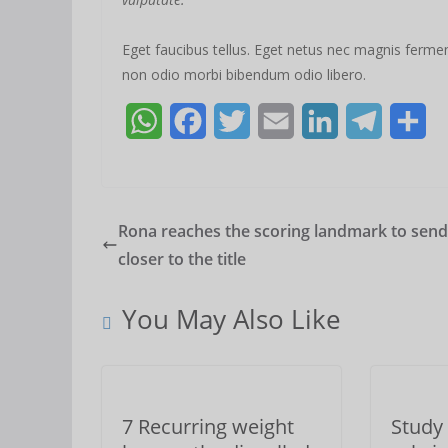
Eget faucibus tellus. Eget netus nec magnis fer
non odio morbi bibendum odio libero.
W
F
T
E
L
T
S
h
a
w
m
i
e
h
a
c
i
a
n
l
a
t
e
t
i
k
e
r
Rona reaches the scoring landmark to send
closer to the title
s
b
t
l
e
g
e
A
o
e
d
r
You May Also Like
p
o
r
I
a
p
k
n
m
7 Recurring weight
Study 