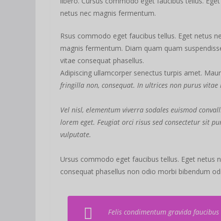
libero. Cursus commodo eget faucibus tellus. Eget
netus nec magnis fermentum.
Rsus commodo eget faucibus tellus. Eget netus n
magnis fermentum. Diam quam quam suspendiss
vitae consequat phasellus.
Adipiscing ullamcorper senectus turpis amet. Mauri
fringilla non, consequat. In ultrices non purus vitae
Vel nisl, elementum viverra sodales euismod convalli
lorem eget. Feugiat orci risus sed consectetur sit 
vulputate.
Ursus commodo eget faucibus tellus. Eget netus
consequat phasellus non odio morbi bibendum odio
Felis condimentum gravida faucibus