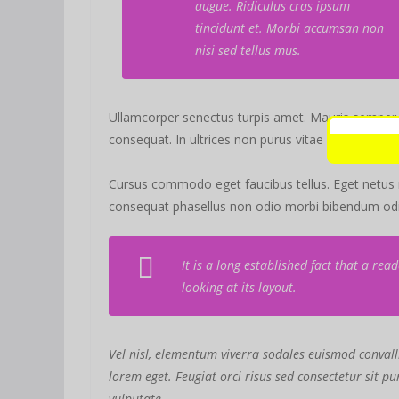
augue. Ridiculus cras ipsum
tincidunt et. Morbi accumsan non
nisi sed tellus mus.
Ullamcorper senectus turpis amet. Mauris semper id 
consequat. In ultrices non purus vitae risus, dictu
Cursus commodo eget faucibus tellus. Eget netu
consequat phasellus non odio morbi bibendum odio
It is a long established fact that a re
looking at its layout.
Vel nisl, elementum viverra sodales euismod convalli
lorem eget. Feugiat orci risus sed consectetur sit 
vulputate.