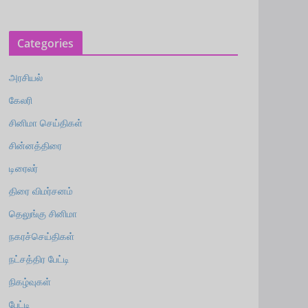
Categories
அரசியல்
கேலரி
சினிமா செய்திகள்
சின்னத்திரை
டிரைலர்
திரை விமர்சனம்
தெலுங்கு சினிமா
நகரச்செய்திகள்
நட்சத்திர பேட்டி
நிகழ்வுகள்
பேட்டி