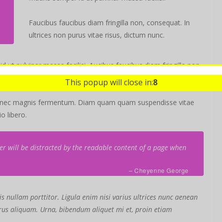
Faucibus faucibus diam fringilla non, consequat. In
ultrices non purus vitae risus, dictum nunc.
ut pulvinar massa facilisi. Aucibus faucibus diam fringilla non,
m nunc.
Feugiat orci risus sed consectetur sit purus aliquam.
This popup will close in:
7
s nec magnis fermentum. Diam quam quam suspendisse vitae
 libero.
ader will be distracted by the readable content of a page when
– Cheyenne George
s nullam porttitor. Ligula enim nisi varius ultrices nunc aenean
purus aliquam. Urna, bibendum aliquet mi et, proin etiam