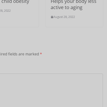
n child obesity
Helps your body less
active to aging
28, 2022
August 28, 2022
ired fields are marked
*