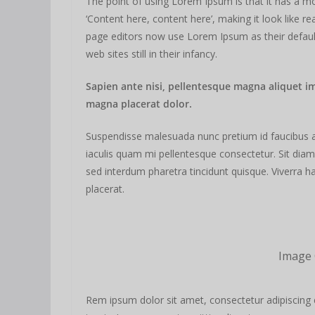
The point of using Lorem Ipsum is that it has a mo
‘Content here, content here’, making it look like 
page editors now use Lorem Ipsum as their default
web sites still in their infancy.
Sapien ante nisi, pellentesque magna aliquet i
magna placerat dolor.
Suspendisse malesuada nunc pretium id faucibus a. L
iaculis quam mi pellentesque consectetur. Sit dia
sed interdum pharetra tincidunt quisque. Viverra ha
placerat.
Image 
Rem ipsum dolor sit amet, consectetur adipiscing 