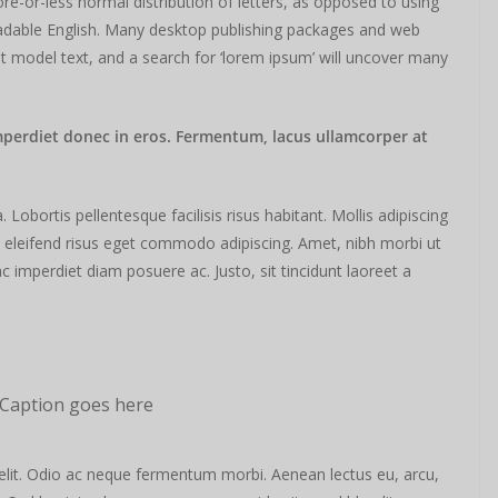
re-or-less normal distribution of letters, as opposed to using
readable English. Many desktop publishing packages and web
 model text, and a search for ‘lorem ipsum’ will uncover many
mperdiet donec in eros. Fermentum, lacus ullamcorper at
obortis pellentesque facilisis risus habitant. Mollis adipiscing
m eleifend risus eget commodo adipiscing. Amet, nibh morbi ut
c imperdiet diam posuere ac. Justo, sit tincidunt laoreet a
Caption goes here
elit. Odio ac neque fermentum morbi. Aenean lectus eu, arcu,