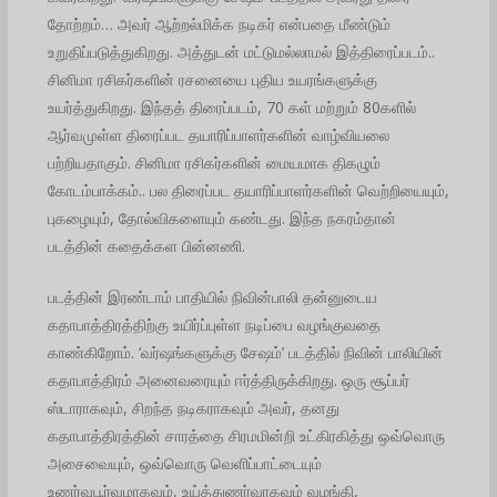
தோற்றம்… அவர் ஆற்றல்மிக்க நடிகர் என்பதை மீண்டும்
உறுதிப்படுத்துகிறது. அத்துடன் மட்டுமல்லாமல் இத்திரைப்படம்..
சினிமா ரசிகர்களின் ரசனையை புதிய உயரங்களுக்கு
உயர்த்துகிறது. இந்தத் திரைப்படம், 70 கள் மற்றும் 80களில்
ஆர்வமுள்ள திரைப்பட தயாரிப்பாளர்களின் வாழ்வியலை
பற்றியதாகும். சினிமா ரசிகர்களின் மையமாக திகழும்
கோடம்பாக்கம்.. பல திரைப்பட தயாரிப்பாளர்களின் வெற்றியையும்,
புகழையும், தோல்விகளையும் கண்டது. இந்த நகரம்தான்
படத்தின் கதைக்கள பின்னணி.
படத்தின் இரண்டாம் பாதியில் நிவின்பாலி தன்னுடைய
கதாபாத்திரத்திற்கு உயிர்ப்புள்ள நடிப்பை வழங்குவதை
காண்கிறோம். ‘வர்ஷங்களுக்கு சேஷம்’ படத்தில் நிவின் பாலியின்
கதாபாத்திரம் அனைவரையும் ஈர்த்திருக்கிறது. ஒரு சூப்பர்
ஸ்டாராகவும், சிறந்த நடிகராகவும் அவர், தனது
கதாபாத்திரத்தின் சாரத்தை சிரமமின்றி உட்கிரகித்து ஒவ்வொரு
அசைவையும், ஒவ்வொரு வெளிப்பாட்டையும்
உணர்வுபூர்வமாகவும், உய்த்துணர்வாகவும் வழங்கி,