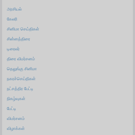
அரசியல்
கேலரி
சினிமா செய்திகள்
சின்னத்திரை
டிரைலர்
திரை விமர்சனம்
தெலுங்கு சினிமா
நகரச்செய்திகள்
நட்சத்திர பேட்டி
நிகழ்வுகள்
பேட்டி
விமர்சனம்
விழாக்கள்