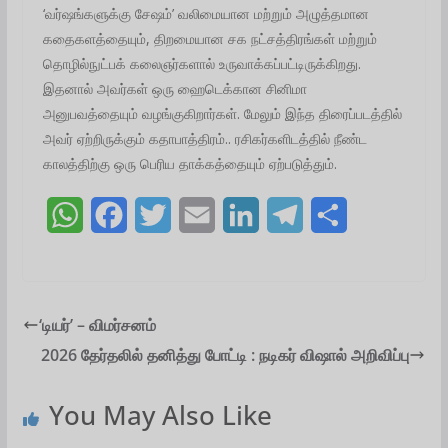
‘வர்ஷங்களுக்கு சேஷம்’ வலிமையான மற்றும் அழுத்தமான
கதைகளத்தையும், திறமையான சக நட்சத்திரங்கள் மற்றும்
தொழில்நுட்பக் கலைஞர்களால் உருவாக்கப்பட்டிருக்கிறது.
இதனால் அவர்கள் ஒரு ஹைடெக்கான சினிமா
அனுபவத்தையும் வழங்குகிறார்கள். மேலும் இந்த திரைப்படத்தில்
அவர் ஏற்றிருக்கும் கதாபாத்திரம்.. ரசிகர்களிடத்தில் நீண்ட
காலத்திற்கு ஒரு பெரிய தாக்கத்தையும் ஏற்படுத்தும்.
W
F
T
E
L
T
S
h
a
w
m
i
e
h
a
c
i
a
n
l
a
t
e
t
i
k
e
r
‘டியர்’ – விமர்சனம்
2026 தேர்தலில் தனித்து போட்டி : நடிகர் விஷால் அறிவிப்பு
s
b
t
l
e
g
e
A
o
e
d
r
You May Also Like
p
o
r
I
a