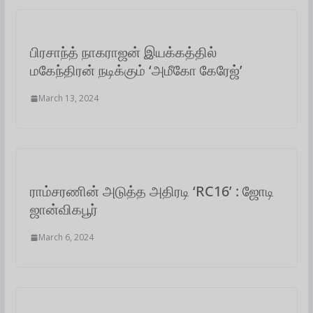
p
k
n
m
பிரசாந்த் நாகராஜன் இயக்கத்தில்
மகேந்திரன் நடிக்கும் ‘அமீகோ கேரேஜ்’
March 13, 2024
ராம்சரணின் அடுத்த அதிரடி ‘RC16’ : ஜோடி
ஜான்விகபூர்
March 6, 2024