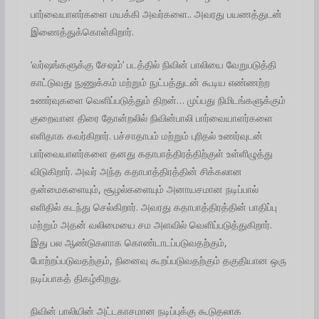
பார்வையாளர்களை மயக்கி அவர்களை.. அவரது பயணத்துடன்
இணைத்துக்கொள்கிறார்.
‘வர்ஷங்களுக்கு சேஷம்’ படத்தில் நிவின் பாலியை வேறுபடுத்தி
காட்டுவது நுணுக்கம் மற்றும் நுட்பத்துடன் கூடிய எண்ணற்ற
உணர்வுகளை வெளிப்படுத்தும் திறன்… முப்பது நிமிடங்களுக்கும்
குறைவான திரை தோன்றலில் நிவின்பாலி பார்வையாளர்களை
எளிதாக கவர்கிறார். பச்சாதாபம் மற்றும் புரிதல் உணர்வுடன்
பார்வையாளர்களை தனது கதாபாத்திரத்திற்குள் உள்ளிழுத்து
விடுகிறார். அவர் அந்த கதாபாத்திரத்தின் சிக்கலான
தன்மைகளையும், சூழல்களையும் அனாயசமான நடிப்பால்
எளிதில் கடந்து செல்கிறார். அவரது கதாபாத்திரத்தின் பாதிப்பு
மற்றும் அதன் வலிமையை சம அளவில் வெளிப்படுத்துகிறார்.
இது பல ஆண்டுகளாக கொண்டாடப்படுவதற்கும்,
போற்றப்படுவதற்கும், நினைவு கூறப்படுவதற்கும் தகுதியான ஒரு
நடிப்பாகத் திகழ்கிறது.
நிவின் பாலியின் அட்டகாசமான நடிப்புக்கு கூடுதலாக