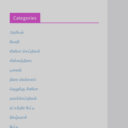
Categories
அரசியல்
கேலரி
சினிமா செய்திகள்
சின்னத்திரை
டிரைலர்
திரை விமர்சனம்
தெலுங்கு சினிமா
நகரச்செய்திகள்
நட்சத்திர பேட்டி
நிகழ்வுகள்
பேட்டி