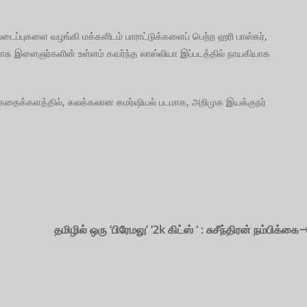
 படைப்புகளை வழங்கி மக்களிடம் பாராட்டுக்களைப் பெற்ற ஹரி பாஸ்கர்,
யாக இளைஞர்களின் உள்ளம் கவர்ந்த லாஸ்லியா இப்படத்தில் நாயகியாக
ன கதைக்களத்தில், கலக்கலான கமர்ஷியல் படமாக, அறிமுக இயக்குநர்
தமிழில் ஒரு ‘பிரேமலு’ ‘2k கிட்ஸ் ‘ : சுசீந்திரன் நம்பிக்கை