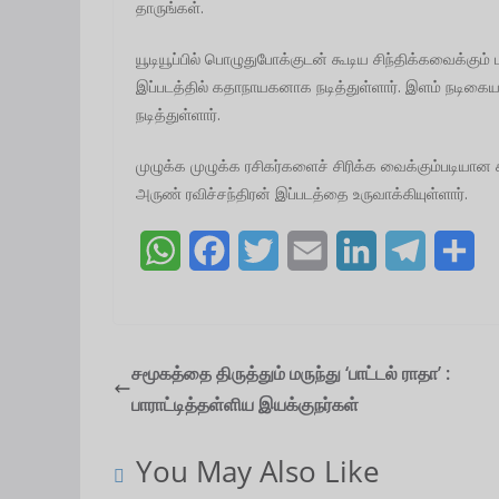
தாருங்கள்.
யூடியூப்பில் பொழுதுபோக்குடன் கூடிய சிந்திக்கவைக்கும்
இப்படத்தில் கதாநாயகனாக நடித்துள்ளார். இளம் நடிகை
நடித்துள்ளார்.
முழுக்க முழுக்க ரசிகர்களைச் சிரிக்க வைக்கும்படியா
அருண் ரவிச்சந்திரன் இப்படத்தை உருவாக்கியுள்ளார்.
W
F
T
E
L
T
S
h
a
w
m
i
e
h
a
c
i
a
n
l
a
t
e
t
i
k
e
r
சமூகத்தை திருத்தும் மருந்து ‘பாட்டல் ராதா’ :
பாராட்டித்தள்ளிய இயக்குநர்கள்
s
b
t
l
e
g
e
A
o
e
d
r
You May Also Like
p
o
r
I
a