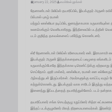
January 22, 2025
மைக்கேல் ஜாக்சன்
தேனாண்டாள் பிலிம்ஸ் தயாரிப்பில், இயக்குநர் அருண் ரவி
பிக்பாஸ் புகழ் ரயான்
மற்றும் லாஸ்லியா நடிப்பில், ஜனரஞ்சகமாக உருவாகியுள்ள தி
உலகமெங்கும் வெளியாகிறது. இந்நிலையில் படத்தின் வெளி
படம் குறித்த தகவல்களைப் பகிர்ந்து கொண்டனர்.
ஸ்ரீ தேனாண்டாள் பிலிம்ஸ் உரிமையாளர் என். இராமசாமி
இயக்குநர் அருண் இந்தக்கதையைப் பலமுறை எங்களிடம் ச
உருவாக்கும்போதே இந்தக்கால டிரெண்ட்டுக்கு ஏற்றவாறு இர
செய்தோம். ஹரி பாஸ்கர், லாஸ்லியா, ரயான் என எல்லோரு
ஆர்வத்துடன் இருப்பார்கள். அவர்களுக்கு வாய்ப்பு வரும் 
கற்றுக்கொண்டது. இயக்குநர் வாசு சாரிடம் இருந்து வந்தவ
இணைந்து இப்படத்தைத் தயாரித்துள்ளோம். படம் நன்றாக வ
தயாரிப்பாளர் சங்க செயற்குழு உறுப்பினர் சித்ரா லட்சு
இந்தப் படக்குழுவினர் மிகத் திறமையானவர்கள். இரண்டு 