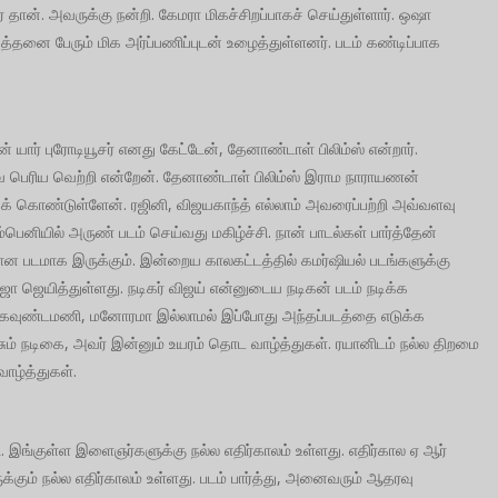
தான். அவருக்கு நன்றி. கேமரா மிகச்சிறப்பாகச் செய்துள்ளார். ஒஷா
்தனை பேரும் மிக அர்ப்பணிப்புடன் உழைத்துள்ளனர். படம் கண்டிப்பாக
யார் புரோடியூசர் எனது கேட்டேன், தேனாண்டாள் பிலிம்ஸ் என்றார்.
ே பெரிய வெற்றி என்றேன். தேனாண்டாள் பிலிம்ஸ் இராம நாராயணன்
ுக் கொண்டுள்ளேன். ரஜினி, விஜயகாந்த் எல்லாம் அவரைப்பற்றி அவ்வளவு
்பெனியில் அருண் படம் செய்வது மகிழ்ச்சி. நான் பாடல்கள் பார்த்தேன்
லியான படமாக இருக்கும். இன்றைய காலகட்டத்தில் கமர்ஷியல் படங்களுக்கு
ஜா ஜெயித்துள்ளது. நடிகர் விஜய் என்னுடைய நடிகன் படம் நடிக்க
ால் கவுண்டமணி, மனோரமா இல்லாமல் இப்போது அந்தப்படத்தை எடுக்க
பேசும் நடிகை, அவர் இன்னும் உயரம் தொட வாழ்த்துகள். ரயானிடம் நல்ல திறமை
வாழ்த்துகள்.
ி. இங்குள்ள இளைஞர்களுக்கு நல்ல எதிர்காலம் உள்ளது. எதிர்கால ஏ ஆர்
க்கும் நல்ல எதிர்காலம் உள்ளது. படம் பார்த்து, அனைவரும் ஆதரவு