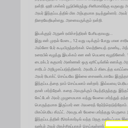
நன்றி. ஹரி பாஸ்கர் யூடுபிலிருந்து சினிமாவிற்கு வருவத
அவர் இந்தப்படத்தில் மிக அற்புதமாக நடித்துள்ளார். அவ
நிறைவேறியுள்ளது. அனைவருக்கும் நன்றி.
இயக்குநர் அருண் ரவிச்சந்திரன் பேசியதாவது…
இது என் முதல் மேடை, 12 வது படிக்கும் போது பாலா சார
அவ்ளோ பேர் கூடியிருந்தார்கள். வெற்றியைத் தாண்டி, அ
உரையில் எழுத்து இயக்கம் என என் பெயரை எழுதினேன். 10 
டைரக்டர் சுகுமார் அண்ணன் ஒரு ஷூட்டிங்கில் எனக்கு அ
சாரிடம் அறிமுகப்படுத்தினார். அவரிடம் கிடைத்த வாய்
அவர் ரியாக்ட் செய்யவே இல்லை சைலண்டாகவே இருந்தார்.
இந்தப்படத்தை நாம் செய்யலாம் என்றார். இவ்வளவு பெரிய 
தான் பார்த்தேன். கதை அவருக்கும் பிடித்திருந்தது. இந்
கேட்டேன் அவர் முழுமையாக வந்து வேலை பார்த்துத் தந்தார
பொருத்தமாக இருப்பார் என அவரைத் தேர்ந்தெடுத்தோம். மி
மிகப்பெரிய கிஃப்ட். அவருடன் வேலை பார்த்தது பெருமை.
இந்தப்படத்தின் ரீரெக்கார்டிங் வந்த பிறகு கண்டிப்பாக
நண்பர் அவர் மிகச்சிறப்பாகச் செய்துள்ளார். வரும் 24 ஆ