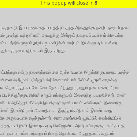
This popup will close in:
7
ுக்கு நன்றி. இப்படி ஒரு கதாப்பாத்திரம் தந்த அருணுக்கு நன்றி. ஒஷா 6 நல்ல
ாஸ் முடிந்து வந்துள்ளார். அவருக்கு இன்னும் நிறையப் படங்கள் கிடைக்க
ம் படத்தில் நானும் இருப்பது மகிழ்ச்சி. ஹரியும் இயக்குநரும் பயங்கர
ரிக்கு நல்ல எதிர்காலம் இருக்கிறது.
ரம்பித்தது என்று நினைத்தால் மிக ஆச்சரியமாக இருக்கிறது. கனவு பலித்த
்னை அறிமுகப்படுத்தும் ஸ்ரீ தேனாண்டாள் பிலிம்ஸ் முரளி சாருக்கு
டமாக தொடர்ந்து ஃபாலோ செய்தேன். அருணும் நானும் நண்பர்கள், அவர்
ித்திருந்தது. நிதின் சாரும் எங்களுடன் இணைந்து பயணித்தார். அவர்
ரிடம் அடுத்துச் சிக்கும் இயக்குநர் தான் பாவம். எல்லோரும் இணைந்து
ஃபர்ஸ்ட் இரண்டு நாள் அமைதியாக இருந்தார். ஆனால் இரண்டாவது
. மிக அருமையாக நடித்துள்ளார். சாரா அண்ணன் யூடுப்பில் கலக்கிவிட்டு
டித்தது மகிழ்ச்சி. இளவரசு ஒரு லெஜெண்ட், அவர் எங்களுக்கு காட்ஃபாதர்
 என் நண்பர் எல்லாவற்றையும் மிகத் தெளிவாக அணுகுவார், சுகுமார்