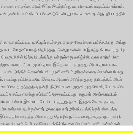
ு அத்தனை எளிதல்ல, அவர் இந்த இடத்திற்கு வர நிறையக் கஷ்டப்பட்டுள்ளார்.
ர் என் நண்பர். படம் செய்ய வேண்டுமென்பது எங்கள் கனவு. அது இப்படத்தில்
ின் தாரை தப்பட்டை ஷூட்டிங் நடந்தது. அதை வேடிக்கை பார்த்தபோது அங்கு
ந்த கூட்டமே தனியாகத் தெரிந்தது. அன்று என்னிடம் இருந்த கோனார் தமிழ்
வருடத்தில் இந்த இடத்திற்கு வந்துள்ளது மகிழ்ச்சி. வாசு சாரின் கோ
றிமுகமானார். அவர் மூலம் தான் இதெல்லாம் நடந்தது. அவர் தான் வாசு
ப்பை பயன்படுத்திக் கொண்டேன். முரளி சாரிடம் இந்தக்கதை சொன்ன போது
 எனக்கு நம்பிக்கையே இல்லை. ஆனால் அடுத்த ஐந்து நிமிடத்தில் அவர்
வாய்ப்பைத் தந்ததற்கு நன்றி. நிதின் சாரை முதன் முதலில் வீடியோ காலில்
தப்படம் செய்ய எனக்கு சப்போர்ட் தேவைப்பட்டது. சுகுமார் அண்ணாவிடம்
். லாஸ்லியா இன்ஸ்டா போஸ்ட் பார்த்துத் தான் இந்தக் கேரக்டருக்கு
க நன்றாக நடித்துள்ளார். இளவரசு சார் இந்தப்படத்திற்குக் கிடைத்த
 இப்படத்தில் உழைத்த அனைத்து தொழில் நுட்ப கலைஞர்களுக்கும் நன்றி.
 இசையமைப்பாளர் பெரிய ஹீரோ படத்தில் வேலை செய்வார். ஹரி பாஸ்கர் என்
ம் தேதி படம் வருகிறது அனைவரும் படம் பார்த்து உங்கள் கருத்துக்களைக்