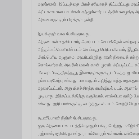
அண்ணன், இப்படத்தை மிகச் சரியாகத் திட்டமிட்டது அவர் 
அட்டகாசமான பாடல்கள் தந்துள்ளார். படத்தில் உழைத்த அத
அனைவருக்கும் பிடிக்கும் நன்றி.
இயக்குநர் வாசு பேசியதாவது..
அருண் என் உதவியாளர், அவர் படம் செய்கிறேன் என்றவுடன் 
அந்தக்கம்பெனியில் படம் செய்வது பெரிய விசயம், இதுவ
மிகப்பெரிய ஆளுமை, அவரிடமிருந்து நான் நிறையக் கற்ற
சொல்வார்கள். அவரின் மகன் தான் முரளி. அப்படிப்பட்ட கம
மிகவும் பிடித்திருந்தது, இளைஞர்களுக்குப் பிடித்த ஜா
நல்ல வரவேற்பு உள்ளது. பல வருடம் கழித்து வந்த மதகஜரா
ஆசைப்பட்டார். அது மிகச்சிறந்த கமர்ஷியல் படம். ஆன
முடியாது. இந்தப்படத்திற்கு வருவோம். லாஸ்லியா தமிழ் 
உள்ளது. ஹரி பாஸ்கருக்கு வாழ்த்துகள். படம் வெற்றி பெற 
தயாரிப்பாளர் நிதின் பேசியதாவது…
ஒரு அருமையான படத்தில் நானும் பங்கு பெற்றது மகிழ்ச்ச
ரஹ்மான், ரஜினி, நயன்தாரா எல்லோரும் உள்ளனர். எல்லோரு