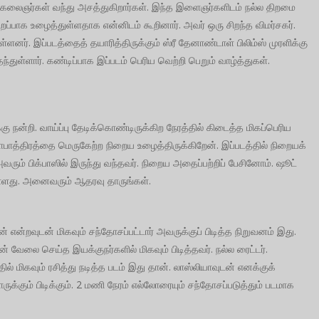
் பல கலைஞர்கள் வந்து அசத்துகிறார்கள். இந்த இளைஞர்களிடம் நல்ல திறமை
ிறப்பாக உழைத்துள்ளதாக என்னிடம் கூறினார். அவர் ஒரு சிறந்த விமர்சகர்.
்ளனர். இப்படத்தைத் தயாரித்திருக்கும் ஸ்ரீ தேனாண்டாள் பிலிம்ஸ் முரளிக்கு
ந்துள்ளார். கண்டிப்பாக இப்படம் பெரிய வெற்றி பெறும் வாழ்த்துகள்.
கு நன்றி. வாய்ப்பு தேடிக்கொண்டிருக்கிற நேரத்தில் கிடைத்த மிகப்பெரிய
தாபாத்திரத்தை மெருகேற்ற நிறைய உழைத்திருக்கிறேன். இப்படத்தில் நிறையக்
வரும் பிக்பாஸில் இருந்து வந்தவர். நிறைய அதைப்பற்றிப் பேசினோம். ஷூட்
ுள்ளது. அனைவரும் ஆதரவு தாருங்கள்.
ன் என்றவுடன் மிகவும் சந்தோசப்பட்டார் அவருக்குப் பிடித்த நிறுவனம் இது.
வேலை செய்த இயக்குநர்களில் மிகவும் பிடித்தவர். நல்ல ரைட்டர்.
ல் மிகவும் ரசித்து நடித்த படம் இது தான். லாஸ்லியாவுடன் எனக்குக்
ருக்கும் பிடிக்கும். 2 மணி நேரம் எல்லோரையும் சந்தோசப்படுத்தும் படமாக