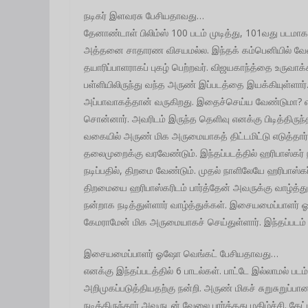
நடிகர் இளவரசு பேசியதாவது…
தேனாண்டாள் பிலிம்ஸ் 100 படம் முடித்து, 101வது படமாக
அத்தனை சாதாரண விசயமல்ல. இந்தக் கம்பெனியில் வேலை
தயாரிப்பாளராகப் புகழ் பெற்றவர். விஜயகாந்த்தை உருவாக
பள்ளியிலிருந்து வந்த அருண் இப்படத்தை இயக்கியுள்ளார
அப்பாவாகத்தான் வருகிறது. இதைச்செய்ய வேண்டுமா?
சொன்னார். அவரிடம் இருந்த தெளிவு எனக்கு பிடித்திருந
வகையில் அருண் மிக அருமையாகத் திட்டமிட்டு எடுத்தார்
தலைமுறைக்கு வரவேண்டும். இந்தப்படத்தில் ஹரிபாஸ்கர்
நடிப்பதில், திறமை வேண்டும். முதல் நாளிலேயே ஹரிபாஸ்க
திறமையை ஹரிபாஸ்கரிடம் பார்த்தேன் அவருக்கு வாழ்த்துக
நன்றாக நடித்துள்ளார் வாழ்த்துக்கள். இசையமைப்பாளர
கேமராமேன் மிக அருமையாகச் செய்துள்ளார். இந்தப்படம் எ
இசையமைப்பாளர் ஓஷோ வெங்கட் பேசியதாவது…
எனக்கு இந்தப்படத்தில் 6 பாடல்கள். பாட்டே இல்லாமல் பட
அறிமுகப்படுத்தியதற்கு நன்றி. அருண் மிகச் சுறுசுறுப்பா
நடித்திருந்தார் அவருடன் வேலை பார்த்தது மகிழ்ச்சி. கேட