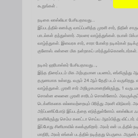
கூறுங்கள் .
நடிகை லாஸ்லியா பேசியதாவது…
இப்படத்தில் எனக்கு வாய்ப்பளித்த முரளி சார், நிதின் சார
பாடல்கள் தந்துள்ளார். அவரை வாழ்த்துங்கள். ரயான் பிக்ப
வாழ்த்துகள். இளவரசு சார், சாரா போன்ற நடிகர்கள் நடிக்கு
குளோஸ். என்னை மிக நன்றாகப் பார்த்துக்கொண்டார்கள். ஹ
நடிகர் ஹரிபாஸ்கர் பேசியதாவது…,
இந்த திரைப்படம் மிக அற்புதமான பயணம், எங்கிருந்து ஆ
தருணமாக உள்ளது. வரும் 24 ஆம் தேதி படம் வருகிறது. என
வாழ்த்துகள். முரளி சார் அறிமுகமானதிலிருந்து, 1 வரு
சொன்ன லைனை முரளி சாரிடம் சொன்னோம். அவருக்குப் பிட
டெக்னிகலாக எல்லாவற்றையும் பிரித்து அலசி விடுவார். அவ
அர்ப்பணிப்போடு இப்படத்தை எடுத்துள்ளோம். லாஸ்லியா 
நாளிலிருந்து செம்ம கலாட்டா செய்ய ஆரம்பித்து விட்டார்
இப்போது சினிமாவில் கலக்குகிறார். அவர் என் படத்தில் ந
மாதிரி, அவர் எங்கள் படத்தில் நடித்தது பெருமை. அருண்