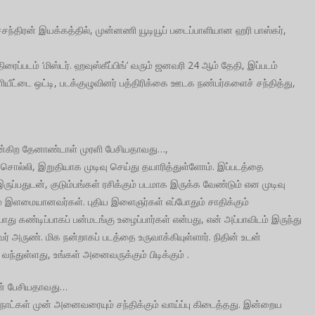
ச்சந்திரன் இயக்கத்தில், முன்னணி யூடியூப் படைப்பாளியான ஹரி பாஸ்கர்,
ரைப்படம் ‘மிஸ்டர். ஹவுஸ்கீப்பிங்’ வரும் ஜனவரி 24 ஆம் தேதி, இப்படம்
யீட்டை ஒட்டி, படக்குழுவினர் பத்திரிக்கை ஊடக நண்பர்களைச் சந்தித்து,
 என்கிற தேனாண்டாள் முரளி பேசியதாவது…,
ொல்லி, இறுதியாக முடிவு செய்து தயாரித்துள்ளோம். இப்படத்தை
ுப்பதுடன், குடும்பங்கள் ரசிக்கும் படமாக இருக்க வேண்டும் என முடிவு
ம் இளமையானவர்கள். புதிய இளைஞர்கள் எப்போதும் சாதிக்கும்
போது கண்டிப்பாகப் பன்மடங்கு உழைப்பார்கள் என்பது, என் அப்பாவிடம் இருந்து
ர் அருண். மிக நன்றாகப் படத்தை உருவாக்கியுள்ளார். நிதின் உடன்
ந்துள்ளது, உங்கள் அனைவருக்கும் பிடிக்கும் .
மணன் பேசியதாவது…
நாட்கள் முன் அனைவரையும் சந்திக்கும் வாய்ப்பு கிடைத்தது. இன்றைய