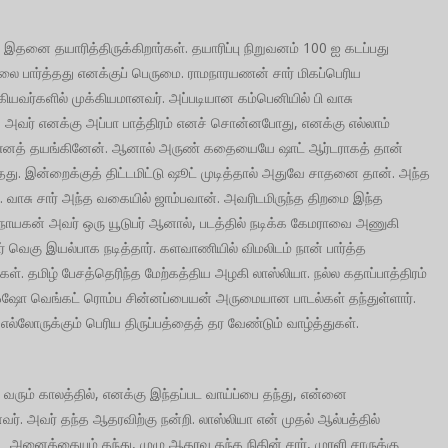
 இதனை தயாரித்திருக்கிறார்கள். தயாரிப்பு நிறுவனம் 100 ஐ கடப்பது
 பார்த்தது எனக்குப் பெருமை. ராமநாரயணன் சார் மிகப்பெரிய
்கியவர்களில் முக்கியமானவர். அப்படியான கம்பெனியில் பி வாசு
். அவர் எனக்கு அப்பா பாத்திரம் எனச் சொன்னபோது, எனக்கு எல்லாம்
 எனத் தயங்கினேன். ஆனால் அருண் கதையையே ஷாட் ஆர்டராகத் தான்
்தது. இன்றைக்குத் திட்டமிட்டு ஷூட் முடித்தால் அதுவே சாதனை தான். அந்த
. வாசு சார் அந்த வகையில் ஜாம்பவான். அவரிடமிருந்த திறமை இந்த
 நாயகன் அவர் ஒரு யூடுபர் ஆனால், படத்தில் நடிக்க கேமராவை அணுகி
ர் வெகு இயல்பாக நடித்தார். களவாணியில் விமலிடம் நான் பார்த்த
ள். தமிழ் பேசத்தெரிந்த மேற்கத்திய அழகி லாஸ்லியா. நல்ல கதாப்பாத்திரம்
் ஓஷோ வெங்கட் ரொம்ப சின்னப்பையன் அருமையான பாடல்கள் தந்துள்ளார்.
ல்லோருக்கும் பெரிய திருப்பத்தைத் தர வேண்டும் வாழ்த்துகள்.
ம் வரும் காலத்தில், எனக்கு இந்தப்பட வாய்ப்பை தந்து, என்னை
னவர். அவர் தந்த ஆதரவிற்கு நன்றி. லாஸ்லியா என் முதல் ஆல்பத்தில்
்ட அனைத்தையும் தந்து, முழு ஆதரவு தந்த நிதின் சார், முரளி சாருக்கு