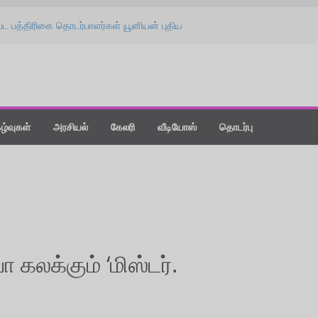
பட பத்திரிகை தொடர்பாளர்கள் யூனியன் புதிய
பு விழா!
தை கொடுங்க : ‘விஸ்வநாத் & சன்ஸ்’ பட
் ஸ்பீச்!
லீஸாக மாற்றிய கதை” : ‘வதந்தி 2’ பட விழாவில்
்ட் நியூ டே : திரை விமர்சனம்!
்தநாளன்று பொழிந்த ‘மிட்டாய் மழை’ !
கழ்வுகள்
அரசியல்
கேலரி
வீடியோஸ்
தொடர்பு
ா கலக்கும் ‘மிஸ்டர்.