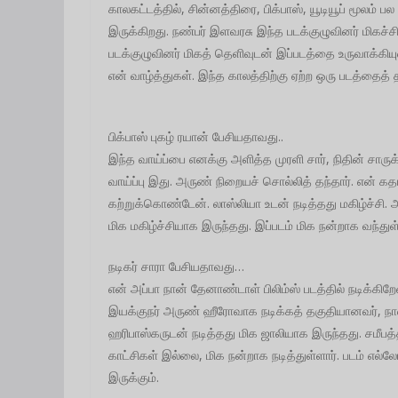
காலகட்டத்தில், சின்னத்திரை, பிக்பாஸ், யூடியூப் மூலம
இருக்கிறது. நண்பர் இளவரசு இந்த படக்குழுவினர் மிகச்ச
படக்குழுவினர் மிகத் தெளிவுடன் இப்படத்தை உருவாக்கியுள
என் வாழ்த்துகள். இந்த காலத்திற்கு ஏற்ற ஒரு படத்தைத் த
பிக்பாஸ் புகழ் ரயான் பேசியதாவது..
இந்த வாய்ப்பை எனக்கு அளித்த முரளி சார், நிதின் சாருக்
வாய்ப்பு இது. அருண் நிறையச் சொல்லித் தந்தார். என் க
கற்றுக்கொண்டேன். லாஸ்லியா உடன் நடித்தது மகிழ்ச்சி. அ
மிக மகிழ்ச்சியாக இருந்தது. இப்படம் மிக நன்றாக வந்த
நடிகர் சாரா பேசியதாவது…
என் அப்பா நான் தேனாண்டாள் பிலிம்ஸ் படத்தில் நடிக்கிறே
இயக்குநர் அருண் ஹீரோவாக நடிக்கத் தகுதியானவர், நான் 
ஹரிபாஸ்கருடன் நடித்தது மிக ஜாலியாக இருந்தது. சமீபத்தி
காட்சிகள் இல்லை, மிக நன்றாக நடித்துள்ளார். படம் எல்லோ
இருக்கும்.