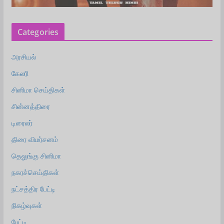
Categories
அரசியல்
கேலரி
சினிமா செய்திகள்
சின்னத்திரை
டிரைலர்
திரை விமர்சனம்
தெலுங்கு சினிமா
நகரச்செய்திகள்
நட்சத்திர பேட்டி
நிகழ்வுகள்
பேட்டி