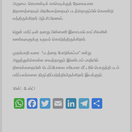
அருமை. ரொமான்டிக் காமெடிக்குத் தேவையான
நிதானத்தையும் மிதவேகத்தையும் படத்தொகுப்பில் கொண்டு
வந்திருக்கிறார் ஆர்.சி.பிரணவ்.
ஜென் மார்ட்டின் தனது பின்னணி இசையால் காட்சிகளின்
உணர்வுகளுக்கு உருவம் கொடுத்திருக்கிறார்.
முதல்பாதி வரை “படத்தை போடுங்கப்பா” என்று
அலுத்துக்கொள்ள வைத்தாலும் இரண்டாம் பாதியில்
திரைக்கதையின் டெம்ப்போவை சரியான மீட்டரில் பொருத்தி படம்
பார்ப்பவர்களை திருப்திப்படுத்தியிருக்கிறார் இயக்குநர்.
‘கிஸ்’.. டேஸ்ட்!
W
F
T
E
L
T
S
h
a
w
m
i
e
h
a
c
i
a
n
l
a