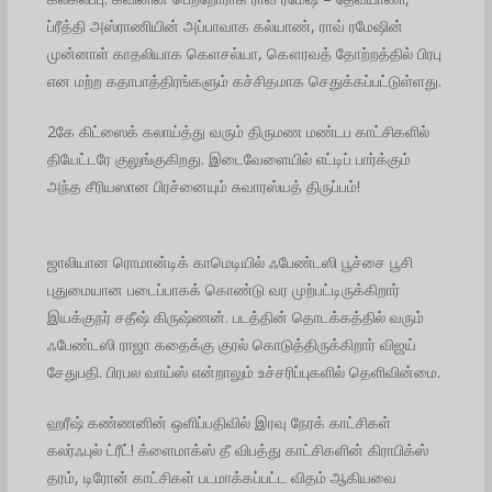
ப்ரீத்தி அஸ்ராணியின் அப்பாவாக கல்யாண், ராவ் ரமேஷின்
முன்னாள் காதலியாக கெளசல்யா, கௌரவத் தோற்றத்தில் பிரபு
என மற்ற கதாபாத்திரங்களும் கச்சிதமாக செதுக்கப்பட்டுள்ளது.
2கே கிட்ஸைக் கலாய்த்து வரும் திருமண மண்டப காட்சிகளில்
தியேட்டரே குலுங்குகிறது. இடைவேளையில் எட்டிப் பார்க்கும்
அந்த சீரியஸான பிரச்னையும் சுவாரஸ்யத் திருப்பம்!
ஜாலியான ரொமான்டிக் காமெடியில் ஃபேண்டஸி பூச்சை பூசி
புதுமையான படைப்பாகக் கொண்டு வர முற்பட்டிருக்கிறார்
இயக்குநர் சதீஷ் கிருஷ்ணன். படத்தின் தொடக்கத்தில் வரும்
ஃபேண்டஸி ராஜா கதைக்கு குரல் கொடுத்திருக்கிறார் விஜய்
சேதுபதி. பிரபல வாய்ஸ் என்றாலும் உச்சரிப்புகளில் தெளிவின்மை.
ஹரீஷ் கண்ணனின் ஒளிப்பதிவில் இரவு நேரக் காட்சிகள்
கலர்ஃபுல் ட்ரீட்! க்ளைமாக்ஸ் தீ விபத்து காட்சிகளின் கிராபிக்ஸ்
தரம், டிரோன் காட்சிகள் படமாக்கப்பட்ட விதம் ஆகியவை