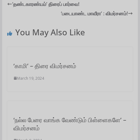
t
e
t
i
k
e
r
‘தண்டகாரண்யம்’ திரைப் பார்வை!
‘படையாண்ட மாவீரா’ : விமர்சனம்!
s
b
t
l
e
g
e
A
o
e
d
r
You May Also Like
p
o
r
I
a
p
k
n
m
‘காமி’ – திரை விமர்சனம்
March 19, 2024
‘நல்ல பேரை வாங்க வேண்டும் பிள்ளைகளே’ –
விமர்சனம்