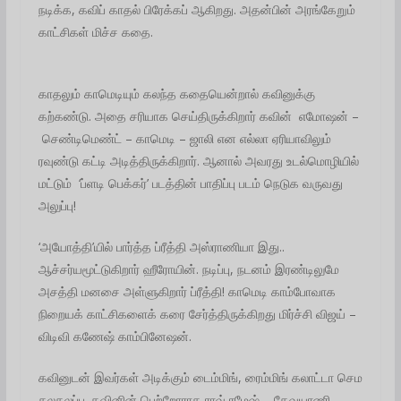
நடிக்க, கவிப் காதல் பிரேக்கப் ஆகிறது. அதன்பின் அரங்கேறும்
காட்சிகள் மிச்ச கதை.
காதலும் காமெடியும் கலந்த கதையென்றால் கவினுக்கு
கற்கண்டு. அதை சரியாக செய்திருக்கிறார் கவின் எமோஷன் –
செண்டிமெண்ட் – காமெடி – ஜாலி என எல்லா ஏரியாவிலும்
ரவுண்டு கட்டி அடித்திருக்கிறார். ஆனால் அவரது உடல்மொழியில்
மட்டும் ‘ப்ளடி பெக்கர்’ படத்தின் பாதிப்பு படம் நெடுக வருவது
அலுப்பு!
‘அயோத்தி’யில் பார்த்த ப்ரீத்தி அஸ்ராணியா இது..
ஆச்சர்யமூட்டுகிறார் ஹீரோயின். நடிப்பு, நடனம் இரண்டிலுமே
அசத்தி மனசை அள்ளுகிறார் ப்ரீத்தி! காமெடி காம்போவாக
நிறையக் காட்சிகளைக் கரை சேர்த்திருக்கிறது மிர்ச்சி விஜய் –
விடிவி கணேஷ் காம்பினேஷன்.
கவினுடன் இவர்கள் அடிக்கும் டைம்மிங், ரைம்மிங் கலாட்டா செம
கலகலப்பு. கவினின் பெற்றோராக ராவ் ரமேஷ் – தேவயாணி,