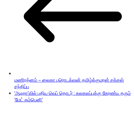
மணிரத்னம் – லைகா புரொடக்‌ஷன் தமிழ்க்குமரன் சக்சஸ்
சந்திப்பு
‘ஆஹா’வில் புதிய வெப் தொடர் : கலகலப்புக்கு கேரண்டி தரும்
‘மேட் கம்பெனி’