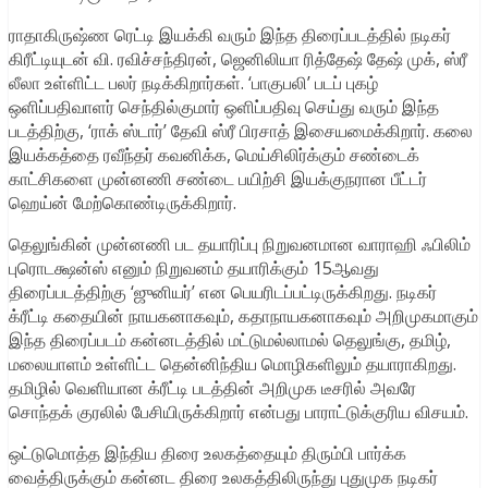
ராதாகிருஷ்ண ரெட்டி இயக்கி வரும் இந்த திரைப்படத்தில் நடிகர்
கிரீட்டியுடன் வி. ரவிச்சந்திரன், ஜெனிலியா ரித்தேஷ் தேஷ் முக், ஸ்ரீ
லீலா உள்ளிட்ட பலர் நடிக்கிறார்கள். ‘பாகுபலி’ படப் புகழ்
ஒளிப்பதிவாளர் செந்தில்குமார் ஒளிப்பதிவு செய்து வரும் இந்த
படத்திற்கு, ‘ராக் ஸ்டார்’ தேவி ஸ்ரீ பிரசாத் இசையமைக்கிறார். கலை
இயக்கத்தை ரவீந்தர் கவனிக்க, மெய்சிலிர்க்கும் சண்டைக்
காட்சிகளை முன்னணி சண்டை பயிற்சி இயக்குநரான பீட்டர்
ஹெய்ன் மேற்கொண்டிருக்கிறார்.
தெலுங்கின் முன்னணி பட தயாரிப்பு நிறுவனமான வாராஹி ‌ஃபிலிம்
புரொடக்ஷன்ஸ் எனும் நிறுவனம் தயாரிக்கும் 15ஆவது
திரைப்படத்திற்கு ‘ஜுனியர்’ என பெயரிடப்பட்டிருக்கிறது. நடிகர்
க்ரீட்டி கதையின் நாயகனாகவும், கதாநாயகனாகவும் அறிமுகமாகும்
இந்த திரைப்படம் கன்னடத்தில் மட்டுமல்லாமல் தெலுங்கு, தமிழ்,
மலையாளம் உள்ளிட்ட தென்னிந்திய மொழிகளிலும் தயாராகிறது.
தமிழில் வெளியான க்ரீட்டி படத்தின் அறிமுக டீசரில் அவரே
சொந்தக் குரலில் பேசியிருக்கிறார் என்பது பாராட்டுக்குரிய விசயம்.
ஒட்டுமொத்த இந்திய திரை உலகத்தையும் திரும்பி பார்க்க
வைத்திருக்கும் கன்னட திரை உலகத்திலிருந்து புதுமுக நடிகர்