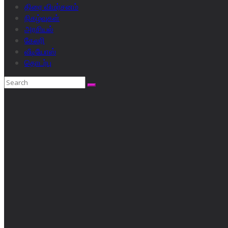
திரை விமர்சனம்
நிகழ்வுகள்
அரசியல்
கேலரி
வீடியோஸ்
தொடர்பு