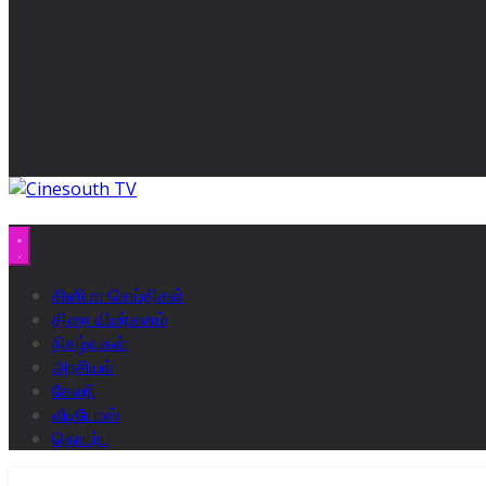
சினிமா செய்திகள்
திரை விமர்சனம்
நிகழ்வுகள்
அரசியல்
கேலரி
வீடியோஸ்
தொடர்பு