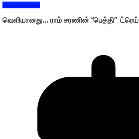
சினிமா செய்திகள்
வெளியானது… ராம் சரணின் “பெத்தி” ட்ரெய்ல