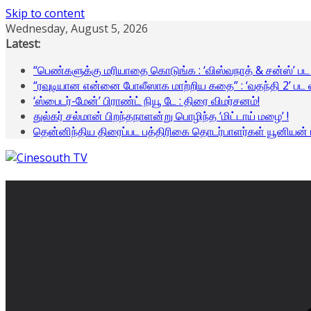
Skip to content
Wednesday, August 5, 2026
Latest:
“பெண்களுக்கு மரியாதை கொடுங்க : ‘விஸ்வநாத் & சன்ஸ்’ பட விழ
“ரவுடியான என்னை போலீஸாக மாற்றிய கதை” : ‘வதந்தி 2’ பட விழ
‘ஸ்பைடர்-மேன்’ பிராண்ட் நியூ டே : திரை விமர்சனம்!
துல்கர் சல்மான் பிறந்தநாளன்று பொழிந்த ‘மிட்டாய் மழை’ !
தென்னிந்திய திரைப்பட பத்திரிகை தொடர்பாளர்கள் யூனியன் பு