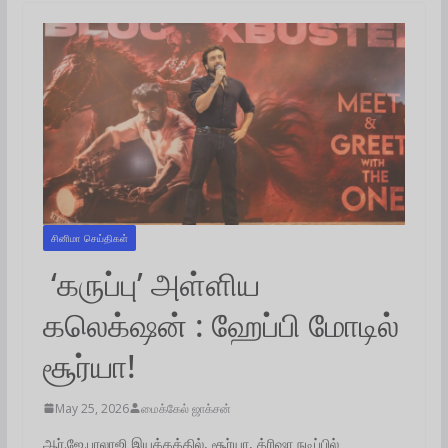
சினிமா செய்திகள்
‘கருப்பு’ அள்ளிய
கலெக்‌ஷன் : ஹேப்பி மோடில்
சூர்யா!
May 25, 2026
மைக்கேல் ஜாக்சன்
ஆர்.ஜே.பாலாஜி இயக்கத்தில், சூர்யா, த்ரிஷா நடிப்பில்