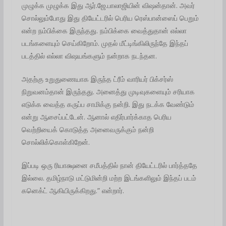
முழுக்க முழுக்க இது ஆர்.ஜே.பாலாஜியின் விஷன்தான். அவர்
சொல்லும்போது இது தியேட்டரில் பெரிய ரெஸ்பான்ஸைப் பெறும்
என்ற நம்பிக்கை இருந்தது. நம்பிக்கை வைத்துதான் எல்லா
படங்களையும் செய்கிறோம். முதல் மீட்டிங்கிலிருந்தே இந்தப்
படத்தில் எல்லா விஷயங்களும் நன்றாக நடந்தன.
அதற்கு உறுதுணையாக இருந்த ட்ரீம் வாரியர் பிக்சர்ஸ்
நிறுவனம்தான் இருந்தது. அனைத்து முடிவுகளையும் சரியாக
எடுக்க வைத்த கருப்ப சாமிக்கு நன்றி. இது நடக்க வேண்டும்
என்று ஆசைப்பட்டேன். ஆனால் எதிர்பார்க்காத பெரிய
வெற்றியைக் கொடுத்த அனைவருக்கும் நன்றி
சொல்லிக்கொள்கிறேன்.
இப்படி ஒரு ரியாக்ஷனை சமீபத்தில் நான் தியேட்டரில் பார்த்ததே
இல்லை. தமிழ்நாடு மட்டுமின்றி மற்ற இடங்களிலும் இந்தப் படம்
கனெக்ட் ஆகியிருக்கிறது.” என்றார்.