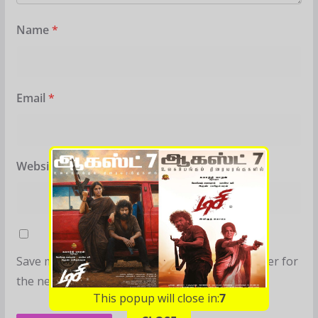
Name
*
Email
*
Website
Save my name, email, and website in this browser for
the next time I comment.
This popup will close in:
6