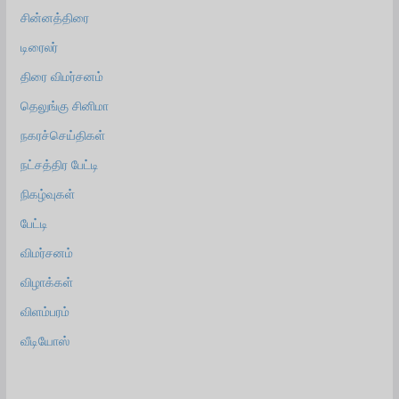
சின்னத்திரை
டிரைலர்
திரை விமர்சனம்
தெலுங்கு சினிமா
நகரச்செய்திகள்
நட்சத்திர பேட்டி
நிகழ்வுகள்
பேட்டி
விமர்சனம்
விழாக்கள்
விளம்பரம்
வீடியோஸ்