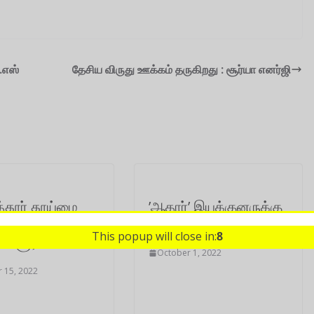
.எஸ்
தேசிய விருது ஊக்கம் தருகிறது : சூர்யா எனர்ஜி
்தூர் தூய்மை
’ஆதார்’ இயக்குனருக்கு
கு வாகன உதவி
கார் பரிசு
This popup will close in:
8
ய சூர்யா
October 1, 2022
 15, 2022