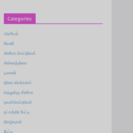
Categories
அரசியல்
கேலரி
சினிமா செய்திகள்
சின்னத்திரை
டிரைலர்
திரை விமர்சனம்
தெலுங்கு சினிமா
நகரச்செய்திகள்
நட்சத்திர பேட்டி
நிகழ்வுகள்
பேட்டி