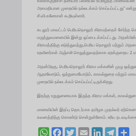
கள்ளக்குறிச்சி தனியார் பள்ளியில் உயிரிழந்த மாணவியின
அமைதியான முறையில் நல்லடக்கம் செய்யப்பட்டது” என்று
சி.வி.கணேசன் கூறியுள்ளார்.
கடலூர் மாவட்டம் பெரியநெசலூர் கிராமத்தைச் சேர்ந்த ச
மருத்துவமனையில் இன்று ஒப்பைடக்கப்பட்டது. அதன்பி
கிராமத்திற்கு எடுத்துவந்து,பெரிய நெசலூர் மற்றும் அத
உறவினர்கள் அஞ்சலி செலுத்துவதற்காக ஏறக்குறைய 2 மணி
அதன்பிறகு, பெரியநெசலூர் கிராம மக்களின் முழு ஒத்துழ
ஆதரவோடும், ஒற்றுமையோடும், காவல்துறை மற்றும் மாவ
முறையில் நல்லடக்கம் செய்யப்பட்டிருக்கிறது.
இதற்கு உறுதுணையாக இருந்த கிராம மக்கள், காவல்துறை
மாணவியின் இறப்பு தொடர்பாக தமிழக முதல்வர் ஏற்கெனவ
கவனத்திற்கு கொண்டு சென்றுள்ளோம். உரிய நடவடிக்கை மே
W
F
T
E
L
T
S