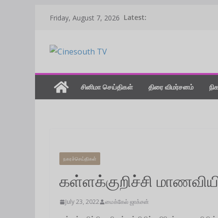
Skip
Latest:
Friday, August 7, 2026
to
content
சினிமா செய்திகள்
திரை விமர்சனம்
நி
நகரச்செய்திகள்
கள்ளக்குறிச்சி மாணவியி
July 23, 2022
மைக்கேல் ஜாக்சன்