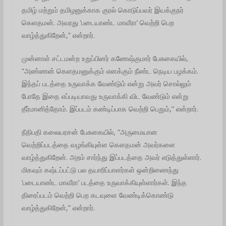
தமிழ் மற்றும் தமிழனுக்காக குரல் கொடுப்பவர் இயக்குநர்
கெளதமன். அவரது ‘படையாண்ட மாவீரா’ வெற்றி பெற
வாழ்த்துகிறேன்,” என்றார்.
முன்னாள் சட்டமன்ற உறுப்பினர் கணேஷ்குமார் பேசுகையில்,
“அண்ணன் கெளதமனுக்கும் எனக்கும் நீண்ட நெடிய பழக்கம்.
இந்தப் படத்தை உருவாக்க வேண்டும் என்று அவர் சொல்லும்
போதே இதை எப்படியாவது உருவாக்கி விட வேண்டும் என்று
தீர்மானித்தோம். இப்படம் கண்டிப்பாக வெற்றி பெறும்,” என்றார்.
நீதிபதி கலையரசன் பேசுகையில், “அருமையான
வெற்றிப்படத்தை வழங்கியுள்ள கெளதமன் அவர்களை
வாழ்த்துகிறேன். அறம் சார்ந்து இப்படத்தை அவர் எடுத்துள்ளார்.
மிகவும் கஷ்டப்பட்டு பல தயாரிப்பாளர்கள் ஒன்றிணைந்து
‘படையாண்ட மாவீரா’ படத்தை உருவாக்கியுள்ளார்கள். இந்த
திரைப்படம் வெற்றி பெற கடவுளை வேண்டிக்கொண்டு
வாழ்த்துகிறேன்,” என்றார்.