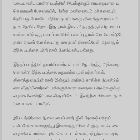
‘படையாண்ட மாவீரா’ படத்தின் இயக்குநரும் நாயகனுமான வ.
கெளதமன் பேசுகையில், “இந்த மண்ணையும் மக்களையும்
நேசிப்பது போலவே மற்றொருபுறம் எனது திரைத்துறையையும்
நான் நேசிக்கிறேன். இது நான் இயக்கி நடித்திருக்கிற படைப்பு.
உண்மையில் ஒரு படைப்பாளியின் படைப்பு தான் பேச வேண்டுமே
தவிர அவன் பேசக்கூடாது என நான் நினைப்பேன். ஆனாலும்
இந்த படத்தை பற்றி நான் பேசவேண்டியுள்ளது.
இந்தப் படத்தின் தயாரிப்பாளர்கள் என் மீது மிகுந்த அக்கறை
கொண்டு இந்த படத்தை உருவாக்க முன்வந்தார்கள்.
திரைத்துறையின் நான் இன்னும் அதிகம் சாதிக்க வேண்டும்
என விரும்பினார்கள். மக்களுக்கான கதையை அவர்களுக்கு
வழங்க வேண்டும் என விரும்பினோம். இவற்றின் விளைவு தான்
‘படையாண்ட மாவீரா’.
இப்படத்திற்காக இசையமைப்பாளர் ஜிவி பிரகாஷ் மற்றும்
கவிப்பேரரசு வைரமுத்து இணைந்து மிகச் சிறந்த பாடல்களை
வழங்கியுள்ளார்கள் புலிக்கொடி பாடல் உணர்வுப்பூர்வமாகவும்,