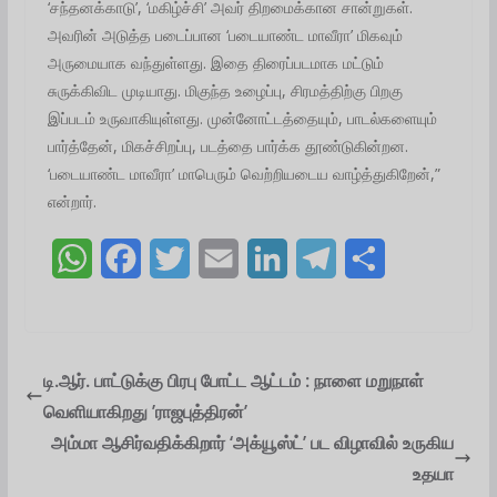
‘சந்தனக்காடு’, ‘மகிழ்ச்சி’ அவர் திறமைக்கான சான்றுகள்.
அவரின் அடுத்த படைப்பான‌ ‘படையாண்ட மாவீரா’ மிகவும்
அருமையாக வந்துள்ளது. இதை திரைப்படமாக மட்டும்
சுருக்கிவிட முடியாது. மிகுந்த உழைப்பு, சிரமத்திற்கு பிறகு
இப்படம் உருவாகியுள்ளது. முன்னோட்டத்தையும், பாடல்களையும்
பார்த்தேன், மிகச்சிறப்பு, படத்தை பார்க்க தூண்டுகின்றன.
‘படையாண்ட மாவீரா’ மாபெரும் வெற்றியடைய வாழ்த்துகிறேன்,”
என்றார்.
W
F
T
E
L
T
S
h
a
w
m
i
e
h
a
c
i
a
n
l
a
t
e
t
i
k
e
r
டி.ஆர். பாட்டுக்கு பிரபு போட்ட ஆட்டம் : நாளை மறுநாள்
வெளியாகிறது ’ராஜபுத்திரன்’
s
b
t
l
e
g
e
அம்மா ஆசிர்வதிக்கிறார் ‘அக்யூஸ்ட்’ பட விழாவில் உருகிய
A
o
e
d
r
உதயா