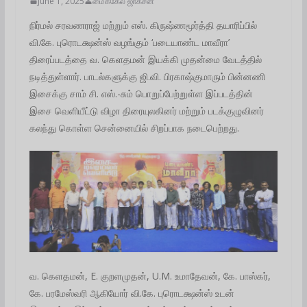
June 1, 2025
மைக்கேல் ஜாக்சன்
நிர்மல் சரவணராஜ் மற்றும் எஸ். கிருஷ்ணமூர்த்தி தயாரிப்பில்
வி.கே. புரொடக்ஷன்ஸ் வழங்கும் ‘படையாண்ட மாவீரா’
திரைப்படத்தை வ. கெளதமன் இயக்கி முதன்மை வேடத்தில்
நடித்துள்ளார். பாடல்களுக்கு ஜி.வி. பிரகாஷ்குமாரும் பின்னணி
இசைக்கு சாம் சி. எஸ்.-சும் பொறுப்பேற்றுள்ள இப்படத்தின்
இசை வெளியீட்டு விழா திரையுலகினர் மற்றும் படக்குழுவினர்
கலந்து கொள்ள சென்னையில் சிறப்பாக நடைபெற்றது.
வ. கெளதமன், E. குறளமுதன், U.M. உமாதேவன், கே. பாஸ்கர்,
கே. பரமேஸ்வரி ஆகியோர் வி.கே. புரொடக்ஷன்ஸ் உடன்