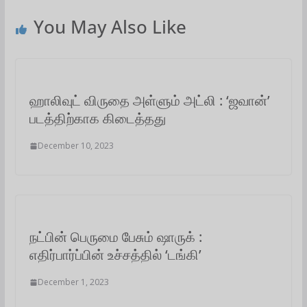
p
o
r
I
a
You May Also Like
p
k
n
m
ஹாலிவுட் விருதை அள்ளும் அட்லி : ‘ஜவான்’
படத்திற்காக கிடைத்தது
December 10, 2023
நட்பின் பெருமை பேசும் ஷாருக் :
எதிர்பார்ப்பின் உச்சத்தில் ‘டங்கி’
December 1, 2023