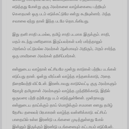
எடுத்தது போன்று குரு அவர்களை வாழ்க்கையை பற்றியும்
கௌதமன் ஒரு படம் எடுக்கட்டுமே என்று கூறியுள்ளார். அந்த
சவாலை ஏற்று தான் இந்த படமே தொடங்கியது.
இது தனி சாதி படமல்ல, தமிழ் சாதி படமாக இருக்கும். சாதி,
மதம் கடந்து மனிதனாக இருப்பவர்கள் யார் பார்த்தாலும்
அரங்கம் மட்டுமல்ல அவர்கள் ஆன்மாவும் அதிரும், அறம் சார்ந்த
ஒரு மாவீரனை அவர்கள் தரிசிப்பார்கள்.
என்னுடைய வாழ்நாள் லட்சியமே மூன்று காடுகள் பற்றிய படங்கள்
எடுப்பது தான். ஒன்று வீரப்பன் வாழ்ந்த சந்தனக்காடு, அதை
நிறைவேற்றி விட்டேன். இரண்டாவது காடுவெட்டி குரு அவர்களும்
தோழர் தமிழரசன் அவர்களும் வாழ்ந்த முந்திரிக்காடு, இதில்
ஒருவரை பற்றி தற்போது படம் எடுத்துள்ளேன். மூன்றாவது
என்னுடைய தாய்க்கும் தாய் மொழிக்கும் சமமான எனது தமிழ்
தேசிய தலைவர் பிரபாகரன் வாழ்ந்த வன்னிக்காடு. லட்சிபப்
பாதையில் உள்ள இரண்டு படங்களை முடித்துள்ளது போல்
இன்னும் இருக்கும் இரண்டு படங்களையும் கட்டாயம் எடுப்பேன்.