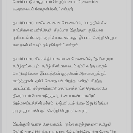
வெளிப்பட்டுள்ளது. படம் வெற்றியடைய அனைவரின்
ஆதரவையும் கோருகிறேன்,” என்றார்.
தயாரிப்பாளர் மணிவண்ணன் பேசுகையில், “படத்தின் சில
காட்சிகளை பார்த்தேன், சிறப்பாக இருந்தன. குறிப்பாக
புலிப்பாடல் மிகவும் எழுச்சியாக உள்ளது. இப்படம் வெற்றி பெறும்
என நான் மிகவும் நம்புகிறேன்,” என்றார்.
தயாரிப்பாளர் சிவசக்தி பாண்டியன் பேசுகையில், “தமிழையும்
தமிழ்நாட்டையும், தமிழ் சினிமாவையும் நம்பி வந்த யாரும்
கெடுவதில்லை. இப்படத்தின் குழுவினர் அனைவருக்கும்
வாழ்த்துகள். தம்பி கெளதமன் சிறந்த மனிதர், சிறந்த
படைப்பாளி. ‘சந்தனக்காடு’ தொலைக்காட்சி தொடரையே
திரைப்படம் போல எடுத்தவர், ‘படையாண்ட மாவீரா’
பிரம்மாண்டத்தின் உச்சம், ‘புஷ்பா’ படம் போல இது இந்தியா
முழுவதும் மாபெரும் வெற்றி பெறும்,” என்றார்.
இயக்குநர் பேரரசு பேசுகையில், “நல்ல கருத்துகளை தமிழன்
கேட்டு தூங்கிவிடக்கூடாது, மனதில் ஏற்றிக்கொள்ள வேண்டும்.