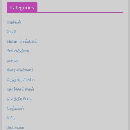
Categories
அரசியல்
கேலரி
சினிமா செய்திகள்
சின்னத்திரை
டிரைலர்
திரை விமர்சனம்
தெலுங்கு சினிமா
நகரச்செய்திகள்
நட்சத்திர பேட்டி
நிகழ்வுகள்
பேட்டி
விமர்சனம்