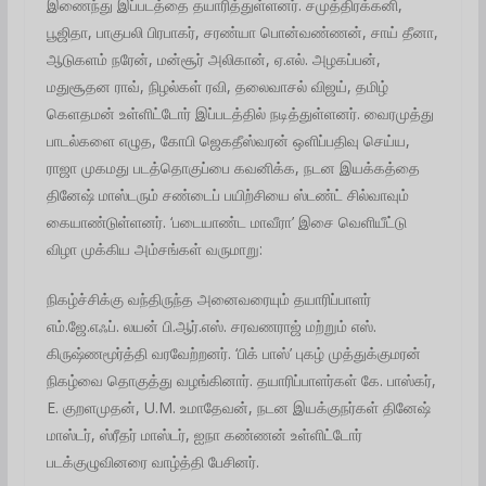
இணைந்து இப்படத்தை தயாரித்துள்ளனர். சமுத்திரக்கனி,
பூஜிதா, பாகுபலி பிரபாகர், சரண்யா பொன்வண்ணன், சாய் தீனா,
ஆடுகளம் நரேன், மன்சூர் அலிகான், ஏ.எல். அழகப்பன்,
மதுசூதன ராவ், நிழல்கள் ரவி, தலைவாசல் விஜய், தமிழ்
கெளதமன் உள்ளிட்டோர் இப்படத்தில் நடித்துள்ளனர். வைரமுத்து
பாடல்களை எழுத, கோபி ஜெகதீஸ்வரன் ஒளிப்பதிவு செய்ய,
ராஜா முகமது படத்தொகுப்பை கவனிக்க, நடன இயக்கத்தை
தினேஷ் மாஸ்டரும் சண்டைப் பயிற்சியை ஸ்டண்ட் சில்வாவும்
கையாண்டுள்ளனர். ‘படையாண்ட மாவீரா’ இசை வெளியீட்டு
விழா முக்கிய அம்சங்கள் வருமாறு:
நிகழ்ச்சிக்கு வந்திருந்த அனைவரையும் தயாரிப்பாளர்
எம்.ஜே.எஃப். லயன் பி.ஆர்.எஸ். சரவணராஜ் மற்றும் எஸ்.
கிருஷ்ணமூர்த்தி வரவேற்றன‌ர். ‘பிக் பாஸ்’ புகழ் முத்துக்குமரன்
நிகழ்வை தொகுத்து வழங்கினார். தயாரிப்பாளர்கள் கே. பாஸ்கர்,
E. குறளமுதன், U.M. உமாதேவன், நடன இயக்குநர்கள் தினேஷ்
மாஸ்டர், ஸ்ரீதர் மாஸ்டர், ஐநா கண்ணன் உள்ளிட்டோர்
படக்குழுவினரை வாழ்த்தி பேசினர்.