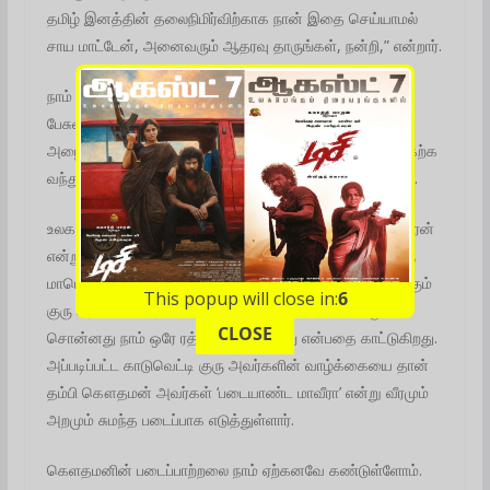
தமிழ் இனத்தின் தலைநிமிர்விற்காக நான் இதை செய்யாமல்
சாய மாட்டேன், அனைவரும் ஆதரவு தாருங்கள், நன்றி,” என்றார்.
நாம் தமிழர் கட்சி தலைமை ஒருங்கிணைப்பாளர் சீமான்
பேசுகையில், “தம்பி கெளதமன் மிகுந்த‌ உரிமையாக
அழைத்ததால் வெளியூரில் இருந்து இந்த நிகழ்ச்சியில் பங்கேற்க
வந்துள்ளேன். அதனால் ஏற்பட்ட தாமதத்திற்கு மன்னிக்கவும்.
உலகத் தமிழர்களின் ஒப்பற்ற ஒரே தலைவன் மாவீரன் பிரபாகரன்
என்று பேசியவர் அண்ணன் காடுவெட்டி குரு அவர்கள். ஒரு
மாபெரும் சமூகமே மாவீரன் என்று வணங்கிக் கொண்டிருக்கும்
This popup will close in:
5
குரு அவர்களே அண்ணன் பிரபாகரனை மாவீரன் என்று
CLOSE
சொன்னது நாம் ஒரே ரத்தம் ஒரே மரபணு என்பதை காட்டுகிறது.
அப்படிப்பட்ட காடுவெட்டி குரு அவர்களின் வாழ்க்கையை தான்
தம்பி கௌதமன் அவர்கள் ‘படையாண்ட மாவீரா’ என்று வீரமும்
அறமும் சுமந்த படைப்பாக எடுத்துள்ளார்.
கெளதமனின் படைப்பாற்றலை நாம் ஏற்கனவே கண்டுள்ளோம்.