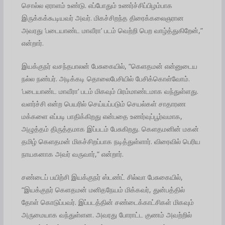
சொல்ல ஏராளம் உண்டு. எப்போதும் உணர்ச்சிப்பிழம்பாக
இருக்கக்கூடியவர் அவர். மிகச்சிறந்த திரைக்கலைஞரான
அவரது ‘படையாண்ட மாவீரா’ படம் வெற்றி பெற வாழ்த்துகிறேன்,”
என்றார்.
இயக்குநர் வசந்தபாலன் பேசுகையில், “கெளதமன் என்னுடைய
நல்ல நண்பர். அடிக்கடி தொலைபேசியில் பேசிக்கொள்வோம்.
‘படையாண்ட மாவீரா’ படம் மிகவும் பிரம்மாண்டமாக வந்துள்ளது.
வளர்ச்சி என்ற பெயரில் செய்யப்படும் செயல்கள் சாதாரண
மக்களை எப்படி பாதிக்கிறது என்பதை உணர்வுப்பூர்வமாக,
அழுத்தம் திருத்தமாக இப்படம் பேசுகிறது. கெளதமனின் மகன்
தமிழ் கெளதமன் மிகச்சிறப்பாக நடித்துள்ளார். விரைவில் பெரிய
நாயகனாக அவர் வருவார்,” என்றார்.
சண்டைப் பயிற்சி இயக்குநர் ஸ்டண்ட் சில்வா பேசுகையில்,
“இயக்குநர் கெளதமன் மனிதநேயம் மிக்கவர், துன்பத்தில்
தோள் கொடுப்பவர். இப்படத்தின் சண்டைக்காட்சிகள் மிகவும்
அருமையாக வந்துள்ளன. அவரது போராட்ட குணம் அவற்றில்