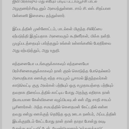
ஜிவி பிரகாஷும் மது ஸ்ரீயும் பாடிய பட்டாம்பூச்சி பாடல்
அழகுணர்ச்சியுடனும் அமைந்துள்ளன. சாம் சி. எஸ். சிறப்பான
பின்னணி இசையை தந்துள்ளார்.
இப்படத்தின் முன்னோட்டம், பாடல்கள் மிகுந்த சிலிர்ப்பை
ஏற்படுத்தி இருப்பதாக அனைவரும் கூறினீர்கள், மிக்க நன்றி.
முழுப்படத்தையும் பார்த்ததும் உங்கள் உள்ளங்களில் பேரதிர்வை
அது ஏற்படுத்தும், அது உறுதி.
எத்தனையோ படங்களுக்காகவும் எத்தனையோ
பிரச்சினைகளுக்காகவும் நான் குரல் கொடுத்த போதெல்லாம்
அமைதியாக எனக்கு எந்த சாயமும் பூசாமல் இருந்தவர்கள்
காடுவெட்டி குரு அவர்கள் பற்றியும் ஒரு சமுதாயத்தை பற்றியும்
தவறாக திரைப்படத்தில் காட்டிய போது அதற்கு எதிராக நான்
நியாயமான கேள்விகளை எழுப்பியவுடன் என் மீது சாதி சாயம்
பூசினார்கள். அந்த சமயத்தில் கௌதமன் கேட்டதில் என்ன
தவறு என்று எனக்குத் தெரிந்த ஒரு ஊடக நண்பர், அப்படத்தின்
இயக்குநரிடம் கேட்டபோது நான் தான் தாதா போன்று ரவுடி
போன்று காட்டிவிட்டேன், வேண்டுமானால் ‘சந்தனக்காடு’